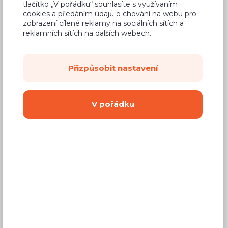
tlačítko „V pořádku“ souhlasíte s využívaním
cookies a předáním údajů o chování na webu pro
2 055 Kč
Cena
zobrazení cílené reklamy na sociálních sítích a
reklamních sítích na dalších webech.
(
1 698 Kč
bez DPH)
Dostupnost:
Na objednávku
Přizpůsobit nastavení
Záruční doba:
24 měsíců
Doprava (celá ČR):
od 290 Kč
V pořádku
Dodací lhůta:
2 - 4 týdny
Mám zájem o
montáž
Koupit
Vyberte si barvu korpusu
LTD 18 mm, ABS, kování BLUM, TIP-ON