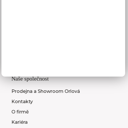
Služby pro vás
3D návrhy kuchyní
Zaměření kuchyňské linky
Zasílání vzorníků
Montáž kuchyní a nábytku
Jak vybrat kuchyni
Naše společnost
Prodejna a Showroom Orlová
Kontakty
O firmě
Kariéra