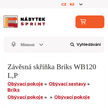
CZ
|
Kč
Vyhledávání
Místnosti
Závěsná skříňka Briks WB120
L,P
Obývací pokoje
Obývací sestavy
Briks
Obývací pokoje
Obývací pokoje