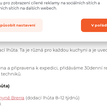
 pro zobrazení cílené reklamy na sociálních sítích a
ích sítích na dalších webech.
na montáž?
řením kuchyňské linky.
způsobit nastavení
V pořád
izaci a návrh objednávky. Pokud nedojde k žádný
v rámci několika dní.
cí lhůta. Ta je různá pro každou kuchyni a je uv
ena a připravena k expedici, přidáváme 30denní r
 techniků.
hůta)
hyně Brerra
(dodací lhůta 8–12 týdnů)
.