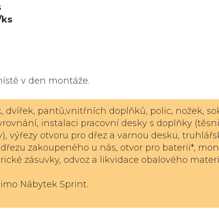
s
/ks
místě v den montáže.
dvířek, pantů,vnitřních doplňků, polic, nožek, sok
rovnání, instalaci pracovní desky s doplňky (těsni
šty), výřezy otvoru pro dřez a varnou desku, truhlář
dřezu zakoupeného u nás, otvor pro baterii*, mon
rické zásuvky, odvoz a likvidace obalového materi
imo Nábytek Sprint.