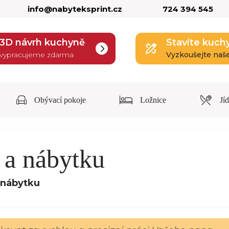
info@nabyteksprint.cz
724 394 545
3D návrh kuchyně
Stavíte kuch
vypracujeme zdarma
Vyzkoušejte naš
Obývací pokoje
Ložnice
Jí
 a nábytku
 nábytku