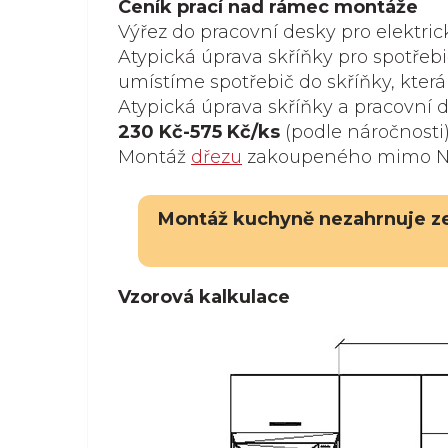
Ceník prací nad rámec montáže
Výřez do pracovní desky pro elektri
Atypická úprava skříňky pro spotřeb
umístíme spotřebič do skříňky, kter
Atypická úprava skříňky a pracovní 
230 Kč
-575 Kč/ks
(podle náročnosti
Montáž
dřezu
zakoupeného mimo Ná
Montáž kuchyně nezahrnuje zed
Vzorová kalkulace