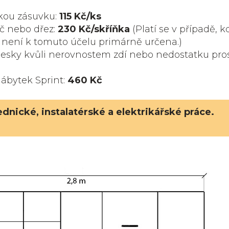
ckou zásuvku:
115 Kč
/ks
ič nebo dřez:
230 Kč
/skříňka
(Platí se v případě, k
á není k tomuto účelu primárně určena.)
desky kvůli nerovnostem zdí nebo nedostatku pros
)
bytek Sprint:
460 Kč
nické, instalatérské a elektrikářské práce.