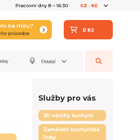
Pracovní dny 8 – 16:30
CZ
|
Kč
yni na míru?
0 Kč
eho průvodce
delny
Ostatní
Služby pro vás
3D návrhy kuchyní
Zaměření kuchyňské
linky