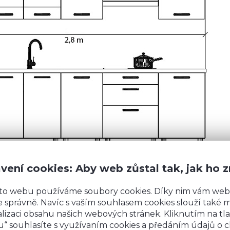
vení cookies: Aby web zůstal tak, jak ho 
to webu používáme soubory cookies. Díky nim vám web
í skříňky: 2,35×2590=6087 Kč, vysoké skříňky:
 správně. Navíc s vaším souhlasem cookies slouží také mj
20 Kč, myčka: 550 Kč, 4×vestavný spotřebič=1000 
lizaci obsahu našich webových stránek. Kliknutím na tla
digestoř), manipulační poplatek: 3500 Kč.
Celkem:
“ souhlasíte s využívaním cookies a předáním údajů o 