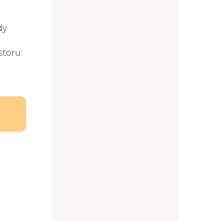
dy
toru: