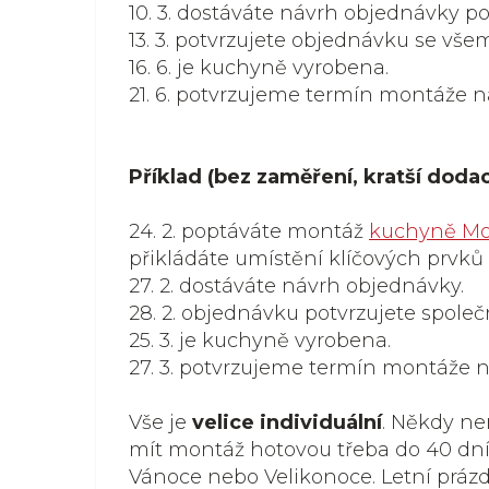
10. 3. dostáváte návrh objednávky p
13. 3. potvrzujete objednávku se všem
16. 6. je kuchyně vyrobena.
21. 6. potvrzujeme termín montáže na
Příklad (bez zaměření, kratší dodac
24. 2. poptáváte montáž
kuchyně M
přikládáte umístění klíčových prvků 
27. 2. dostáváte návrh objednávky.
28. 2. objednávku potvrzujete společ
25. 3. je kuchyně vyrobena.
27. 3. potvrzujeme termín montáže na
Vše je
velice individuální
. Někdy ne
mít montáž hotovou třeba do 40 dní. 
Vánoce nebo Velikonoce. Letní práz