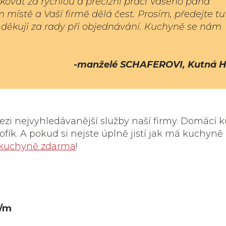
kovat za rychlou a precizní práci Vašeho pana
 místě a Vaší firmě dělá čest. Prosím, předejte tu
děkuji za rady při objednávání. Kuchyně se nám
-manželé SCHAFEROVI, Kutná 
zi nejvyhledávanější služby naší firmy. Domácí kut
rofík. A pokud si nejste úplně jistí jak má kuchyně
 kuchyně zdarma
!
/m