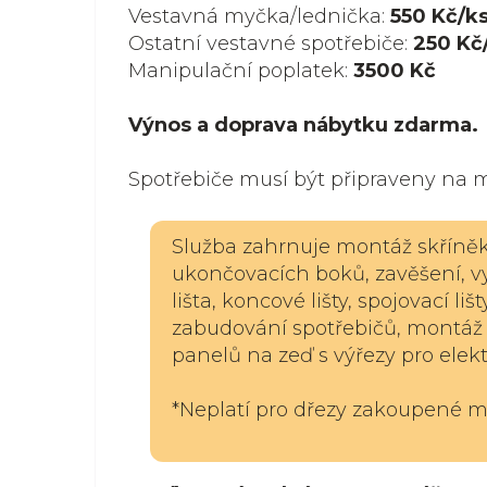
Vestavná myčka/lednička:
550 Kč
/k
Ostatní vestavné spotřebiče:
250 Kč
Manipulační poplatek:
3
500 Kč
Výnos a doprava nábytku zdarma.
Spotřebiče musí být připraveny na 
Služba zahrnuje montáž skříněk, 
ukončovacích boků, zavěšení, vy
lišta, koncové lišty, spojovací li
zabudování spotřebičů, montáž 
panelů na zeď s výřezy pro elekt
*Neplatí pro dřezy zakoupené m