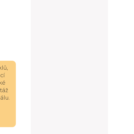
lů,
cí
ské
táž
álu.