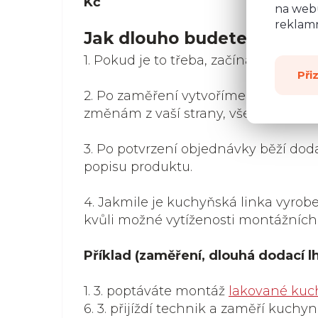
Kč
na webu
reklamn
Jak dlouho budete čekat 
1. Pokud je to třeba, začíná se zamě
Při
2. Po zaměření vytvoříme 3D vizual
změnám z vaší strany, vše je hotovo 
3. Po potvrzení objednávky běží doda
popisu produktu.
4. Jakmile je kuchyňská linka vyrob
kvůli možné vytíženosti montážních
Příklad (zaměření, dlouhá dodací l
1. 3. poptáváte montáž
lakované kuc
6. 3. přijíždí technik a zaměří kuchyni