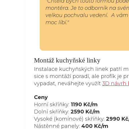
"Chtěla bych touto formou podě
montéra.
Je to odborník na svém
velkou pochvalu vedení.
A vám 
moc líbí."
Montáž kuchyňské linky
Instalace kuchyňských linek patří me
sice s montáží poradí, ale profík je p
vypadat, neváhejte využít
3D návrh
Ceny
Horní skříňky:
1190 Kč/m
Dolní skříňky:
2590 Kč
/m
Vysoké (komínové) skříňky:
2990 Kč
Nástěnné panely:
400 Kč
/m