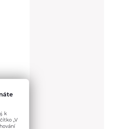
znáte
. k
Kč
čítko „V
 17383
chování