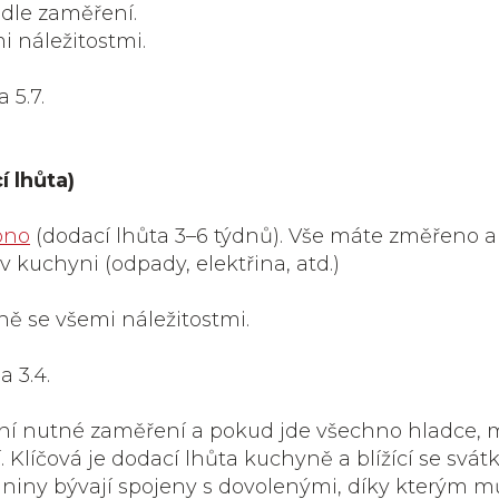
odle zaměření.
i náležitostmi.
 5.7.
í lhůta)
ono
(dodací lhůta 3–6 týdnů). Vše máte změřeno a
v kuchyni (odpady, elektřina, atd.)
ně se všemi náležitostmi.
 3.4.
ní nutné zaměření a pokud jde všechno hladce, 
Klíčová je dodací lhůta kuchyně a blížící se svátk
dniny bývají spojeny s dovolenými, díky kterým m