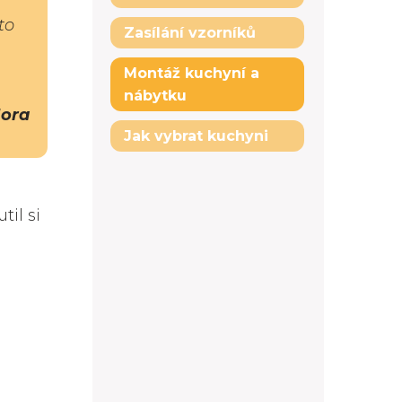
to
Zasílání vzorníků
Montáž kuchyní a
nábytku
Hora
Jak vybrat kuchyni
il si