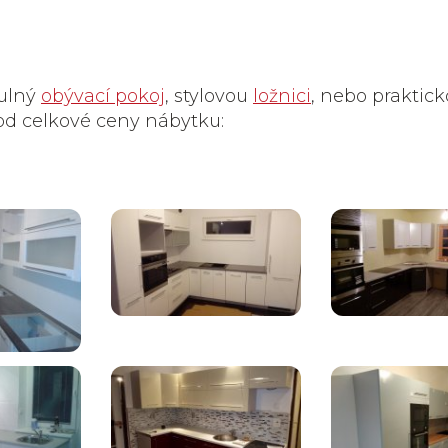
tulný
obývací pokoj
, stylovou
ložnici
, nebo praktic
 od celkové ceny nábytku: