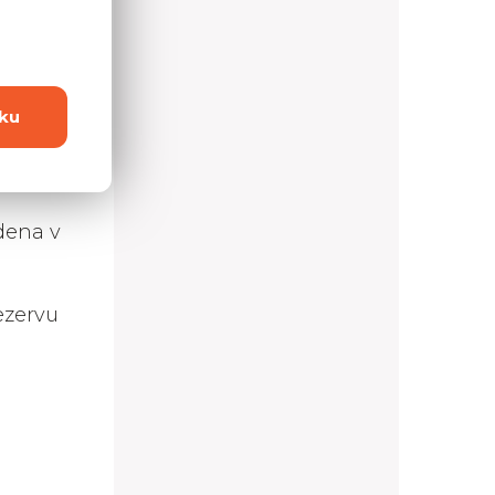
ku
m
edena v
ezervu