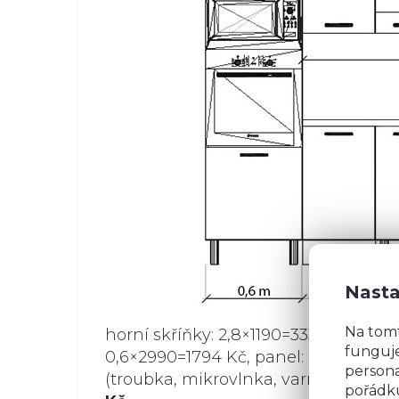
Nasta
Na tom
horní skříňky: 2,8×1190=3332 Kč, doln
funguje
0,6×2990=1794 Kč, panel: 2,8×400=11
persona
(troubka, mikrovlnka, varná deska, 
pořádku