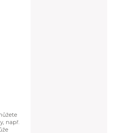
můžete
y, např.
ůže