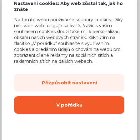
Napíšete nám
Nastavení cookies: Aby web zůstal tak, jak ho
znáte
Vyplníte vaše kontaktní údaje a
Na tomto webu používáme soubory cookies. Díky
můžete také přiložit plánek nebo
nim vám web funguje správně. Navíc s vaším
souhlasem cookies slouží také mj. k personalizaci
ruční nákres vaší představy.
obsahu našich webových stránek. Kliknutím na
3D návrh zhotovíme zdarma!
tlačítko „V pořádku“ souhlasíte s využívaním
cookies a předáním údajů o chování na webu pro
zobrazení cílené reklamy na sociálních sítích a
reklamních sítích na dalších webech.
Mám nákres a chci 3D návrh
Přizpůsobit nastavení
V pořádku
Máte kalkulaci nebo 3D návrh od
konkurence? Přiložte jej také.
V 99 %