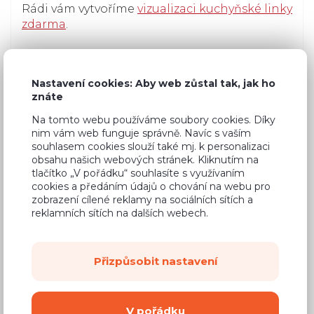
Rádi vám vytvoříme
vizualizaci kuchyňské linky
zdarma
.
Najdete nás na adrese V Zimném dole 825,
Orlová, 73511. Otevřeno máme v pracovních
Nastavení cookies: Aby web zůstal tak, jak ho
dnech od 8:00 do 16:30 hod. V pátky máme
znáte
zkrácenou otevírací dobu do 15:00 hod. a v
sobotu rádi otevřeme po domluvě.
Na tomto webu používáme soubory cookies. Díky
nim vám web funguje správně. Navíc s vaším
souhlasem cookies slouží také mj. k personalizaci
(+420) 602 702 744
obsahu našich webových stránek. Kliknutím na
tlačítko „V pořádku“ souhlasíte s využívaním
Máte to k nám daleko?
cookies a předáním údajů o chování na webu pro
zobrazení cílené reklamy na sociálních sítích a
To vůbec nevadí. Vše vyřídíme bez problémů
reklamních sítích na dalších webech.
online a
nábytek rozvážíme po celé ČR i SR.
Přizpůsobit nastavení
V pořádku