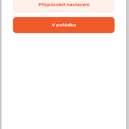
Přizpůsobit nastavení
V pořádku
Kancelářské židle
Police do pracovny