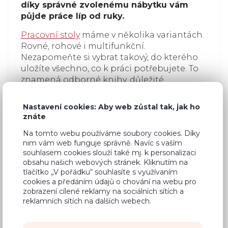
díky správné zvolenému nábytku vám
půjde práce líp od ruky.
Pracovní stoly
máme v několika variantách.
Rovné, rohové i multifunkční.
Nezapomeňte si vybrat takový, do kterého
uložíte všechno, co k práci potřebujete. To
znamená odborné knihy, důležité
dokumenty i různé psací potřeby. Ke stolu si
pořiďte i kvalitní kancelářskou židli, která
Nastavení cookies: Aby web zůstal tak, jak ho
poskytne správnou oporu pro vaše záda.
znáte
Na tomto webu používáme soubory cookies. Díky
nim vám web funguje správně. Navíc s vaším
souhlasem cookies slouží také mj. k personalizaci
obsahu našich webových stránek. Kliknutím na
tlačítko „V pořádku“ souhlasíte s využívaním
cookies a předáním údajů o chování na webu pro
zobrazení cílené reklamy na sociálních sítích a
reklamních sítích na dalších webech.
Dekorativní lamely