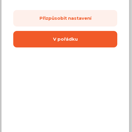
8
dalších fotek
Přizpůsobit nastavení
8 195 Kč
Cena
V pořádku
(
6 773 Kč
bez DPH)
Dostupnost:
Na objednávku
Záruční doba:
24 měsíců
Doprava (celá ČR):
od 290 Kč
Dodací lhůta:
2 - 4 týdny
Mám zájem o
montáž
Koupit