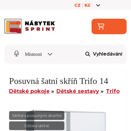
CZ
|
Kč
Vyhledávání
Místnosti
Posuvná šatní skříň Trifo 14
Dětské pokoje
Dětské sestavy
Trifo
Skříně s posuvnými dveřmi
Dětské skříně