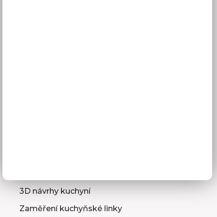
Vše o nákupu
Doprava a doba dodání
Platba
Reklamace
Obchodní podmínky
GDPR
Služby pro vás
3D návrhy kuchyní
Zaměření kuchyňské linky