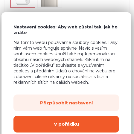
10 720 Kč
Nastavení cookies: Aby web zůstal tak, jak ho
Cena
znáte
(
8 860 Kč
bez DPH)
Na tomto webu používáme soubory cookies. Díky
nim vám web funguje správně. Navíc s vaším
souhlasem cookies slouží také mj. k personalizaci
Dostupnost:
Na objednávku
obsahu našich webových stránek. Kliknutím na
Záruční doba:
24 měsíců
tlačítko „V pořádku“ souhlasíte s využívaním
cookies a předáním údajů o chování na webu pro
Doprava (celá ČR):
od 290 Kč
zobrazení cílené reklamy na sociálních sítích a
reklamních sítích na dalších webech.
Dodací lhůta:
8 - 12 týdnů
Mám zájem o
montáž
Přizpůsobit nastavení
Koupit
V pořádku