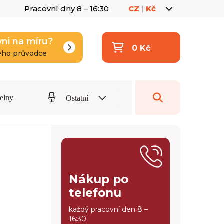
Pracovní dny 8 – 16:30
CZ
|
Kč
yni na míru?
0 Kč
eho průvodce
delny
Ostatní
Nákup po
telefonu
každý pracovní den 8 –
16:30