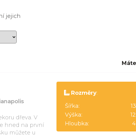
í jejich
Máte
Rozměry
:
ianapolis
Šířka:
1
Výška:
1
koru dřeva. V
Hloubka:
4
me hned na první
esku můžete u