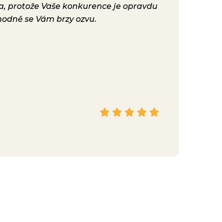
ta, protože Vaše konkurence je opravdu
konečně nast
hodně se Vám brzy ozvu.
bylo. Vaše ku
Hana
Facebook