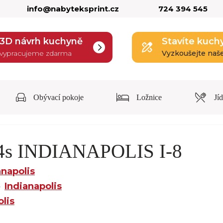
info@nabyteksprint.cz
724 394 545
3D návrh kuchyně
Stavíte kuch
vypracujeme zdarma
Vyzkoušejte naš
Obývací pokoje
Ložnice
Jí
d4s INDIANAPOLIS I-8
anapolis
Indianapolis
olis