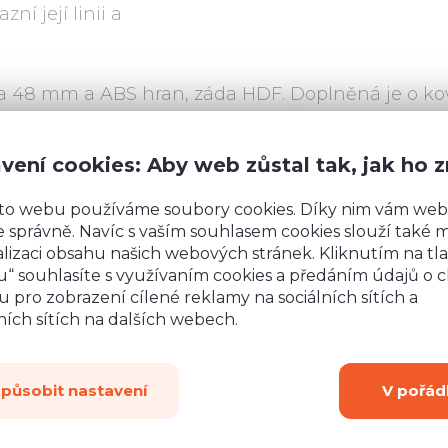
ní její linii a
6 a 48 mm a ABS hran, záda HDF. Doplněná je o k
výplň z tvrzeného skla. Vybírat můžete ze tří barev
bílý dub Craft.
vení cookies: Aby web zůstal tak, jak ho 
ianapolis
to webu používáme soubory cookies. Díky nim vám web
 správně. Navíc s vaším souhlasem cookies slouží také mj
lizaci obsahu našich webových stránek. Kliknutím na tla
atní skříň INDIANAPOLIS I-2 L/P
Vitrína INDIANAP
“ souhlasíte s využívaním cookies a předáním údajů o 
 pro zobrazení cílené reklamy na sociálních sítích a
ích sítích na dalších webech.
způsobit nastavení
V pořád