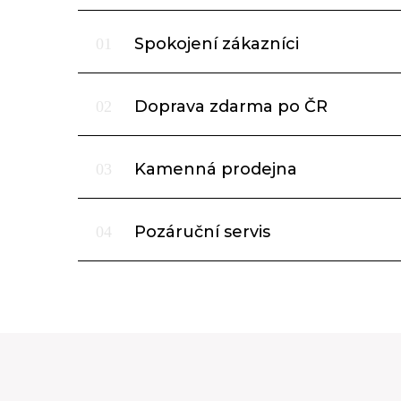
Spokojení zákazníci
01
Doprava zdarma po ČR
02
Kamenná prodejna
03
Pozáruční servis
04