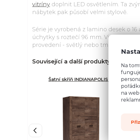
vitríny
doplnit LED osvětlením. Ta zvýraz
nábytek pak působí velmi stylově.
Série je vyrobená z lamino desek o 1
úchytky s roztečí 96 mm. Vitríny mají 
provedení - světlý nebo tmavý jasan a 
Nasta
Související a další produkty z řady
Ind
Na tom
funguje
persona
Šatní skříň INDIANAPOLIS I-1
Š
pořádku
na webu
reklamn
Při