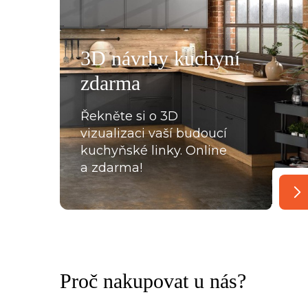
á, mi pomohla se vším a komunikovala ihned, bez prod
, které jsme postupně upravovaly, stejně tak mi poslal
rů pracovních desek a korpusů skříní. Montéři u nás str
3D návrhy kuchyní
oradili s každou překážkou, která na ně ať už ze strany
zdarma
lace, křivých zdí apod., vykoukla. Nakonec při předání
Řekněte si o 3D
vizualizaci vaší budoucí
kuchyňské linky. Online
a zdarma!
Proč nakupovat u nás?