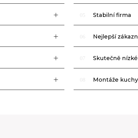
Stabilní firma
05
Nejlepší zákazni
06
Skutečně nízké
07
Montáže kuchy
08