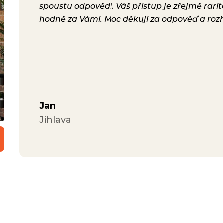
lení.
spoustu odpovědí. Váš přístup je zřejmě rari
a i
hodně za Vámi. Moc děkuji za odpověď a roz
ávili
Jan
Jihlava