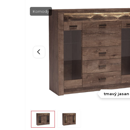
Komody
 LED police
tmavý jasan 