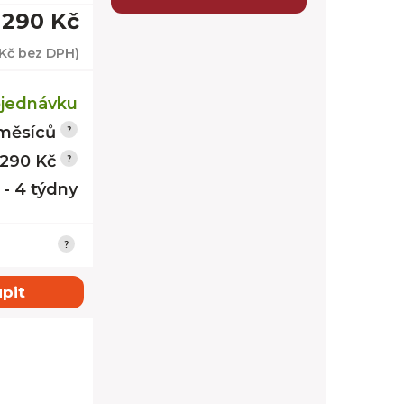
 290 Kč
 Kč
bez DPH)
jednávku
měsíců
 290 Kč
 - 4 týdny
pit
 + LED police
tmavý jasa