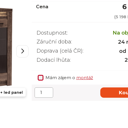
6
Cena
(
5 198
Dostupnost:
Na ob
Záruční doba:
24 
Doprava (celá ČR):
od
Dodací lhůta:
2
Mám zájem o
montáž
Kou
+ led panel
tmavý jasan + led panel