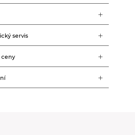
cký servis
 ceny
ní