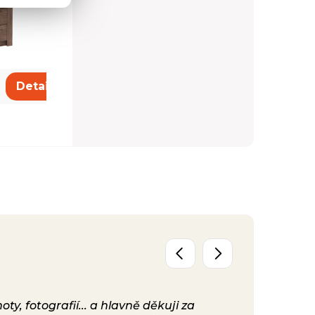
5 450 Kč
Detail
Detail
y, fotografií... a hlavně děkuji za
Už máme před