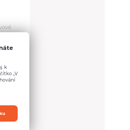
ovové
znáte
. k
čítko „V
OLIS I-3
Regál INDIANAPOLIS I-5
chování
ku