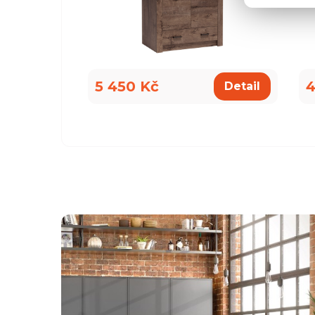
5 450 Kč
4
Detail
všemu deseti. Kuchyň je krásná a kvalitní. Ochotný pe