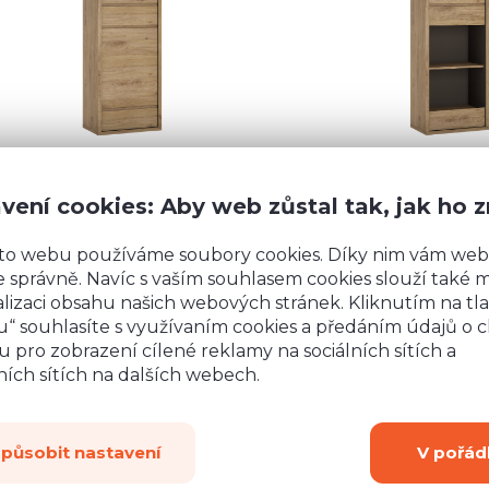
 083 Kč
3 554 Kč
Detail
vení cookies: Aby web zůstal tak, jak ho 
to webu používáme soubory cookies. Díky nim vám web
 správně. Navíc s vaším souhlasem cookies slouží také mj
lizaci obsahu našich webových stránek. Kliknutím na tla
“ souhlasíte s využívaním cookies a předáním údajů o 
 pro zobrazení cílené reklamy na sociálních sítích a
ích sítích na dalších webech.
způsobit nastavení
V pořád