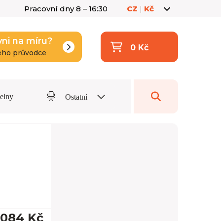
Pracovní dny 8 – 16:30
CZ
|
Kč
yni na míru?
0 Kč
eho průvodce
delny
Ostatní
 084 Kč