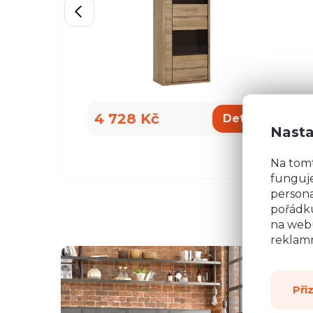
4 728 Kč
4
Detail
Nasta
Na tom
funguje
persona
pořádku
na webu
reklamn
Při