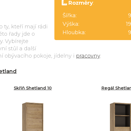
Rozměry
:
Šířka:
Výška:
1
ty, kteří mají rádi
Hloubka:
éto řady jde o
. Vybírejte
vní stůl a další
ní obývacího pokoje, jídelny i
pracovny
.
etland
Skříň Shetland 10
Regál Shetlan