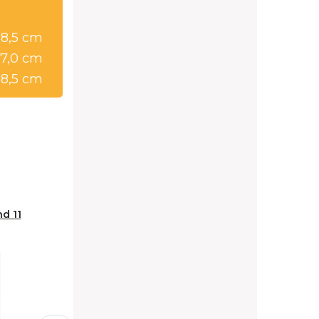
98,5 cm
97,0 cm
98,5 cm
d 11
Skříň s regály Shetland 12