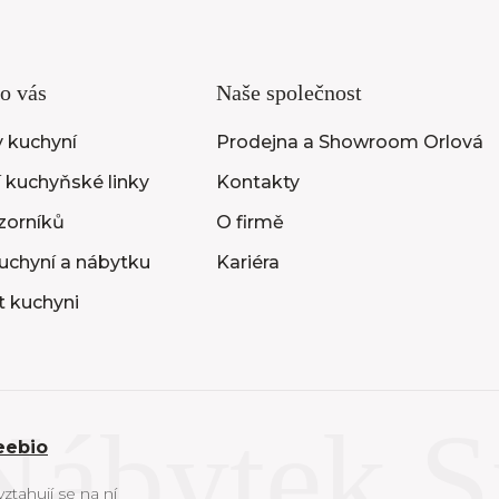
o vás
Naše společnost
 kuchyní
Prodejna a Showroom Orlová
 kuchyňské linky
Kontakty
vzorníků
O firmě
uchyní a nábytku
Kariéra
t kuchyni
eebio
tahují se na ní