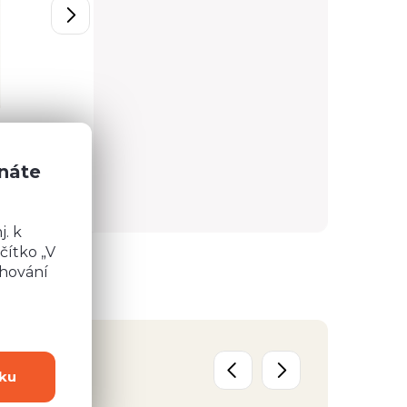
5 578 Kč
Detail
Detail
znáte
. k
čítko „V
chování
ku