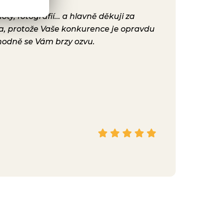
y, fotografií... a hlavně děkuji za
Už máme před
ta, protože Vaše konkurence je opravdu
konečně nast
hodně se Vám brzy ozvu.
bylo. Vaše ku
Hana
Facebook