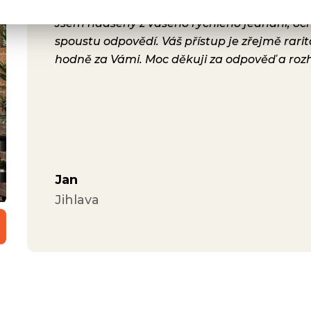
rsonál,
Jsem nadšený z vašeho rychlého jednání, ochot
lení.
spoustu odpovědí. Váš přístup je zřejmě rari
a i
hodně za Vámi. Moc děkuji za odpověď a roz
ávili
Jan
Jihlava