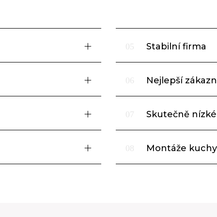
Stabilní firma
05
Nejlepší zákazni
06
Skutečně nízké
07
Montáže kuchy
08