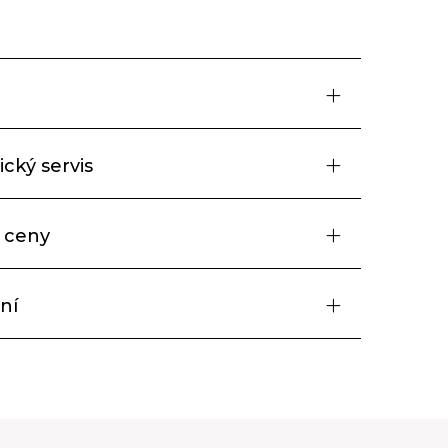
cký servis
 ceny
ní