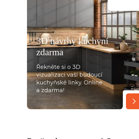
všemu deseti. Kuchyň je krásná a kvalitní. Ochotný pe
á, mi pomohla se vším a komunikovala ihned, bez prod
, které jsme postupně upravovaly, stejně tak mi poslal
rů pracovních desek a korpusů skříní. Montéři u nás str
3D návrhy kuchyní
oradili s každou překážkou, která na ně ať už ze strany
zdarma
lace, křivých zdí apod., vykoukla. Nakonec při předání
Řekněte si o 3D
vizualizaci vaší budoucí
kuchyňské linky. Online
a zdarma!