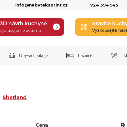
info@nabyteksprint.cz
724 394 545
3D návrh kuchyně
Stavíte kuch
vypracujeme zdarma
Vyzkoušejte naš
Obývací pokoje
Ložnice
Jí
Shetland
e
9
Cena