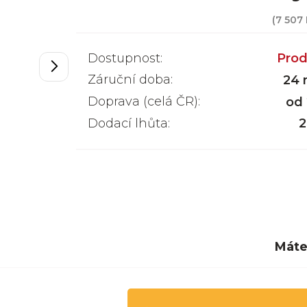
(
7 507
Dostupnost:
Prod
Záruční doba:
24 
Doprava (celá ČR):
od
Dodací lhůta:
2
Máte