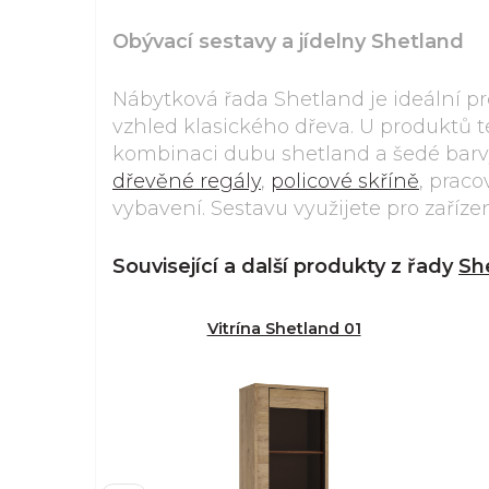
Obývací sestavy a jídelny Shetland
Nábytková řada Shetland je ideální pro 
vzhled klasického dřeva. U produktů t
kombinaci dubu shetland a šedé barvy
dřevěné regály
,
policové skříně
, praco
vybavení. Sestavu využijete pro zaříze
Související a další produkty z řady
Sh
Vitrína Shetland 01