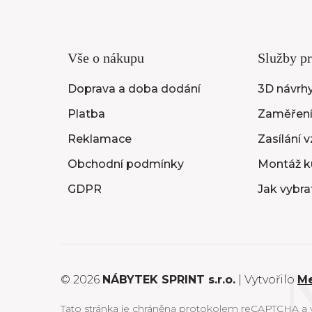
Vše o nákupu
Služby pr
Doprava a doba dodání
3D návrhy
Platba
Zaměření
Reklamace
Zasílání 
Obchodní podmínky
Montáž k
GDPR
Jak vybra
© 2026
NÁBYTEK SPRINT s.r.o.
| Vytvořilo
M
Tato stránka je chráněna protokolem reCAPTCHA a vz