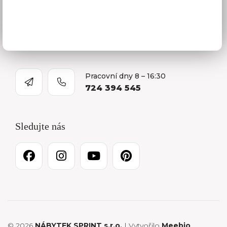
Kontakty
O firmě
Kariéra
Pracovní dny 8 – 16:30
724 394 545
Sledujte nás
© 2026
NÁBYTEK SPRINT s.r.o.
| Vytvořilo
Meebio