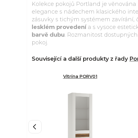
Kolekce pokojů Portland je věnován
elegance s nádechem klasického inter
zásuvky s tichým systémem zavírání,
lesklém provedení
a s vysoce estet
barvě dubu
. Rozmanitost dostupnýc
pokoj.
Související a další produkty z řady
Po
Vitrína PORV01