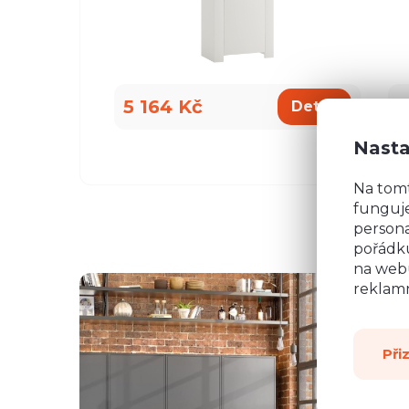
5 164 Kč
1
Detail
Nasta
Na tom
funguje
persona
pořádku
na webu
reklamn
Při
všemu deseti. Kuchyň je krásná a kvalitní. Ochotný pe