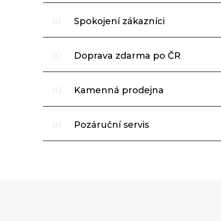
Spokojení zákazníci
01
Doprava zdarma po ČR
02
Kamenná prodejna
03
Pozáruční servis
04