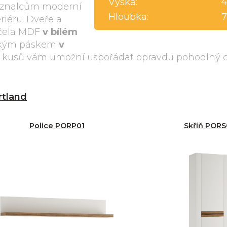
Výška:
4
a znalcům moderní
Hloubka:
7
iéru. Dveře a
 čela MDF
v bílém
ickým páskem
v
h kusů vám umožní uspořádat opravdu pohodlný 
rtland
Police PORP01
Skříň PORS