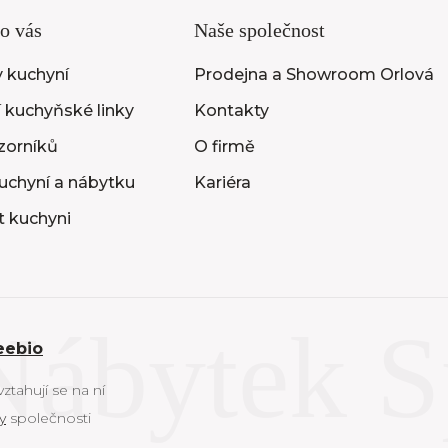
o vás
Naše společnost
 kuchyní
Prodejna a Showroom Orlová
 kuchyňské linky
Kontakty
vzorníků
O firmě
uchyní a nábytku
Kariéra
t kuchyni
eebio
tahují se na ní
y
společnosti