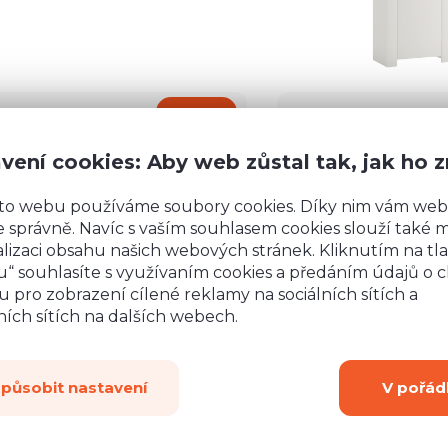
 070 Kč
5 106 Kč
Detail
vení cookies: Aby web zůstal tak, jak ho 
to webu používáme soubory cookies. Díky nim vám web
 správně. Navíc s vaším souhlasem cookies slouží také mj
lizaci obsahu našich webových stránek. Kliknutím na tla
“ souhlasíte s využívaním cookies a předáním údajů o 
 pro zobrazení cílené reklamy na sociálních sítích a
ích sítích na dalších webech.
způsobit nastavení
V pořád
rsonál,
Jsem nadšený z vašeho rychlého jednání, ochot