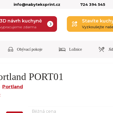
info@nabyteksprint.cz
724 394 545
3D návrh kuchyně
Stavíte kuch
vypracujeme zdarma
Vyzkoušejte naš
Obývací pokoje
Ložnice
Jí
Portland PORT01
Portland
e
Běžná cena