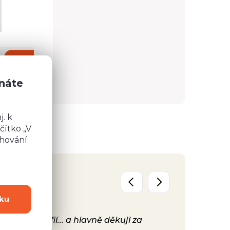
6 669 Kč
Detail
Detail
znáte
. k
čítko „V
chování
ku
y, fotografií... a hlavně děkuji za
Už máme před