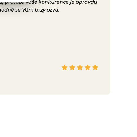
ta, protože Vaše konkurence je opravdu
konečně nast
hodně se Vám brzy ozvu.
bylo. Vaše ku
Hana
Facebook