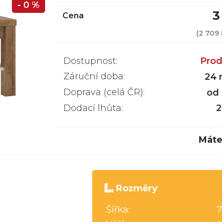
- 0 %
3
Cena
(
2 709
Dostupnost:
Prod
Záruční doba:
24 
Doprava (celá ČR):
od
Dodací lhůta:
2
Máte
Rozměry
:
Šířka:
7