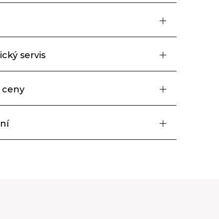
cký servis
 ceny
ní