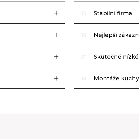
Stabilní firma
05
Nejlepší zákazni
06
Skutečně nízké
07
Montáže kuchy
08