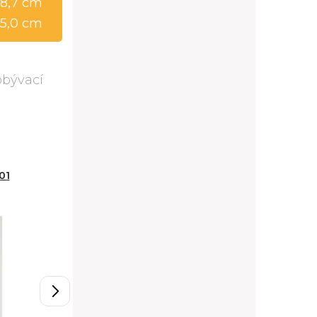
8,7 cm
5,0 cm
obývací
01
Skříň PORS02