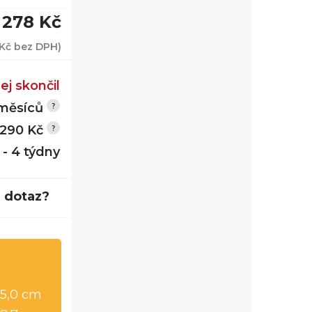
 278 Kč
 Kč
bez DPH)
ej skončil
měsíců
 290 Kč
 - 4 týdny
 dotaz?
5,0 cm