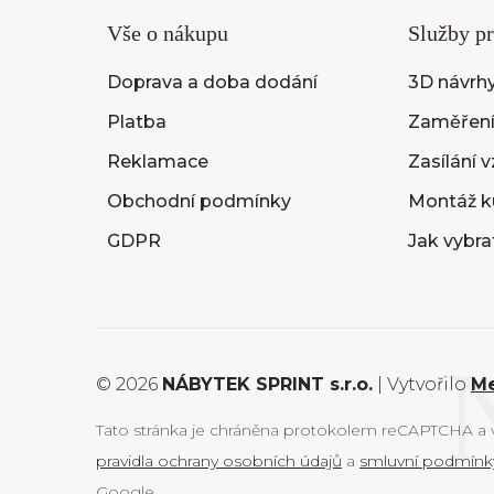
Vše o nákupu
Služby pr
Doprava a doba dodání
3D návrhy
Platba
Zaměření
Reklamace
Zasílání 
Obchodní podmínky
Montáž k
GDPR
Jak vybra
© 2026
NÁBYTEK SPRINT s.r.o.
| Vytvořilo
M
Tato stránka je chráněna protokolem reCAPTCHA a vz
pravidla ochrany osobních údajů
a
smluvní podmínk
Google.