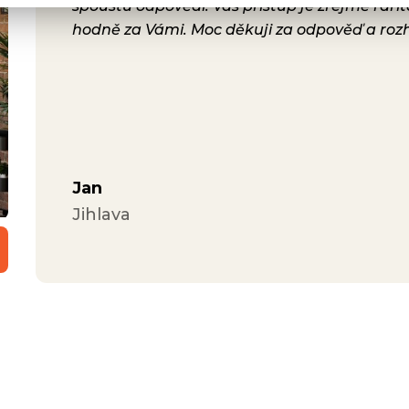
lení.
spoustu odpovědí. Váš přístup je zřejmě rari
a i
hodně za Vámi. Moc děkuji za odpověď a roz
ávili
Jan
Jihlava