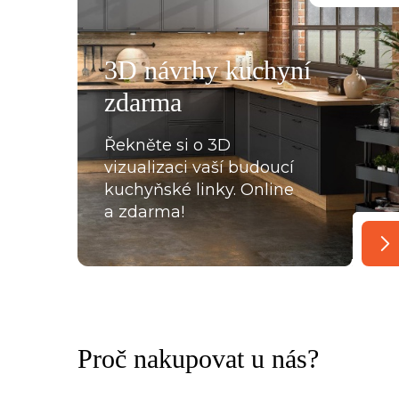
á, mi pomohla se vším a komunikovala ihned, bez prod
, které jsme postupně upravovaly, stejně tak mi poslal
rů pracovních desek a korpusů skříní. Montéři u nás str
3D návrhy kuchyní
oradili s každou překážkou, která na ně ať už ze strany
zdarma
lace, křivých zdí apod., vykoukla. Nakonec při předání
Řekněte si o 3D
vizualizaci vaší budoucí
kuchyňské linky. Online
a zdarma!
Proč nakupovat u nás?