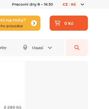
Pracovní dny 8 – 16:30
CZ
|
Kč
yni na míru?
0 Kč
eho průvodce
delny
Ostatní
3 280 Kč