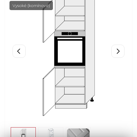
Vysoké (komínové)