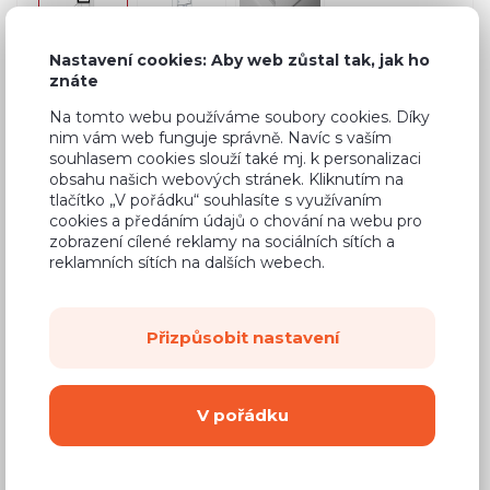
Nastavení cookies: Aby web zůstal tak, jak ho
znáte
Běžná cena ve studiích
13 781 Kč
Na tomto webu používáme soubory cookies. Díky
nim vám web funguje správně. Navíc s vaším
8 820 Kč
Cena
souhlasem cookies slouží také mj. k personalizaci
obsahu našich webových stránek. Kliknutím na
(
7 289 Kč
bez DPH)
tlačítko „V pořádku“ souhlasíte s využívaním
cookies a předáním údajů o chování na webu pro
zobrazení cílené reklamy na sociálních sítích a
Dostupnost:
Na objednávku
reklamních sítích na dalších webech.
Záruční doba:
24 měsíců
Doprava (celá ČR):
od 290 Kč
Přizpůsobit nastavení
Dodací lhůta:
8 - 12 týdnů
V pořádku
Mám zájem o
montáž
Koupit