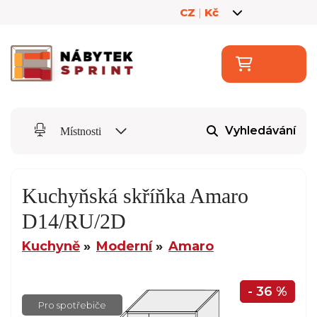
CZ
|
Kč
Vyhledávání
Místnosti
Kuchyňská skříňka Amaro
D14/RU/2D
Kuchyně
Moderní
Amaro
- 36 %
Pro spotřebiče