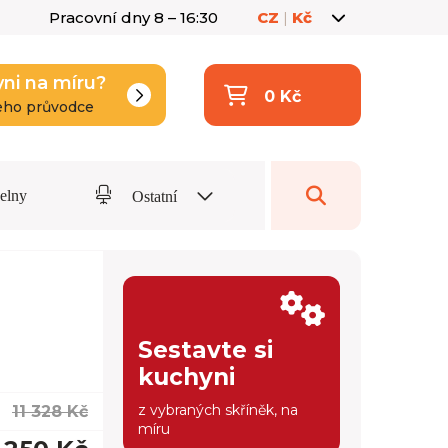
Pracovní dny 8 – 16:30
CZ
|
Kč
yni na míru?
0 Kč
eho průvodce
delny
Ostatní
Sestavte si
kuchyni
z vybraných skříněk, na
11 328 Kč
míru