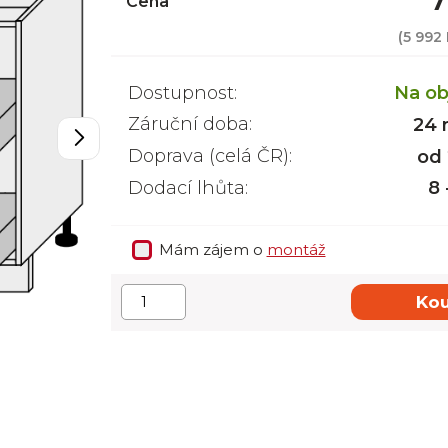
7
Cena
(
5 992
Dostupnost:
Na ob
Záruční doba:
24 
Doprava (celá ČR):
od
Dodací lhůta:
8 
Mám zájem o
montáž
Kou