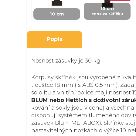
15 cm
10 cm
cena za skříňku
Popis
Nosnost zásuvky je 30 kg.
Korpusy skříněk jsou vyrobené z kvali
tloušťce 18 mm ( s ABS 0,5 mm). Záda 
sololitu a vnitřní police mají nosnost 1
BLUM nebo Hettich s doživotní záru
kování a sokly jsou v ceně) a všechna 
disponují systémem tlumeného dovír
zásuvek Blum METABOX). Skříňky stoj
nastavitelných nožkách o výšce 10 ne