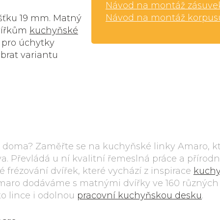
Návod na montáž zásuve
Návod na montáž korpus
šťku 19 mm. Matný
dvířkům
kuchyňské
 pro úchytky
brat variantu
ko doma? Zaměřte se na kuchyňské linky Amaro, kt
. Převládá u ní kvalitní řemeslná práce a přírodn
 frézování dvířek, které vychází z inspirace
kuch
maro dodáváme s matnými dvířky ve 160 různých
to lince i odolnou
pracovní kuchyňskou desku
.