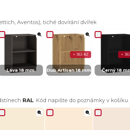
ttich, Aventos), tiché dovírání dvířek
+ 363 Kč
+ 36
Láva 18 mm
Dub Artisan 18 mm
Černý 18 m
odstínech
RAL
. Kód napište do poznámky v košíku.