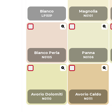
Bianco
Magnolia
LP151P
N0101
Bianco Perla
Panna
N0105
N0106
Avorio Dolomiti
Avorio Caldo
N0110
N0111