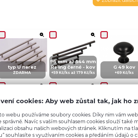
Zobrazit
dalších
96 mm až 544 mm
typ U nerez
Reling černé - kov
G 49 kov
ZDARMA
+59 Kč/ks až 179 Kč/ks
+69 Kč/ks
vení cookies: Aby web zůstal tak, jak ho 
to webu používáme soubory cookies. Díky nim vám web
CZ 5 - kov
IN 5 - kov
ZI5 - KOV
 správně. Navíc s vaším souhlasem cookies slouží také mj
+99 Kč/ks
+99 Kč/Ks
+149 Kč/ks
lizaci obsahu našich webových stránek. Kliknutím na tla
“ souhlasíte s využívaním cookies a předáním údajů o 