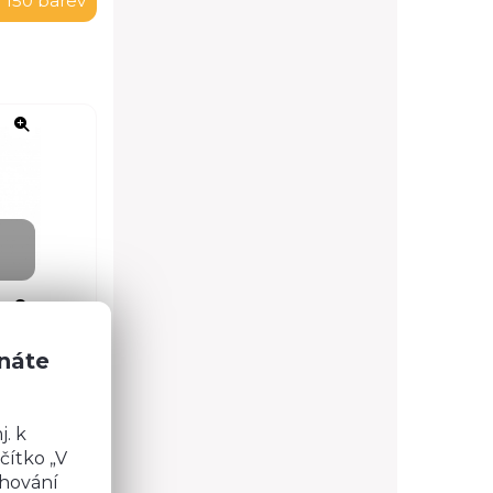
 150 barev
znáte
. k
čítko „V
chování