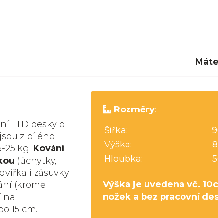
Máte
Rozměry
:
tní LTD desky o
Šířka:
9
jsou z bílého
Výška:
8
5-25 kg.
Kování
Hloubka:
5
kou
(úchytky,
dvířka i zásuvky
Výška je uvedena vč. 10
ání (kromě
nožek a bez pracovní de
í na
bo 15 cm.