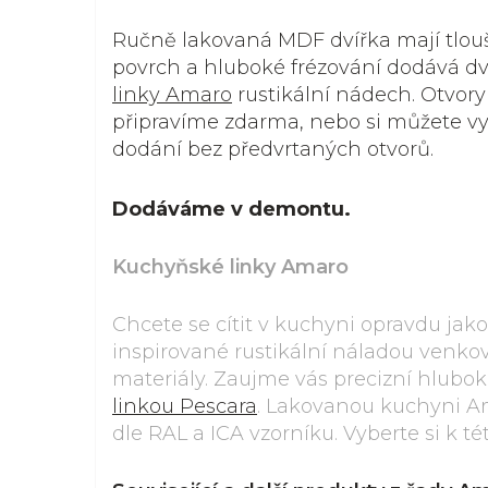
Ručně lakovaná MDF dvířka mají tlou
povrch a hluboké frézování dodává 
linky Amaro
rustikální nádech. Otvory
připravíme zdarma, nebo si můžete vy
dodání bez předvrtaných otvorů.
Dodáváme v demontu.
Kuchyňské linky Amaro
Chcete se cítit v kuchyni opravdu ja
inspirované rustikální náladou venkova
materiály. Zaujme vás precizní hluboké
linkou Pescara
. Lakovanou kuchyni A
dle RAL a ICA vzorníku. Vyberte si k té