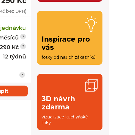
 250 Kč
 Kč
bez DPH)
jednávku
měsíců
Inspirace pro
vás
 290 Kč
- 12 týdnů
fotky od našich zákazníků
pit
3D návrh
zdarma
vizualizace kuchyňské
linky