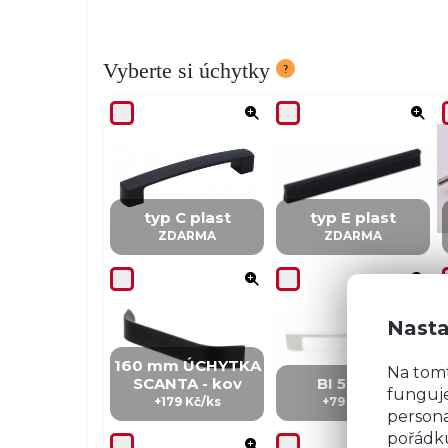
Vyberte si úchytky
typ C plast
typ E plast
ZDARMA
ZDARMA
Nasta
160 mm ÚCHYTKA
Na tom
SCANTA - kov
BI 5 - kov
funguje
+179 Kč/ks
+79 Kč/ks
persona
pořádku