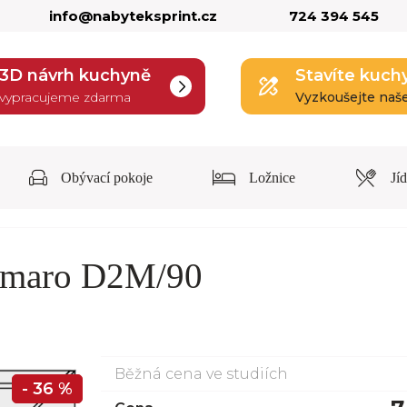
info@nabyteksprint.cz
724 394 545
3D návrh kuchyně
Stavíte kuch
vypracujeme zdarma
Vyzkoušejte naš
Obývací pokoje
Ložnice
Jí
Amaro D2M/90
Běžná cena ve studiích
- 36 %