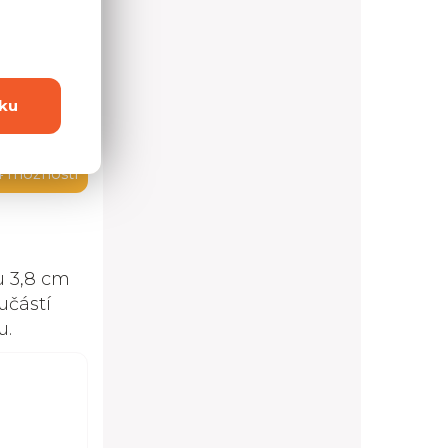
ku
4 možností
u 3,8 cm
učástí
u.