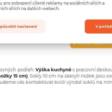
 pro zobrazení cílené reklamy na sociálních sítích a
ích sítích na dalších webech.
způsobit nastavení
V pořád
Zobrazit
dalších 2
rovných podlah.
Výška kuchyně
s pracovní desko
nožky 15 cm)
. Sokly 10 cm na zakrytí nožek jsou so
budeme vás kontaktovat kvůli výrobě soklů na mír