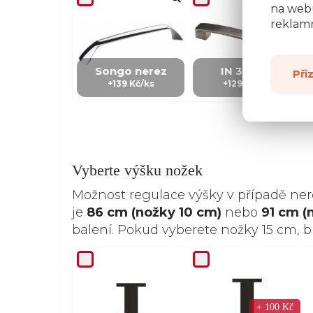
na webu
reklamn
Songo nerez
IN 3 - kov
Při
+139 Kč/ks
+129 Kč/Ks
Vyberte výšku nožek
Možnost regulace výšky v případě ne
je
86 cm (nožky 10 cm)
nebo
91 cm (
balení. Pokud vyberete nožky 15 cm, 
+ 100 Kč