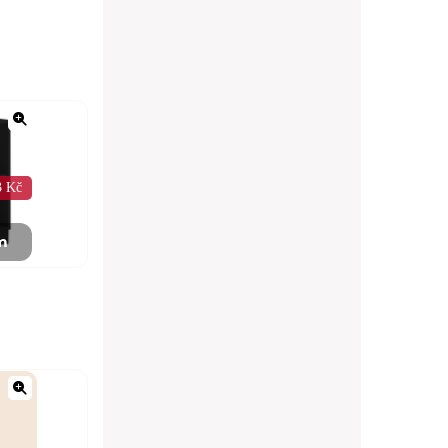
3 Kč
m