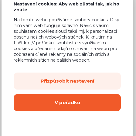
Nastavení cookies: Aby web zůstal tak, jak ho
znáte
Na tomto webu používáme soubory cookies. Díky
nim vám web funguje správně. Navíc s vaším
Běžná cena ve studiích
8 859 Kč
souhlasem cookies slouží také mj. k personalizaci
obsahu našich webových stránek. Kliknutím na
5 670 Kč
Cena
tlačítko „V pořádku“ souhlasíte s využívaním
cookies a předáním údajů o chování na webu pro
(
4 686 Kč
bez DPH)
zobrazení cílené reklamy na sociálních sítích a
reklamních sítích na dalších webech.
Dostupnost:
Na objednávku
Záruční doba:
24 měsíců
Přizpůsobit nastavení
Doprava (celá ČR):
od 290 Kč
Dodací lhůta:
8 - 12 týdnů
V pořádku
Mám zájem o
montáž
Koupit