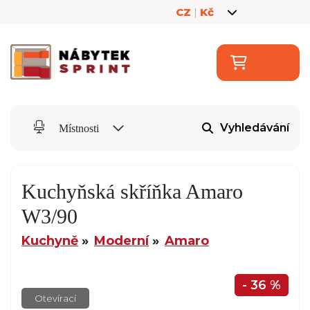
CZ
|
Kč
Vyhledávání
Místnosti
Kuchyňská skříňka Amaro
W3/90
Kuchyně
Moderní
Amaro
- 36 %
Otevírací