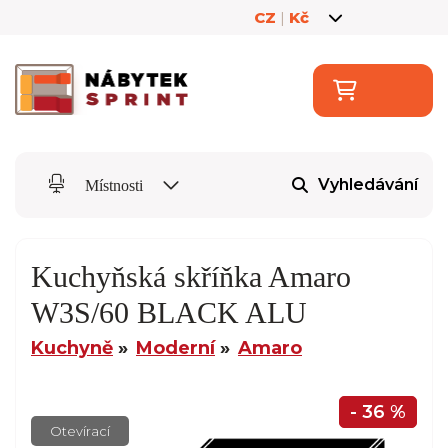
CZ
|
Kč
Vyhledávání
Místnosti
Kuchyňská skříňka Amaro
W3S/60 BLACK ALU
Kuchyně
Moderní
Amaro
- 36 %
Otevírací