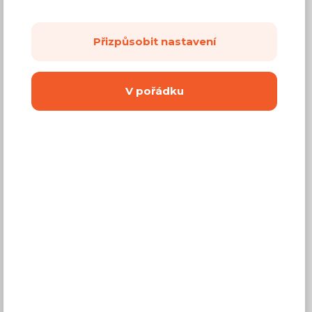
Přizpůsobit nastavení
Běžná cena ve studiích
6 953 Kč
4 450 Kč
V pořádku
Cena
(
3 678 Kč
bez DPH)
Dostupnost:
Na objednávku
Záruční doba:
24 měsíců
Doprava (celá ČR):
od 290 Kč
Dodací lhůta:
8 - 12 týdnů
Mám zájem o
montáž
Koupit