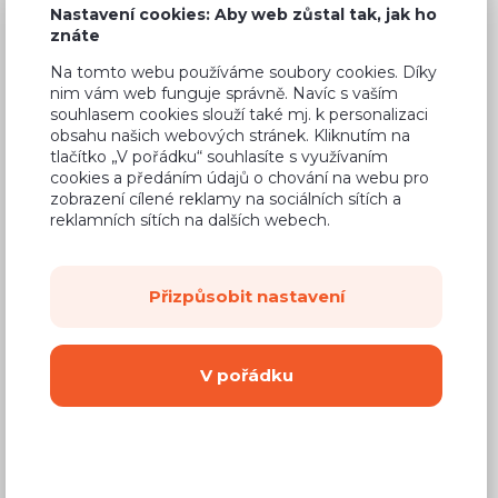
Nastavení cookies: Aby web zůstal tak, jak ho
znáte
Na tomto webu používáme soubory cookies. Díky
nim vám web funguje správně. Navíc s vaším
Běžná cena ve studiích
8 656 Kč
souhlasem cookies slouží také mj. k personalizaci
obsahu našich webových stránek. Kliknutím na
5 540 Kč
Cena
tlačítko „V pořádku“ souhlasíte s využívaním
cookies a předáním údajů o chování na webu pro
(
4 579 Kč
bez DPH)
zobrazení cílené reklamy na sociálních sítích a
reklamních sítích na dalších webech.
Dostupnost:
Na objednávku
Záruční doba:
24 měsíců
Přizpůsobit nastavení
Doprava (celá ČR):
od 290 Kč
Dodací lhůta:
8 - 12 týdnů
V pořádku
Mám zájem o
montáž
Koupit