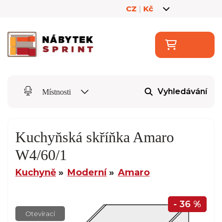
CZ
|
Kč
Vyhledávání
Místnosti
Kuchyňská skříňka Amaro
W4/60/1
Kuchyně
Moderní
Amaro
- 36 %
Otevírací