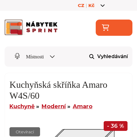
CZ
|
Kč
Vyhledávání
Místnosti
Kuchyňská skříňka Amaro
W4S/60
Kuchyně
Moderní
Amaro
- 36 %
Otevírací