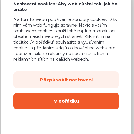
Nastavení cookies: Aby web zůstal tak, jak ho
znáte
Na tomto webu používáme soubory cookies. Díky
nim vám web funguje správně. Navíc s vaším
Běžná cena ve studiích
8 969 Kč
souhlasem cookies slouží také mj. k personalizaci
obsahu našich webových stránek. Kliknutím na
5 740 Kč
Cena
tlačítko „V pořádku“ souhlasíte s využívaním
cookies a předáním údajů o chování na webu pro
(
4 744 Kč
bez DPH)
zobrazení cílené reklamy na sociálních sítích a
reklamních sítích na dalších webech.
Dostupnost:
Na objednávku
Záruční doba:
24 měsíců
Přizpůsobit nastavení
Doprava (celá ČR):
od 290 Kč
Dodací lhůta:
8 - 12 týdnů
V pořádku
Mám zájem o
montáž
Koupit