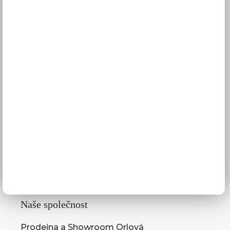
Platba
Reklamace
Obchodní podmínky
GDPR
Služby pro vás
3D návrhy kuchyní
Zaměření kuchyňské linky
Zasílání vzorníků
Montáž kuchyní a nábytku
Jak vybrat kuchyni
Naše společnost
Prodejna a Showroom Orlová