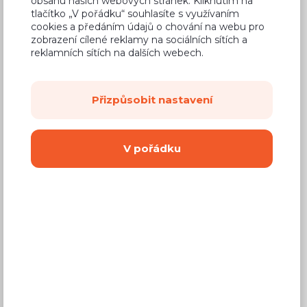
obsahu našich webových stránek. Kliknutím na
tlačítko „V pořádku“ souhlasíte s využívaním
cookies a předáním údajů o chování na webu pro
zobrazení cílené reklamy na sociálních sítích a
reklamních sítích na dalších webech.
Běžná cena ve studiích
1 172 Kč
750 Kč
Cena
Přizpůsobit nastavení
(
620 Kč
bez DPH)
V pořádku
Dostupnost:
Na objednávku
Záruční doba:
24 měsíců
Doprava (celá ČR):
od 290 Kč
Dodací lhůta:
8 - 12 týdnů
Mám zájem o
montáž
Koupit