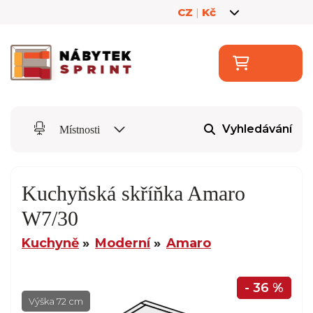
CZ
|
Kč
Vyhledávání
Místnosti
Kuchyňská skříňka Amaro
W7/30
Kuchyně
Moderní
Amaro
- 36 %
Výška 72 cm