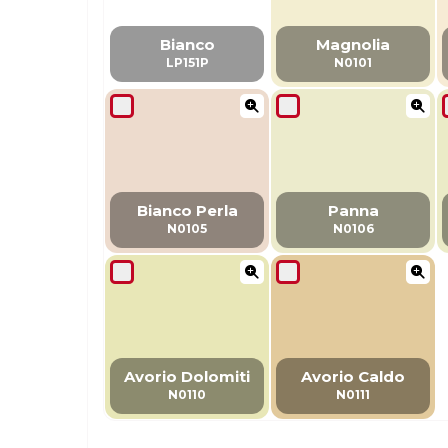
Bianco
Magnolia
LP151P
N0101
Bianco Perla
Panna
N0105
N0106
Avorio Dolomiti
Avorio Caldo
N0110
N0111