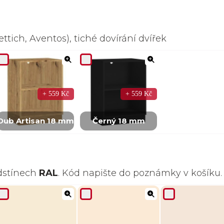
ttich, Aventos), tiché dovírání dvířek
+ 559 Kč
+ 559 Kč
Dub Artisan 18 mm
Černý 18 mm
odstínech
RAL
. Kód napište do poznámky v košíku.