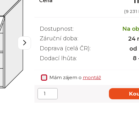
1
Cena
(
9 231
Dostupnost:
Na ob
Záruční doba:
24 
Doprava (celá ČR):
od
Dodací lhůta:
8 
Mám zájem o
montáž
Kou