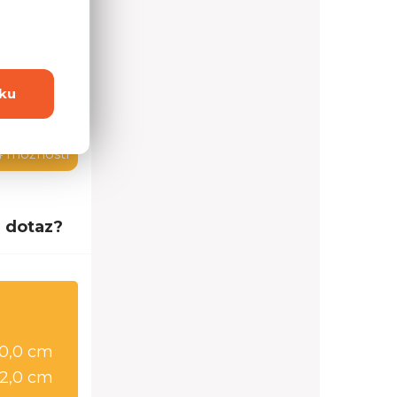
ku
4 možností
 dotaz?
0,0 cm
2,0 cm