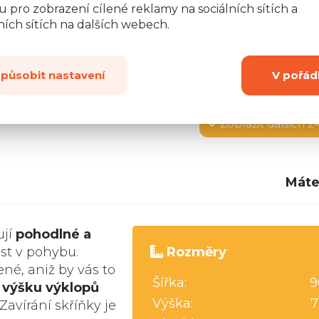
 pro zobrazení cílené reklamy na sociálních sítích a
ích sítích na dalších webech.
způsobit nastavení
V pořád
Zobrazit
dalších 2
Máte
ují
pohodlné a
st v pohybu.
Rozměry
:
né, aniž by vás to
Šířka:
9
t výšku výklopů
Výška:
7
Zavírání skříňky je