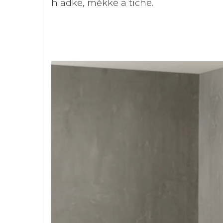
hladké, měkké a tiché.