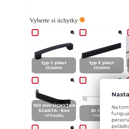
Vyberte si úchytky
typ C plast
typ E plast
ZDARMA
ZDARMA
Nasta
160 mm ÚCHYTKA
Na tom
SCANTA - kov
BI 5 - kov
funguje
+179 Kč/ks
+79 Kč/ks
persona
pořádku