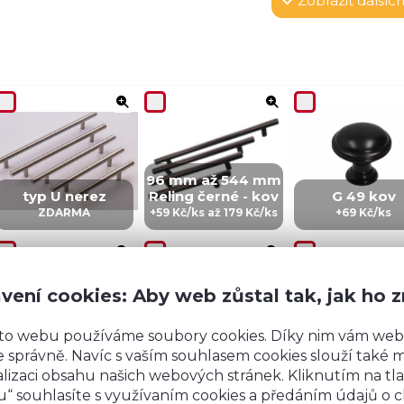
Zobrazit
dalších
96 mm až 544 mm
typ U nerez
Reling černé - kov
G 49 kov
ZDARMA
+59 Kč/ks až 179 Kč/ks
+69 Kč/ks
vení cookies: Aby web zůstal tak, jak ho 
to webu používáme soubory cookies. Díky nim vám web
CZ 5 - kov
IN 5 - kov
ZI5 - KOV
 správně. Navíc s vaším souhlasem cookies slouží také mj
+99 Kč/ks
+99 Kč/Ks
+149 Kč/ks
lizaci obsahu našich webových stránek. Kliknutím na tla
“ souhlasíte s využívaním cookies a předáním údajů o 