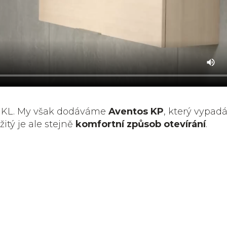
s KL. My však dodáváme
Aventos KP
, který vypad
ežitý je ale stejně
komfortní způsob otevírání
.