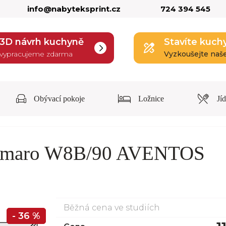
info@nabyteksprint.cz
724 394 545
3D návrh kuchyně
Stavíte kuch
vypracujeme zdarma
Vyzkoušejte naš
Obývací pokoje
Ložnice
Jí
 Amaro W8B/90 AVENTOS
Běžná cena ve studiích
- 36 %