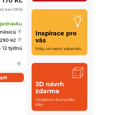
1 170 Kč
 Kč
bez DPH)
jednávku
měsíců
Inspirace pro
vás
 290 Kč
- 12 týdnů
fotky od našich zákazníků
pit
3D návrh
zdarma
vizualizace kuchyňské
linky