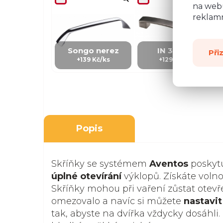
na webu
reklamn
Songo nerez
IN 3 - kov
Při
+139 Kč/ks
+129 Kč/Ks
Popis
Skříňky se systémem
Aventos
poskyt
úplné otevírání
výklopů. Získáte volno
Skříňky mohou při vaření zůstat otevře
omezovalo a navíc si můžete
nastavi
tak, abyste na dvířka vždycky dosáhli. 