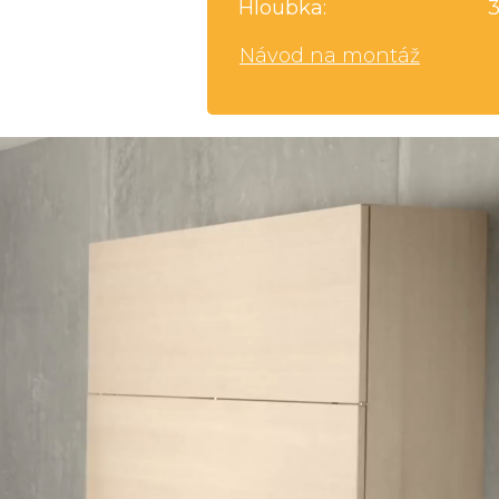
Hloubka:
Návod na montáž