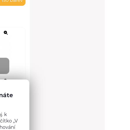
 150 barev
znáte
. k
čítko „V
chování