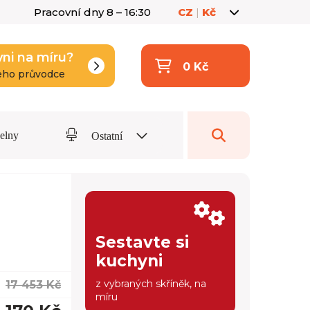
Pracovní dny 8 – 16:30
CZ
|
Kč
yni na míru?
0 Kč
eho průvodce
delny
Ostatní
Sestavte si
kuchyni
z vybraných skříněk, na
17 453 Kč
míru