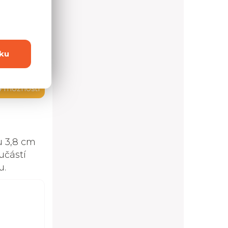
ku
4 možností
u 3,8 cm
učástí
u.