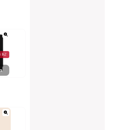
3 Kč
m