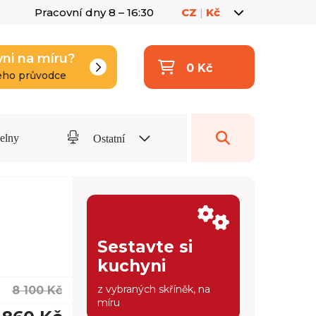
Pracovní dny 8 – 16:30
CZ
|
Kč
yni na míru?
0 Kč
eho průvodce
delny
Ostatní
Sestavte si
kuchyni
z vybraných skříněk, na
8 100 Kč
míru