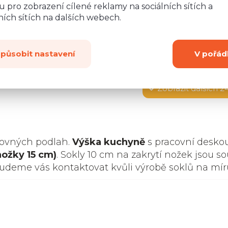
 pro zobrazení cílené reklamy na sociálních sítích a
ích sítích na dalších webech.
způsobit nastavení
V pořád
Zobrazit
dalších 2
rovných podlah.
Výška kuchyně
s pracovní desko
nožky 15 cm)
. Sokly 10 cm na zakrytí nožek jsou so
budeme vás kontaktovat kvůli výrobě soklů na mír