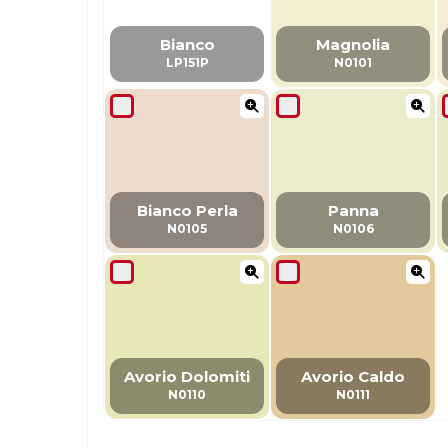
Bianco
Magnolia
LP151P
N0101
Bianco Perla
Panna
N0105
N0106
Avorio Dolomiti
Avorio Caldo
N0110
N0111