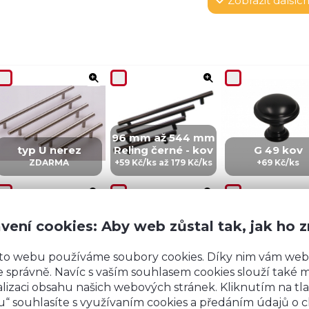
Zobrazit
dalších
96 mm až 544 mm
typ U nerez
Reling černé - kov
G 49 kov
ZDARMA
+59 Kč/ks až 179 Kč/ks
+69 Kč/ks
vení cookies: Aby web zůstal tak, jak ho 
to webu používáme soubory cookies. Díky nim vám web
CZ 5 - kov
IN 5 - kov
ZI5 - KOV
 správně. Navíc s vaším souhlasem cookies slouží také mj
+99 Kč/ks
+99 Kč/Ks
+149 Kč/ks
lizaci obsahu našich webových stránek. Kliknutím na tla
“ souhlasíte s využívaním cookies a předáním údajů o 