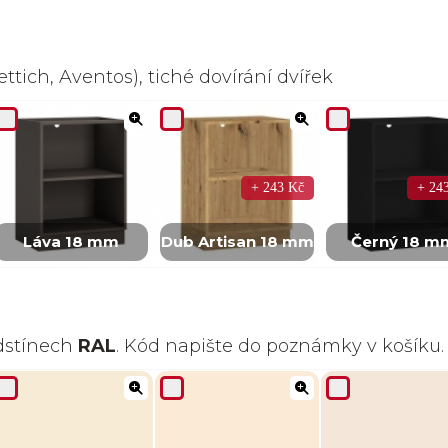
ttich, Aventos), tiché dovírání dvířek
+ 243 Kč
+ 24
Láva 18 mm
Dub Artisan 18 mm
Černý 18 m
odstínech
RAL
. Kód napište do poznámky v košíku.