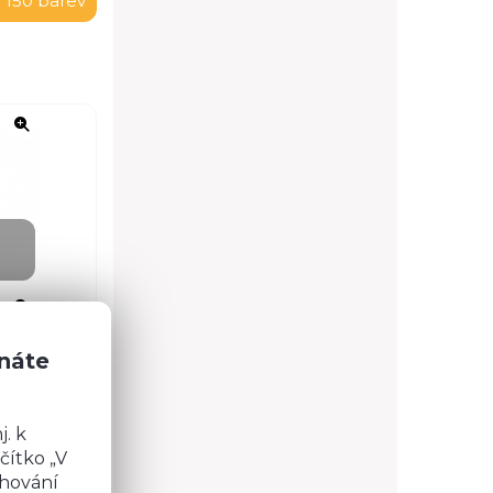
 150 barev
znáte
. k
čítko „V
chování