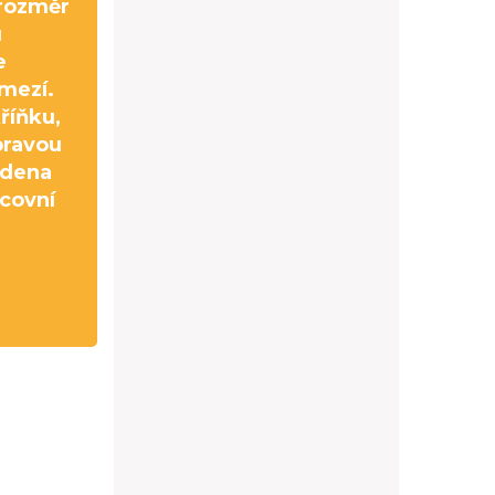
rozměr
u
e
mezí.
říňku,
pravou
edena
acovní