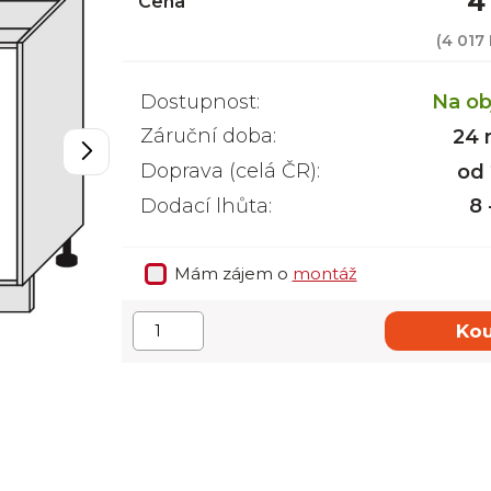
4
Cena
(
4 017
Dostupnost:
Na ob
Záruční doba:
24 
Doprava (celá ČR):
od
Dodací lhůta:
8 
Mám zájem o
montáž
Kou