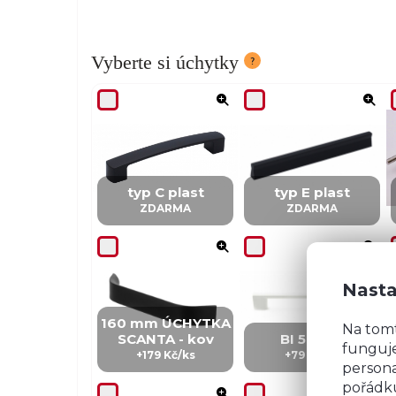
Vyberte si úchytky
typ C plast
typ E plast
ZDARMA
ZDARMA
Nasta
160 mm ÚCHYTKA
Na tom
SCANTA - kov
BI 5 - kov
funguje
+179 Kč/ks
+79 Kč/ks
persona
pořádku