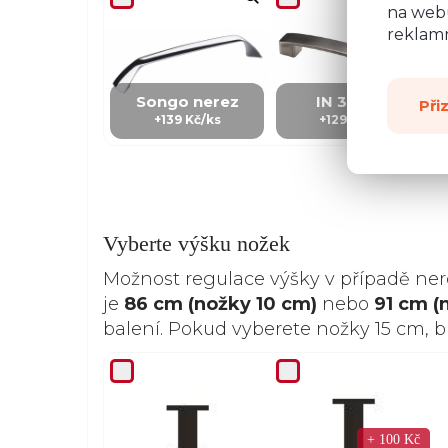
na webu
reklamn
Songo nerez
IN 3 - kov
Při
+139 Kč/ks
+129 Kč/Ks
Vyberte výšku nožek
Možnost regulace výšky v případě ne
je
86 cm (nožky 10 cm)
nebo
91 cm (
balení. Pokud vyberete nožky 15 cm, 
+ 100 Kč