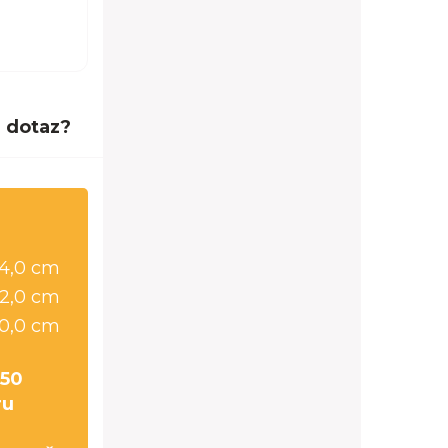
 dotaz?
64,0 cm
2,0 cm
0,0 cm
 50
ru