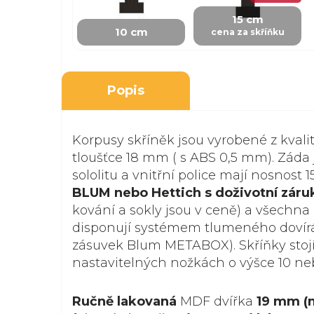
15 cm
10 cm
cena za skříňku
Popis
Korpusy skříněk jsou vyrobené z kvali
tloušťce 18 mm ( s ABS 0,5 mm). Záda 
sololitu a vnitřní police mají nosnost 1
BLUM nebo Hettich s doživotní záru
kování a sokly jsou v ceně) a všechna 
disponují systémem tlumeného dovír
zásuvek Blum METABOX). Skříňky stoj
nastavitelných nožkách o výšce 10 ne
Ručně lakovaná
MDF dvířka
19 mm (