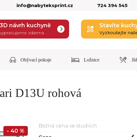
info@nabyteksprint.cz
724 394 545
3D návrh kuchyně
Stavíte kuch
vypracujeme zdarma
Vyzkoušejte naš
Obývací pokoje
Ložnice
Jí
ari D13U rohová
Běžná cena ve studiích
- 40 %