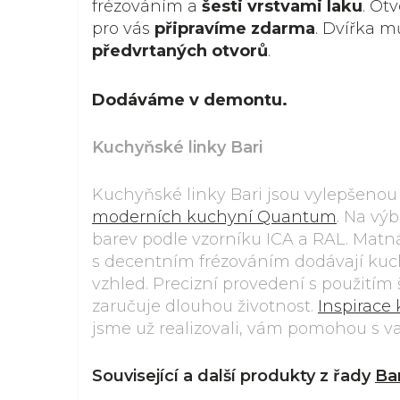
frézováním a
šesti vrstvami laku
. Ot
pro vás
připravíme zdarma
. Dvířka 
předvrtaných otvorů
.
Dodáváme v demontu.
Kuchyňské linky Bari
Kuchyňské linky Bari jsou vylepšenou
moderních kuchyní Quantum
. Na vý
barev podle vzorníku ICA a RAL. Matn
s decentním frézováním dodávají ku
vzhled. Precizní provedení s použitím š
zaručuje dlouhou životnost.
Inspirace
jsme už realizovali, vám pomohou s v
Související a další produkty z řady
Bar