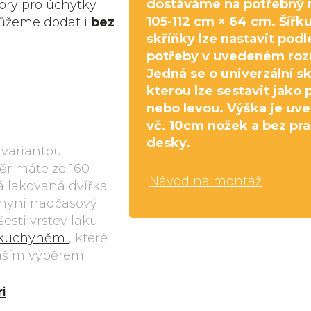
dostáváme na potřebný 
vory pro úchytky
105-112 cm × 64 cm. Šířk
můžeme dodat i
bez
skříňky lze nastavit podl
potřeby v uvedeném roz
Jedná se o univerzální sk
kterou lze sestavit jako 
nebo levou. Výška je uv
vč. 10cm nožek a bez pr
desky.
 variantou
běr máte ze 160
Návod na montáž
á lakovaná dvířka
chyni nadčasový
esti vrstev laku
 kuchyněmi
, které
aším výběrem.
i