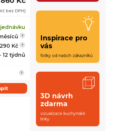
 860 Kč
 Kč
bez DPH)
jednávku
měsíců
Inspirace pro
vás
 290 Kč
- 12 týdnů
fotky od našich zákazníků
pit
3D návrh
zdarma
vizualizace kuchyňské
linky