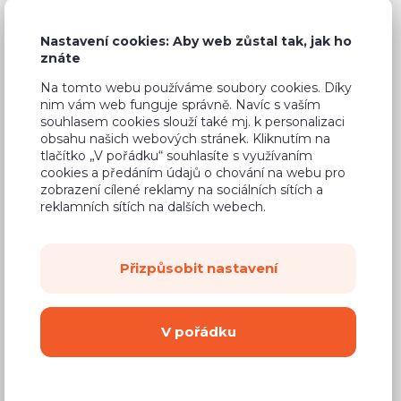
Nastavení cookies: Aby web zůstal tak, jak ho
znáte
Běžná cena ve studiích
17 317 Kč
Na tomto webu používáme soubory cookies. Díky
nim vám web funguje správně. Navíc s vaším
10 390 Kč
Cena
souhlasem cookies slouží také mj. k personalizaci
obsahu našich webových stránek. Kliknutím na
(
8 587 Kč
bez DPH)
tlačítko „V pořádku“ souhlasíte s využívaním
cookies a předáním údajů o chování na webu pro
zobrazení cílené reklamy na sociálních sítích a
Dostupnost:
Na objednávku
reklamních sítích na dalších webech.
Záruční doba:
24 měsíců
Doprava (celá ČR):
od 290 Kč
Přizpůsobit nastavení
Dodací lhůta:
8 - 12 týdnů
V pořádku
Mám zájem o
montáž
Koupit