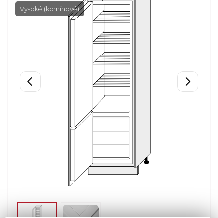
Vysoké (komínové)