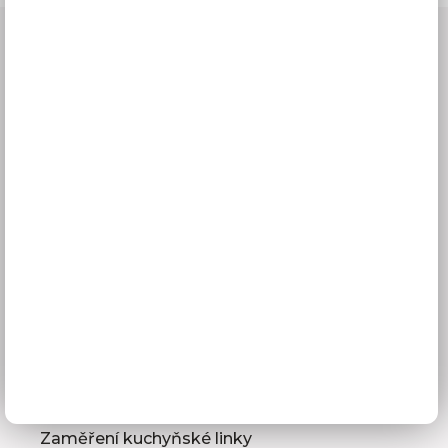
Vše o nákupu
Doprava a doba dodání
Platba
Reklamace
Obchodní podmínky
GDPR
Služby pro vás
3D návrhy kuchyní
Zaměření kuchyňské linky