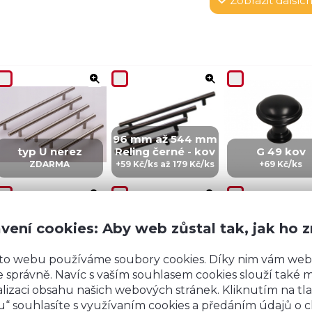
Zobrazit
dalších
96 mm až 544 mm
typ U nerez
Reling černé - kov
G 49 kov
ZDARMA
+59 Kč/ks až 179 Kč/ks
+69 Kč/ks
vení cookies: Aby web zůstal tak, jak ho 
to webu používáme soubory cookies. Díky nim vám web
CZ 5 - kov
IN 5 - kov
ZI5 - KOV
 správně. Navíc s vaším souhlasem cookies slouží také mj
+99 Kč/ks
+99 Kč/Ks
+149 Kč/ks
lizaci obsahu našich webových stránek. Kliknutím na tla
“ souhlasíte s využívaním cookies a předáním údajů o 