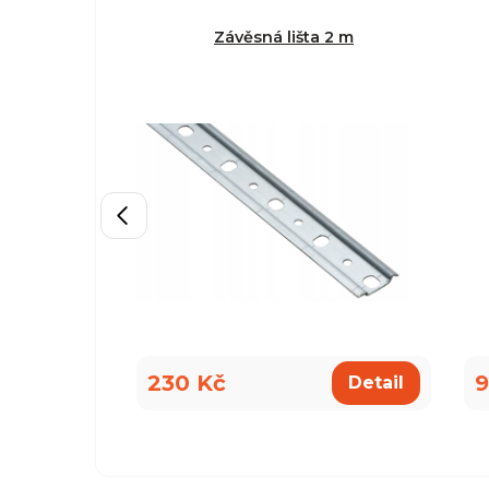
Závěsná lišta 2 m
230 Kč
9
Detail