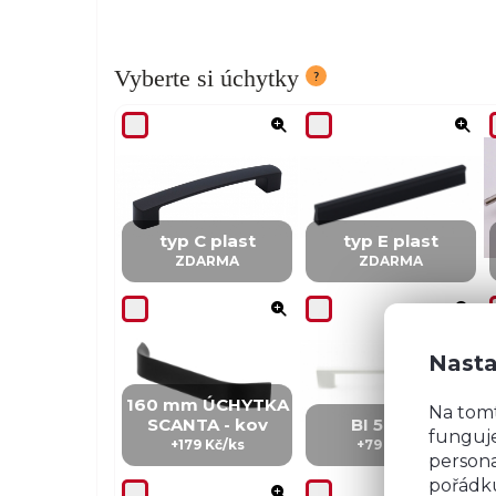
Vyberte si úchytky
typ C plast
typ E plast
ZDARMA
ZDARMA
Nasta
160 mm ÚCHYTKA
Na tom
SCANTA - kov
BI 5 - kov
funguje
+179 Kč/ks
+79 Kč/ks
persona
pořádku