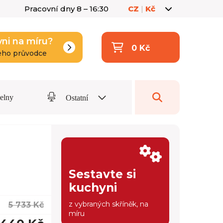
Pracovní dny 8 – 16:30
CZ
|
Kč
yni na míru?
0 Kč
eho průvodce
delny
Ostatní
Sestavte si
kuchyni
z vybraných skříněk, na
5 733 Kč
míru