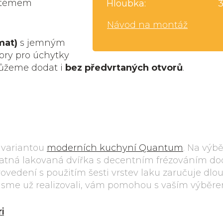
ystémem
Hloubka:
Návod na montáž
mat)
s jemným
vory pro úchytky
můžeme dodat i
bez předvrtaných otvorů
.
 variantou
moderních kuchyní Quantum
. Na výb
Matná lakovaná dvířka s decentním frézováním do
ovedení s použitím šesti vrstev laku zaručuje dl
é jsme už realizovali, vám pomohou s vaším výběre
i