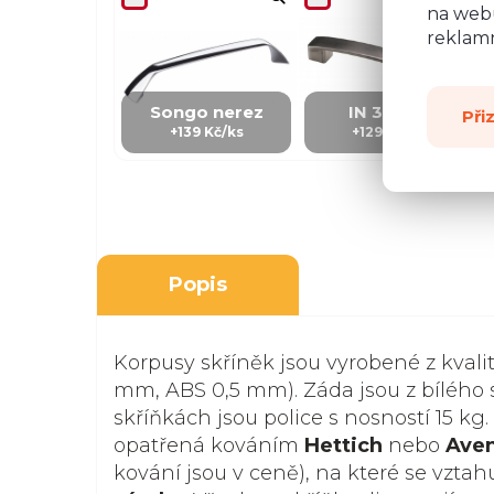
na webu
reklamn
Songo nerez
IN 3 - kov
Při
+139 Kč/ks
+129 Kč/Ks
Popis
Korpusy skříněk jsou vyrobené z kvali
mm, ABS 0,5 mm). Záda jsou z bílého s
skříňkách jsou police s nosností 15 kg.
opatřená kováním
Hettich
nebo
Ave
kování jsou v ceně), na které se vztah