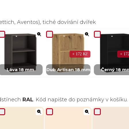
ttich, Aventos), tiché dovírání dvířek
+ 172 Kč
+ 17
Láva 18 mm
Dub Artisan 18 mm
Černý 18 m
odstínech
RAL
. Kód napište do poznámky v košíku.