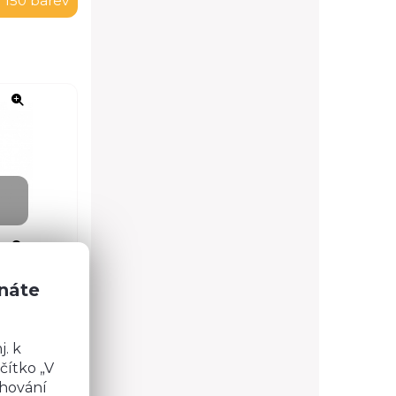
 150 barev
znáte
. k
čítko „V
chování