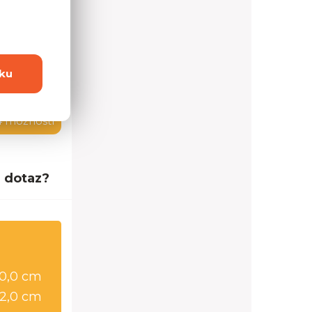
ku
4 možností
 dotaz?
0,0 cm
2,0 cm