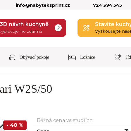
info@nabyteksprint.cz
724 394 545
3D návrh kuchyně
Stavíte kuch
vypracujeme zdarma
Vyzkoušejte naš
Obývací pokoje
Ložnice
Jí
Bari W2S/50
Běžná cena ve studiích
- 40 %