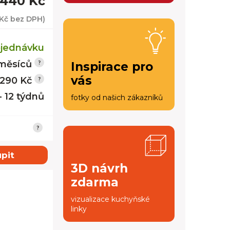
 440 Kč
 Kč
bez DPH)
jednávku
měsíců
Inspirace pro
vás
 290 Kč
- 12 týdnů
fotky od našich zákazníků
pit
3D návrh
zdarma
vizualizace kuchyňské
linky