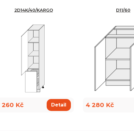
2D14K/40/KARGO
D11/60
 260 Kč
4 280 Kč
Detail