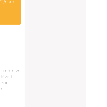
32,5 cm
ěr máte ze
dávají
ouhou
m.