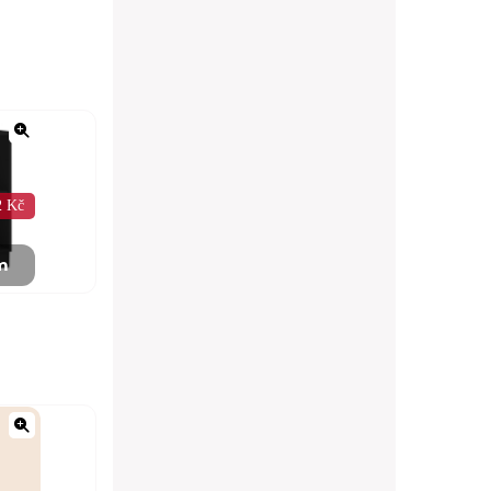
2 Kč
m