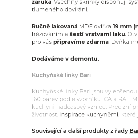
záruka
. Všechny skříňky disponují s
tlumeného dovírání.
Ručně lakovaná
MDF dvířka
19 mm (
frézováním a
šesti vrstvami laku
. Ot
pro vás
připravíme zdarma
. Dvířka 
Dodáváme v demontu.
Kuchyňské linky Bari
Kuchyňské linky Bari jsou vylepšenou
160 barev podle vzorníku ICA a RAL. 
kuchyni nadčasový vzhled. Precizní pr
životnost.
Inspirace kuchyněmi
, kter
Související a další produkty z řady
Bar