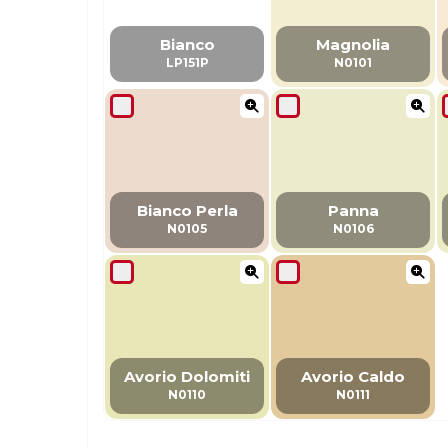
Bianco
Magnolia
LP151P
N0101
Bianco Perla
Panna
N0105
N0106
Avorio Dolomiti
Avorio Caldo
N0110
N0111