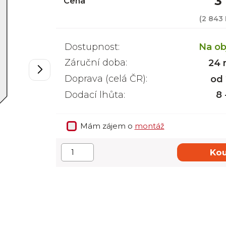
3
Cena
(
2 843
Dostupnost:
Na ob
Záruční doba:
24 
Doprava (celá ČR):
od
Dodací lhůta:
8 
Mám zájem o
montáž
Kou