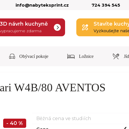
info@nabyteksprint.cz
724 394 545
3D návrh kuchyně
Stavíte kuch
vypracujeme zdarma
Vyzkoušejte naš
Obývací pokoje
Ložnice
Jí
 Bari W4B/80 AVENTOS
Běžná cena ve studiích
- 40 %