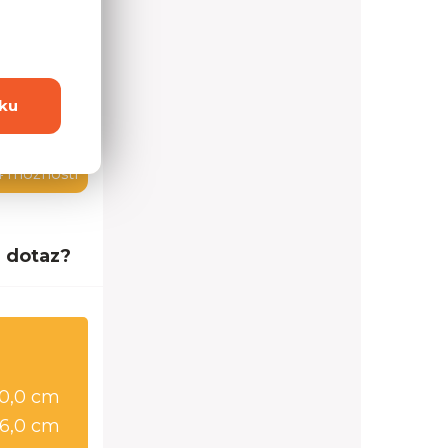
ku
4 možností
 dotaz?
0,0 cm
6,0 cm