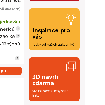
 270 Kč
 Kč
bez DPH)
jednávku
měsíců
Inspirace pro
vás
 290 Kč
- 12 týdnů
fotky od našich zákazníků
pit
3D návrh
zdarma
vizualizace kuchyňské
linky