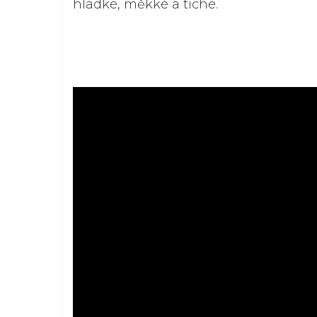
hladké, měkké a tiché.