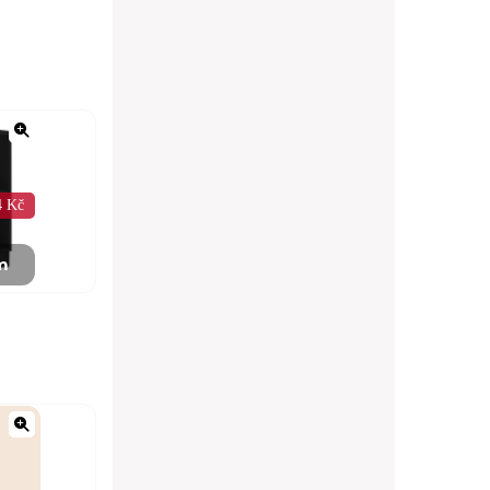
4 Kč
m