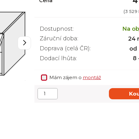
4
Cena
(
3 529
Dostupnost:
Na ob
Záruční doba:
24 
Doprava (celá ČR):
od
Dodací lhůta:
8 
Mám zájem o
montáž
Kou