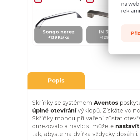
na webu
reklamn
Songo nerez
IN 3 - kov
Při
+139 Kč/ks
+129 Kč/Ks
Popis
Skříňky se systémem
Aventos
poskyt
úplné otevírání
výklopů. Získáte volno
Skříňky mohou při vaření zůstat otevře
omezovalo a navíc si můžete
nastavi
tak, abyste na dvířka vždycky dosáhli. 