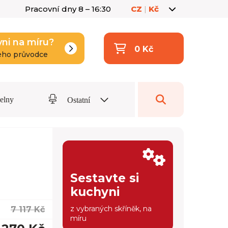
Pracovní dny 8 – 16:30
CZ
|
Kč
yni na míru?
0 Kč
eho průvodce
delny
Ostatní
Sestavte si
kuchyni
z vybraných skříněk, na
7 117 Kč
míru