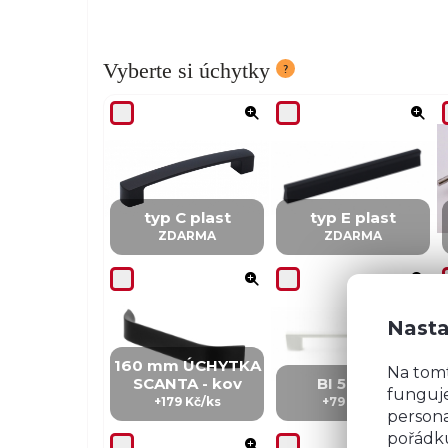
Vyberte si úchytky
typ C plast
typ E plast
ZDARMA
ZDARMA
Nasta
160 mm ÚCHYTKA
Na tom
SCANTA - kov
BI 5 - kov
funguje
+179 Kč/ks
+79 Kč/ks
persona
pořádku