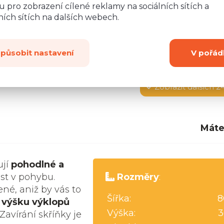
 pro zobrazení cílené reklamy na sociálních sítích a
ích sítích na dalších webech.
způsobit nastavení
V pořád
Zobrazit
dalších 2
Máte
ují
pohodlné a
st v pohybu.
Rozměry
:
né, aniž by vás to
Šířka:
8
t výšku výklopů
Výška:
3
Zavírání skříňky je