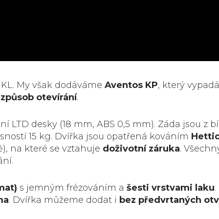
s KL. My však dodáváme
Aventos KP
, který vypad
způsob otevírání
.
tní LTD desky (18 mm, ABS 0,5 mm). Záda jsou z b
nosností 15 kg. Dvířka jsou opatřená kováním
Hetti
), na které se vztahuje
doživotní záruka
. Všechn
ní.
mat)
s jemným frézováním a
šesti vrstvami laku
.
ma
. Dvířka můžeme dodat i
bez předvrtaných ot