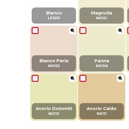
Bianco
Magnolia
LP151P
N0101
Bianco Perla
Panna
N0105
N0106
Avorio Dolomiti
Avorio Caldo
N0110
N0111