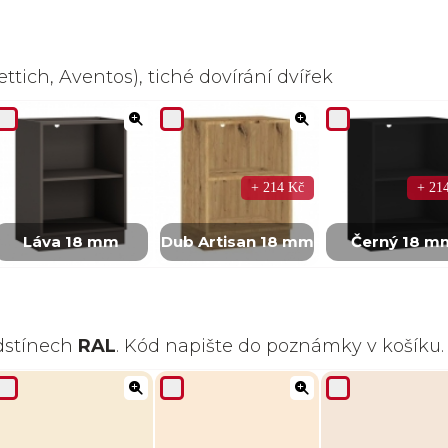
ttich, Aventos), tiché dovírání dvířek
+ 214 Kč
+ 21
Láva 18 mm
Dub Artisan 18 mm
Černý 18 m
odstínech
RAL
. Kód napište do poznámky v košíku.