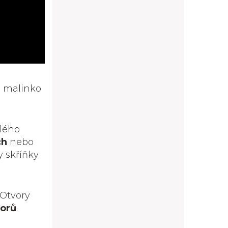
á malinko
ílého
ch
nebo
y skříňky
 Otvory
vorů
.