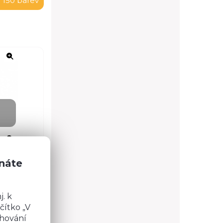
 150 barev
znáte
. k
čítko „V
chování