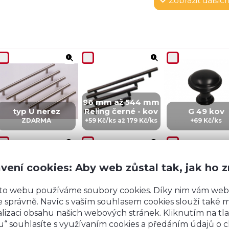
Zobrazit
dalších
96 mm až 544 mm
typ U nerez
Reling černé - kov
G 49 kov
ZDARMA
+59 Kč/ks až 179 Kč/ks
+69 Kč/ks
vení cookies: Aby web zůstal tak, jak ho 
to webu používáme soubory cookies. Díky nim vám web
CZ 5 - kov
IN 5 - kov
ZI5 - KOV
 správně. Navíc s vaším souhlasem cookies slouží také mj
+99 Kč/ks
+99 Kč/Ks
+149 Kč/ks
lizaci obsahu našich webových stránek. Kliknutím na tla
“ souhlasíte s využívaním cookies a předáním údajů o 