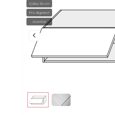
Výška 36 cm
Pro digestoř
Aventos