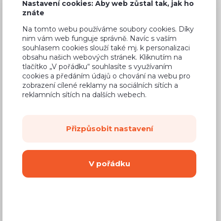
Nastavení cookies: Aby web zůstal tak, jak ho
znáte
Na tomto webu používáme soubory cookies. Díky
nim vám web funguje správně. Navíc s vaším
Běžná cena ve studiích
3 817 Kč
souhlasem cookies slouží také mj. k personalizaci
obsahu našich webových stránek. Kliknutím na
2 290 Kč
Cena
tlačítko „V pořádku“ souhlasíte s využívaním
cookies a předáním údajů o chování na webu pro
(
1 893 Kč
bez DPH)
zobrazení cílené reklamy na sociálních sítích a
reklamních sítích na dalších webech.
Dostupnost:
Na objednávku
Záruční doba:
24 měsíců
Přizpůsobit nastavení
Doprava (celá ČR):
od 290 Kč
Dodací lhůta:
8 - 12 týdnů
V pořádku
Mám zájem o
montáž
Koupit