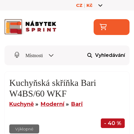
CZ
|
Kč
Vyhledávání
Místnosti
Kuchyňská skříňka Bari
W4BS/60 WKF
Kuchyně
Moderní
Bari
- 40 %
Výklopné