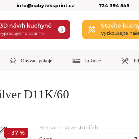
info@nabyteksprint.cz
724 394 545
3D návrh kuchyně
Stavíte kuch
vypracujeme zdarma
Vyzkoušejte naš
Obývací pokoje
Ložnice
Jí
ilver D11K/60
Běžná cena ve studiích
- 37 %