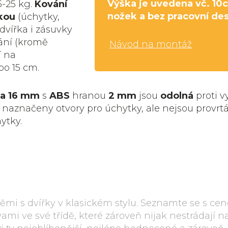
Výška je uvedena vč. 10
5-25 kg.
Kování
nožek a bez pracovní de
kou
(úchytky,
dvířka i zásuvky
ání (kromě
Návod na montáž
í na
bo 15 cm.
ka
16 mm
s
ABS
hranou
2 mm
jsou
odolná
proti 
 naznačeny otvory pro úchytky, ale nejsou provrtá
ytky.
i s dvířky v klasickém stylu. Seznamte se s ce
i ve své třídě, které zároveň nijak nestrádají na 