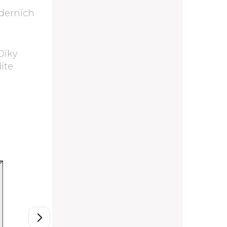
oderních
 Díky
íte
W2/30