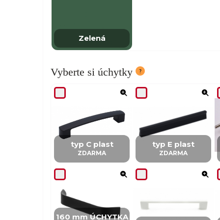
Zelená
Vyberte si úchytky
typ C plast
typ E plast
ZDARMA
ZDARMA
160 mm ÚCHYTKA