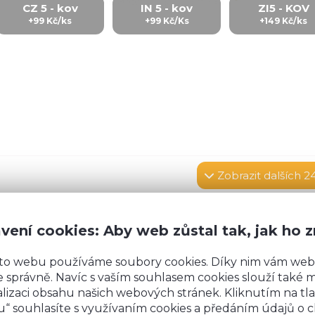
CZ 5 - kov
IN 5 - kov
ZI5 - KOV
+99 Kč/ks
+99 Kč/Ks
+149 Kč/ks
Zobrazit
dalších 2
vení cookies: Aby web zůstal tak, jak ho 
rovných podlah.
Výška kuchyně
s pracovní desko
to webu používáme soubory cookies. Díky nim vám web
nožky 15 cm)
. Sokly 10 cm na zakrytí nožek jsou so
 správně. Navíc s vaším souhlasem cookies slouží také mj
budeme vás kontaktovat kvůli výrobě soklů na mír
lizaci obsahu našich webových stránek. Kliknutím na tla
“ souhlasíte s využívaním cookies a předáním údajů o 