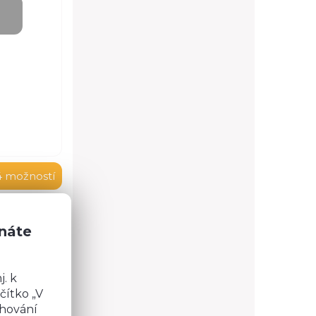
4 možností
znáte
u 3,8 cm
učástí
. k
u.
čítko „V
chování