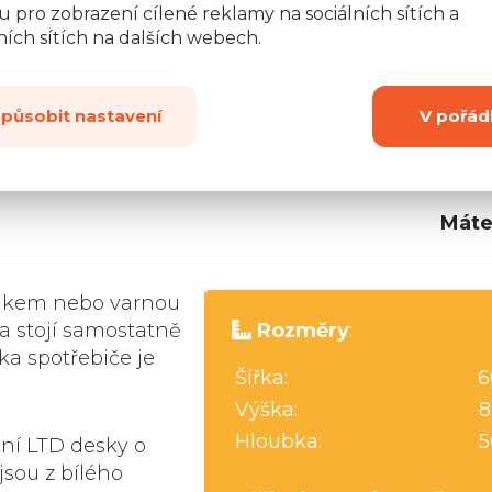
 pro zobrazení cílené reklamy na sociálních sítích a
ích sítích na dalších webech.
způsobit nastavení
V pořád
Máte
rákem nebo varnou
a stojí samostatně
Rozměry
:
ka spotřebiče je
Šířka:
6
Výška:
8
Hloubka:
5
tní LTD desky o
jsou z bílého