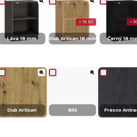
+ 96 Kč
+ 9
Láva 18 mm
Dub Artisan 18 mm
Černý 18 m
Dub Artisan
Bílá
Fresco Antra