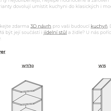
zi ty nejoblíbenější, nejlépe hodnocené a zároveň
ianty dovolují umístit kuchyni do klasických i m
skejte zdarma
3D návrh
pro vaši budoucí
kuchyň
.
 být její součástí i
jídelní stůl
a židle? U nás poříd
.
ver
W7/30
W15