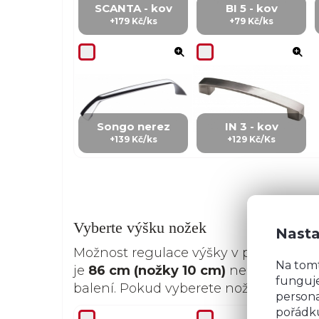
SCANTA - kov
BI 5 - kov
+179 Kč/ks
+79 Kč/ks
Songo nerez
IN 3 - kov
+139 Kč/ks
+129 Kč/Ks
Vyberte výšku nožek
Nasta
Možnost regulace výšky v případě ne
Na tom
je
86 cm (nožky 10 cm)
nebo
91 cm (
funguje
balení. Pokud vyberete nožky 15 cm, 
persona
pořádku