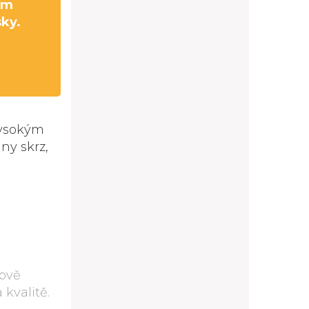
cm
sky.
vysokým
ny skrz,
nově
kvalitě.