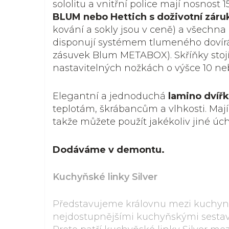
sololitu a vnitřní police mají nosnost 1
BLUM nebo Hettich s doživotní záru
kování a sokly jsou v ceně) a všechna 
disponují systémem tlumeného dovír
zásuvek Blum METABOX). Skříňky stoj
nastavitelných nožkách o výšce 10 ne
Elegantní a jednoduchá
lamino dvíř
teplotám, škrábancům a vlhkosti. Mají
takže můžete použít jakékoliv jiné úch
Dodáváme v demontu.
Kuchyňské linky Silver
Představujeme královnu mezi kuchyněm
nejdostupnějšími kuchyňskými sestavam