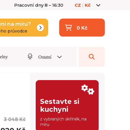
Pracovní dny 8 – 16:30
CZ
|
Kč
yni na míru?
0 Kč
eho průvodce
delny
Ostatní
Sestavte si
kuchyni
z vybraných skříněk, na
3 048 Kč
míru