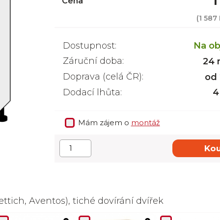
1
Cena
(
1 587
Dostupnost:
Na ob
Záruční doba:
24 
Doprava (celá ČR):
od
Dodací lhůta:
4
Mám zájem o
montáž
Kou
ttich, Aventos), tiché dovírání dvířek