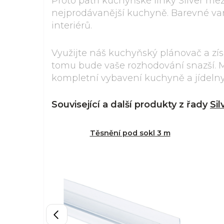
Proto patří kuchyňské linky Silver me
nejprodávanější kuchyně. Barevné var
interiérů.
Využijte náš kuchyňský plánovač a zí
tomu bude vaše rozhodování snazší. Má
kompletní vybavení kuchyně a jídelny
Související a další produkty z řady
Sil
Těsnění pod sokl 3 m