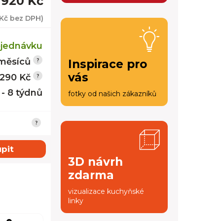
 920 Kč
 Kč
bez DPH)
jednávku
měsíců
Inspirace pro
vás
 290 Kč
 - 8 týdnů
fotky od našich zákazníků
pit
3D návrh
zdarma
vizualizace kuchyňské
linky