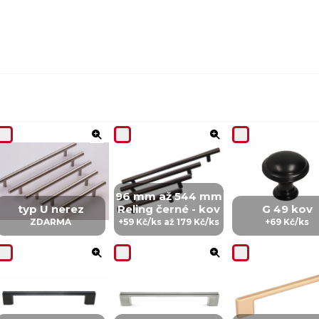
96 mm až 544 mm
typ U nerez
Reling černé - kov
G 49 kov
ZDARMA
+59 Kč/ks až 179 Kč/ks
+69 Kč/ks