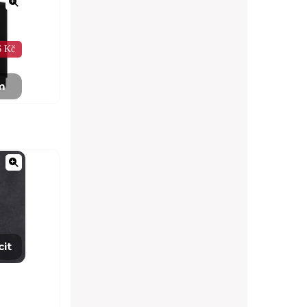
6 Kč
m
cit