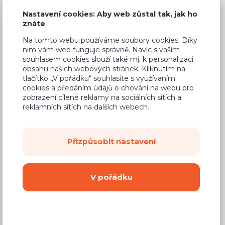
5 970 Kč
Cena
Nastavení cookies: Aby web zůstal tak, jak ho
znáte
(
4 934 Kč
bez DPH)
Na tomto webu používáme soubory cookies. Díky
nim vám web funguje správně. Navíc s vaším
Dostupnost:
Na objednávku
souhlasem cookies slouží také mj. k personalizaci
obsahu našich webových stránek. Kliknutím na
Záruční doba:
24 měsíců
tlačítko „V pořádku“ souhlasíte s využívaním
Doprava (celá ČR):
od 290 Kč
cookies a předáním údajů o chování na webu pro
zobrazení cílené reklamy na sociálních sítích a
Dodací lhůta:
4 - 8 týdnů
reklamních sítích na dalších webech.
Mám zájem o
montáž
Přizpůsobit nastavení
Koupit
V pořádku
Vyberte si barvu korpusu
Kování s doživotní zárukou
(BLUM, hettich,
Aventos), tiché dovírání dvířek