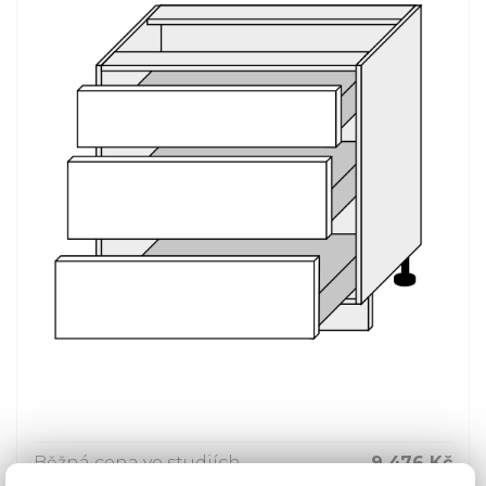
Běžná cena ve studiích
9 476 Kč