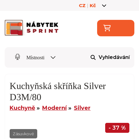
CZ
|
Kč
Vyhledávání
Místnosti
Kuchyňská skříňka Silver
D3M/80
Kuchyně
Moderní
Silver
- 37 %
Zásuvkové