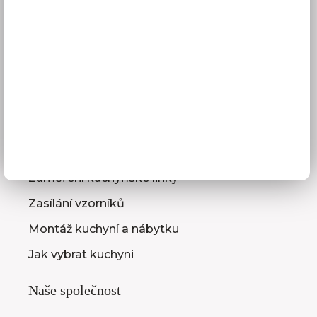
Platba
Reklamace
Obchodní podmínky
GDPR
Služby pro vás
3D návrhy kuchyní
Zaměření kuchyňské linky
Zasílání vzorníků
Montáž kuchyní a nábytku
Jak vybrat kuchyni
Naše společnost