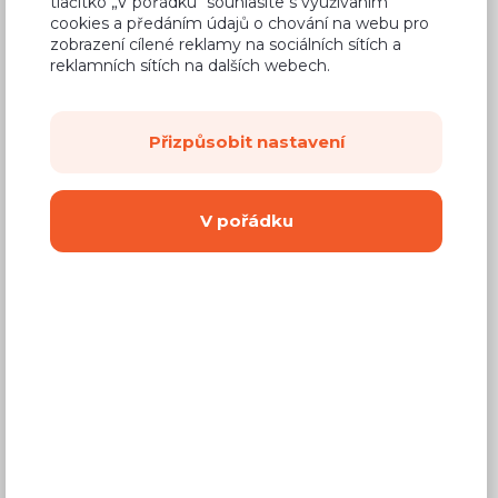
tlačítko „V pořádku“ souhlasíte s využívaním
cookies a předáním údajů o chování na webu pro
zobrazení cílené reklamy na sociálních sítích a
reklamních sítích na dalších webech.
2
další fotky
Přizpůsobit nastavení
V pořádku
10 Kč
Cena za cm
(
8 Kč
bez DPH)
Cenová bomba
Dostupnost:
Na objednávku
Záruční doba:
24 měsíců