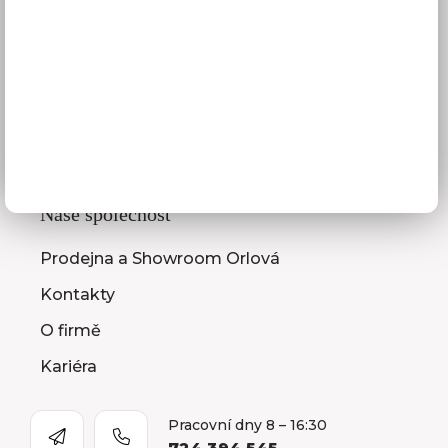
3D návrhy kuchyní
Zaměření kuchyňské linky
Zasílání vzorníků
Montáž kuchyní a nábytku
Jak vybrat kuchyni
Naše společnost
Prodejna a Showroom Orlová
Kontakty
O firmě
Kariéra
Pracovní dny 8 – 16:30