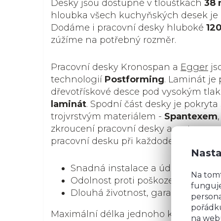
Desky jsou dostupné v tloušťkách
38
hloubka všech kuchyňských desek je
Dodáme i pracovní desky hluboké
12
zúžíme na potřebný rozměr.
Pracovní desky Kronospan a
Egger
js
technologií
Postforming
. Laminát je
dřevotřískové desce pod vysokým tla
laminát
. Spodní část desky je pokryta
trojvrstvým materiálem -
Spantexem
zkroucení pracovní desky a vrstvou
po
pracovní desku při každodenním použ
Nasta
Snadná instalace a údržba
Na tom
Odolnost proti poškození
funguje
Dlouhá životnost, garance stálost
persona
pořádku
Maximální délka jednoho kusu pracov
na webu