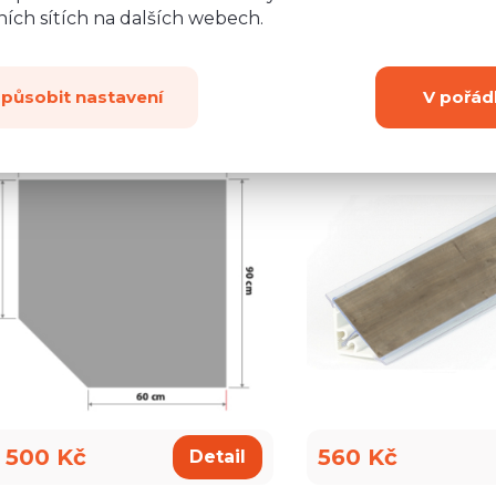
ích sítích na dalších webech.
způsobit nastavení
V pořád
Deska pro D12R
Těsnicí lišta 3
 500 Kč
560 Kč
Detail