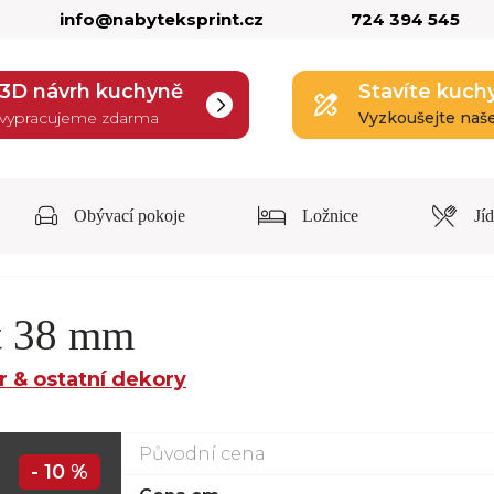
info@nabyteksprint.cz
724 394 545
3D návrh kuchyně
Stavíte kuch
vypracujeme zdarma
Vyzkoušejte naš
Obývací pokoje
Ložnice
Jí
it 38 mm
 & ostatní dekory
Původní cena
- 10 %