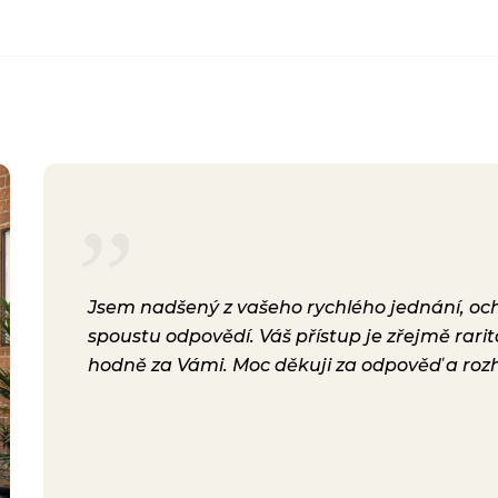
rsonál,
Jsem nadšený z vašeho rychlého jednání, ochot
lení.
spoustu odpovědí. Váš přístup je zřejmě rari
a i
hodně za Vámi. Moc děkuji za odpověď a roz
ávili