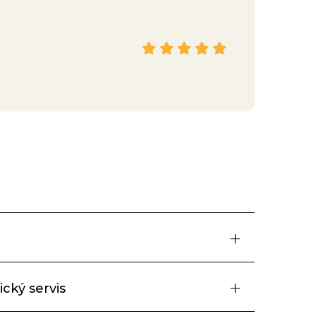
Hana
Facebook
cký servis