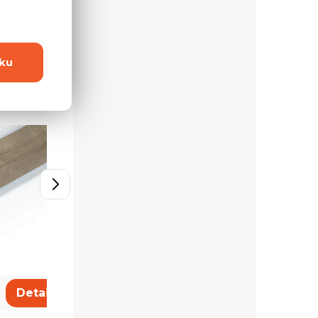
ku
,05 m
Těsnicí lišta 4,2 m
730 Kč
Detail
Detail