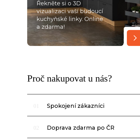
Řekněte si o 3D
vizualizaci vaší budoucí
kuchyňské linky. Online
a zdarma!
Proč nakupovat u nás?
Spokojení zákazníci
01
Doprava zdarma po ČR
02