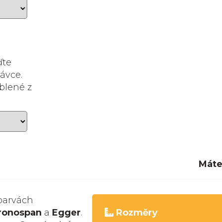
ďte
ávce.
blené z
Máte
barvách
ronospan
a
Egger
.
Rozměry
: