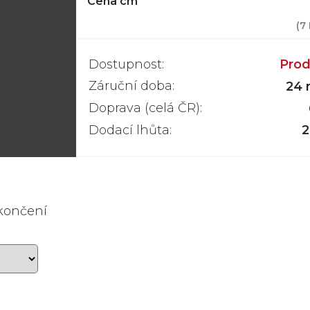
Cena cm
(
7
Dostupnost:
Prod
Záruční doba:
24 
Doprava (celá ČR):
Dodací lhůta:
2
akončení