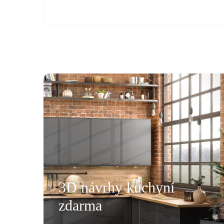
všemu deseti. Kuchyň je krásná a kvalitní. Ochotný pe
á, mi pomohla se vším a komunikovala ihned, bez prod
, které jsme postupně upravovaly, stejně tak mi poslal
rů pracovních desek a korpusů skříní. Montéři u nás str
3D návrhy kuchyní
oradili s každou překážkou, která na ně ať už ze strany
zdarma
lace, křivých zdí apod., vykoukla. Nakonec při předání