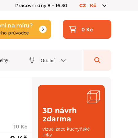
Pracovní dny 8 – 16:30
CZ
|
Kč
yni na míru?
0 Kč
eho průvodce
delny
Ostatní
3D návrh
zdarma
10 Kč
vizualizace kuchyňské
linky