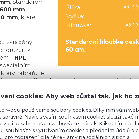
 mm
. Standardní
Šířka:
až 4
600 mm
.
Výška:
00 mm
, které
Hloubka:
až 1
Standardní hloubka desk
ou vyráběny
60 cm.
 přidružen k
kem -
HPL
 speciálním
, který zabraňuje
lyuretanového pásu
, který znemožní zatékání v
ívání.
vení cookies: Aby web zůstal tak, jak ho 
to webu používáme soubory cookies. Díky nim vám web
 správně. Navíc s vaším souhlasem cookies slouží také mj
i barvy
lizaci obsahu našich webových stránek. Kliknutím na tla
“ souhlasíte s využívaním cookies a předáním údajů o 
ní desky je 420 cm.
 pro zobrazení cílené reklamy na sociálních sítích a