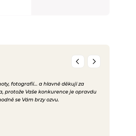
y, fotografií... a hlavně děkuji za
Už máme před
ta, protože Vaše konkurence je opravdu
konečně nast
hodně se Vám brzy ozvu.
bylo. Vaše ku