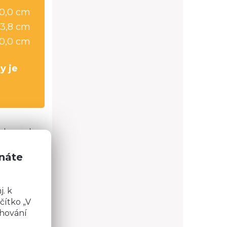
20,0 cm
3,8 cm
20,0 cm
y je
ody pod
znáte
. k
čítko „V
chování