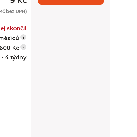
9 Kč
 Kč
bez DPH)
ej skončil
měsíců
600 Kč
 - 4 týdny