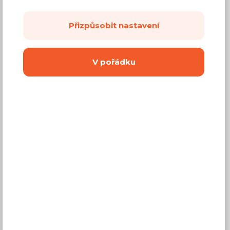
Přizpůsobit nastavení
V pořádku
3 370 Kč
Cena
(
2 785 Kč
bez DPH)
Dostupnost:
Na objednávku
Záruční doba:
24 měsíců
Doprava (celá ČR):
od 290 Kč
Dodací lhůta:
2 - 4 týdny
Mám zájem o
montáž
Koupit