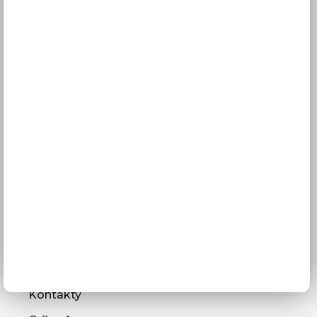
Obchodní podmínky
GDPR
Služby pro vás
3D návrhy kuchyní
Zaměření kuchyňské linky
Zasílání vzorníků
Montáž kuchyní a nábytku
Jak vybrat kuchyni
Naše společnost
Prodejna a Showroom Orlová
Kontakty