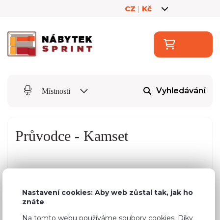
CZ
|
Kč
Vyhledávání
Místnosti
Průvodce - Kamset
Než přejdeme k výběru skříněk, je třeba
Nastavení cookies: Aby web zůstal tak, jak ho
vybrat základní parametry vaší nové
znáte
kuchyně.
P
ojďme na to!
Na tomto webu používáme soubory cookies. Díky