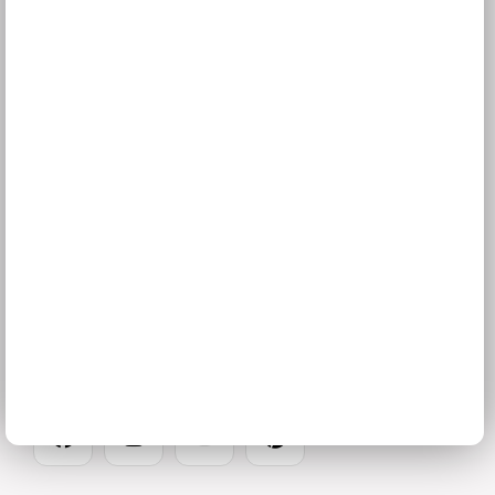
Naše společnost
Prodejna a Showroom Orlová
Kontakty
O firmě
Kariéra
Pracovní dny 8 – 16:30
724 394 545
Sledujte nás