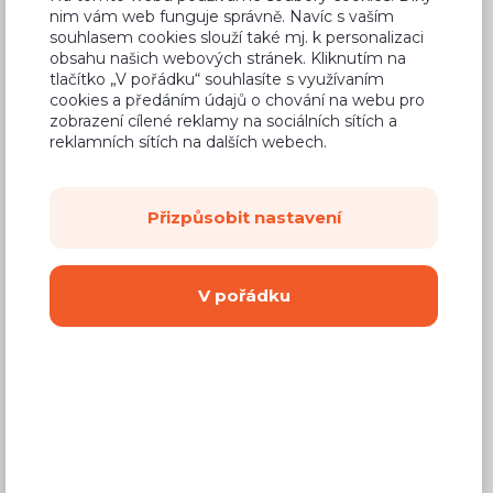
Chcete složitější kombinace?
(více
nim vám web funguje správně. Navíc s vaším
druhů úchytek pro jednu kuchyni, jiné
souhlasem cookies slouží také mj. k personalizaci
obsahu našich webových stránek. Kliknutím na
rozdělení barev, atp.) Nakupte skříňky
tlačítko „V pořádku“ souhlasíte s využívaním
jednotlivě
a u každé zvolte parametry
cookies a předáním údajů o chování na webu pro
zvlášť.
zobrazení cílené reklamy na sociálních sítích a
reklamních sítích na dalších webech.
Přizpůsobit nastavení
Průvodce se vůbec nemusíte bát.
Dříve než kuchyni objednáme, vždy
nejdříve voláme a vše s vámi
V pořádku
konzultujeme. Nestane se tak, že by
vám nakonec kuchyně nepasovala
nebo byste v nějakém kroku udělali
chybu.