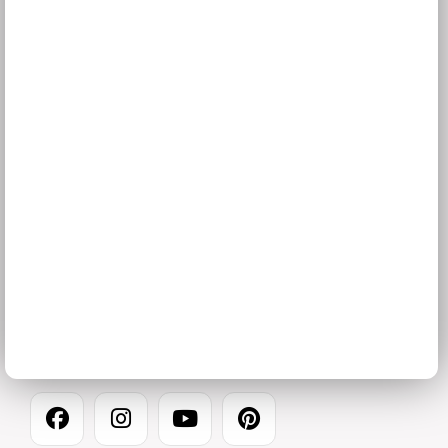
Naše společnost
Prodejna a Showroom Orlová
Kontakty
O firmě
Kariéra
Pracovní dny 8 – 16:30
724 394 545
Sledujte nás