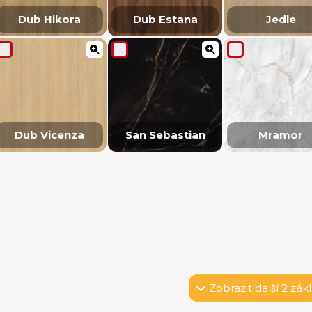
Dub Hikora
Dub Estana
Jedle
Dub Vicenza
San Sebastian
Mramor
Zobrazit
další 2 zák