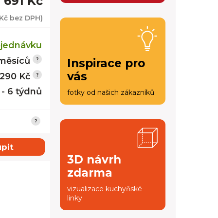
 691 Kč
 Kč
bez DPH)
jednávku
měsíců
Inspirace pro
vás
 290 Kč
 - 6 týdnů
fotky od našich zákazníků
pit
3D návrh
zdarma
vizualizace kuchyňské
linky