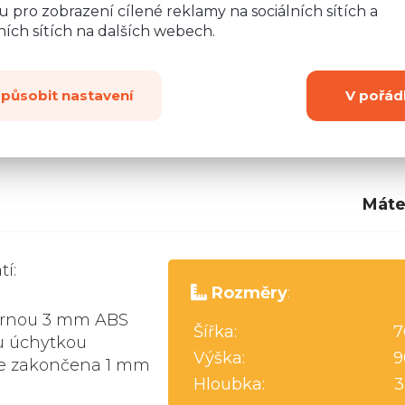
 pro zobrazení cílené reklamy na sociálních sítích a
ích sítích na dalších webech.
způsobit nastavení
V pořád
Máte
í:
Rozměry
:
černou 3 mm ABS
Šířka:
7
u úchytkou
Výška:
9
 je zakončena 1 mm
Hloubka:
3