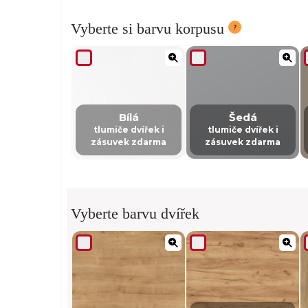
Vyberte si barvu korpusu
Bílá
Šedá
tlumiče dvířek i
tlumiče dvířek i
zásuvek zdarma
zásuvek zdarma
Vyberte barvu dvířek