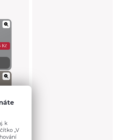
5 Kč
5 Kč
znáte
. k
čítko „V
chování