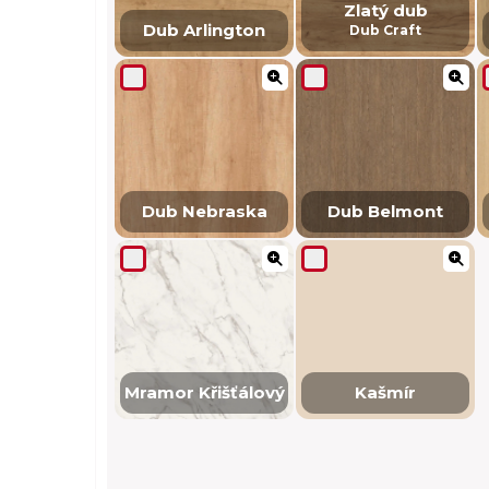
Zlatý dub
Dub Arlington
Dub Craft
Dub Nebraska
Dub Belmont
Mramor Křišťálový
Kašmír