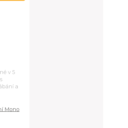
né v 5
s
ábání a
ní Mono