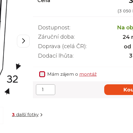
3
Cena
(
3 050
Dostupnost:
Na ob
Záruční doba:
24 
Doprava (celá ČR):
od
Dodací lhůta:
3
Mám zájem o
montáž
Kou
3
další fotky