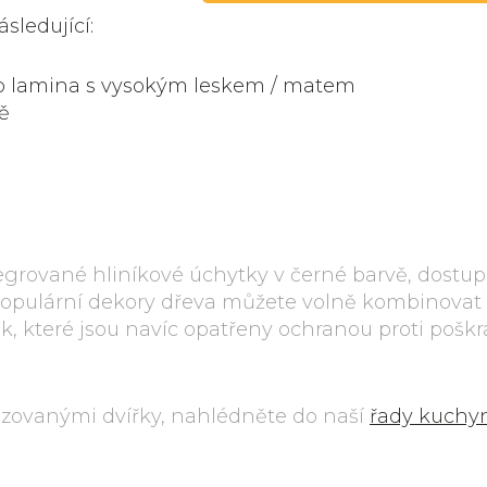
sledující:
ho lamina s vysokým leskem / matem
vě
grované hliníkové úchytky v černé barvě, dostup
 Populární dekory dřeva můžete volně kombinovat 
, které jsou navíc opatřeny ochranou proti poškr
ézovanými dvířky, nahlédněte do naší
řady kuchy