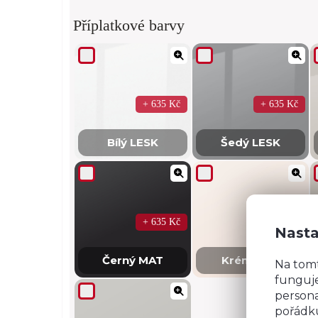
Příplatkové barvy
+ 635 Kč
+ 635 Kč
Bílý LESK
Šedý LESK
+ 635 Kč
+ 635 Kč
Nasta
Černý MAT
Krém MAT
Na tom
funguje
persona
pořádku