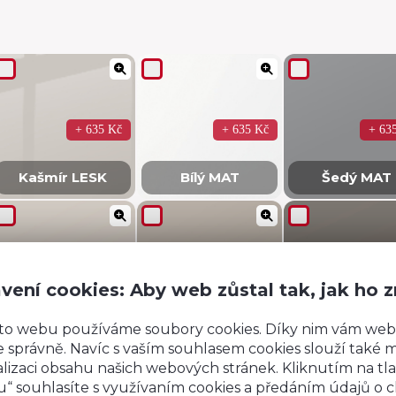
+ 635 Kč
+ 635 Kč
+ 63
Kašmír LESK
Bílý MAT
Šedý MAT
+ 635 Kč
+ 635 Kč
+ 63
vení cookies: Aby web zůstal tak, jak ho 
Kašmír MAT
Skála MAT
Bazalt MAT
to webu používáme soubory cookies. Díky nim vám web
 správně. Navíc s vaším souhlasem cookies slouží také mj
lizaci obsahu našich webových stránek. Kliknutím na tla
“ souhlasíte s využívaním cookies a předáním údajů o 