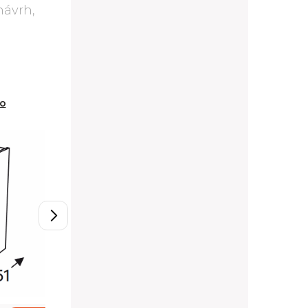
ávrh,
o
D30.1