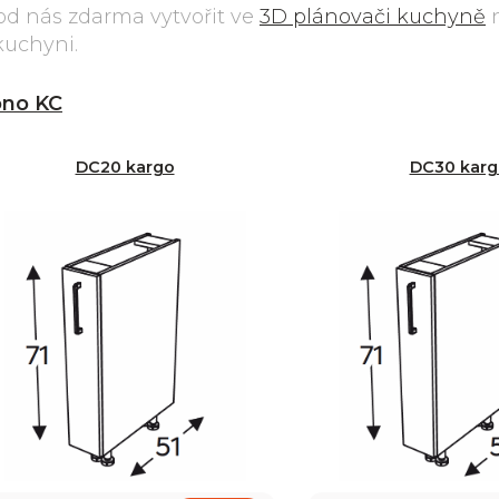
od nás zdarma vytvořit ve
3D plánovači kuchyně
n
kuchyni.
no KC
DC20 kargo
DC30 karg