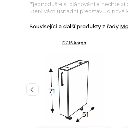
Zjednodušte si plánování a nechte si 
který vám usnadní představu o nové 
Související a další produkty z řady
Mo
DC15 kargo