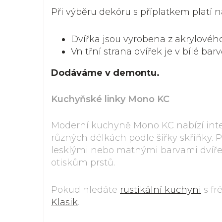
Při výběru dekóru s příplatkem platí ná
Dvířka jsou vyrobena z akrylové
Vnitřní strana dvířek je v bílé bar
Dodáváme v demontu.
Kuchyňské linky Mono KC
Moderní kuchyně Mono KC nabízí inte
různých délkách podle šířky skříňky.
lesklými nebo matnými barvami dvířek
otiskům prstů.
Pokud hledáte
rustikální kuchyni
s fr
Klasik
.