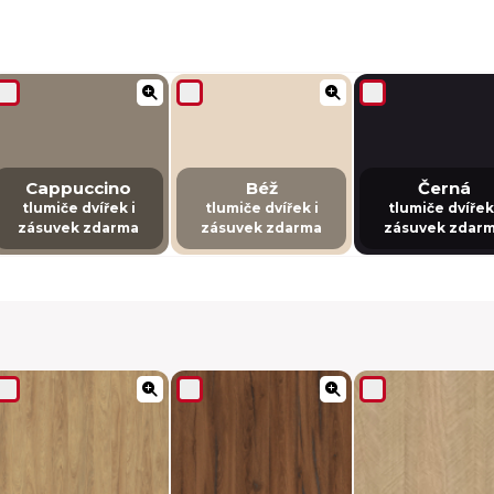
Cappuccino
Béž
Černá
tlumiče dvířek i
tlumiče dvířek i
tlumiče dvířek
zásuvek zdarma
zásuvek zdarma
zásuvek zdar