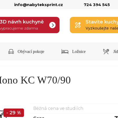
info@nabyteksprint.cz
724 394 545
3D návrh kuchyně
Stavíte kuch
vypracujeme zdarma
Vyzkoušejte naš
Obývací pokoje
Ložnice
Jí
 Mono KC W70/90
Běžná cena ve studiích
- 29 %