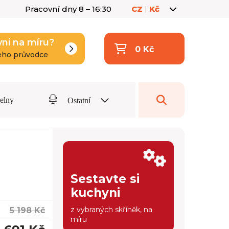
Pracovní dny 8 – 16:30
CZ
|
Kč
yni na míru?
0 Kč
eho průvodce
delny
Ostatní
Sestavte si
kuchyni
z vybraných skříněk, na
5 198 Kč
míru