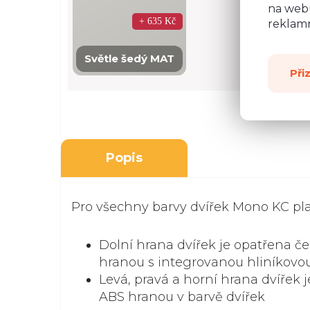
na webu
+ 635 Kč
reklamn
Světle šedý MAT
Při
Popis
Pro všechny barvy dvířek Mono KC plat
Dolní hrana dvířek je opatřena 
hranou s integrovanou hliníkovo
Levá, pravá a horní hrana dvířek
ABS hranou v barvě dvířek