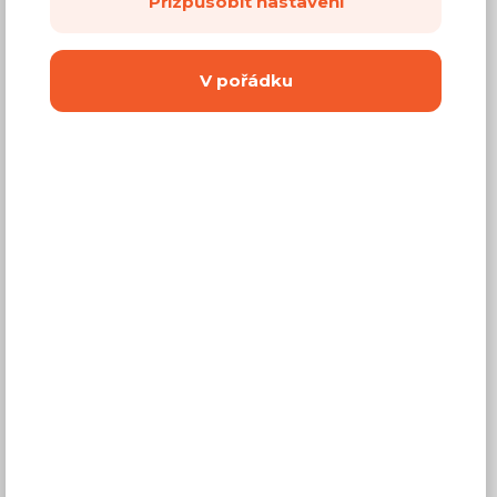
Přizpůsobit nastavení
10 370 Kč
Cena
V pořádku
(
8 570 Kč
bez DPH)
Dostupnost:
Prodej skončil
Záruční doba:
24 měsíců
Doprava (celá ČR):
od 290 Kč
Dodací lhůta:
2 - 4 týdny
Máte dotaz?
Popis