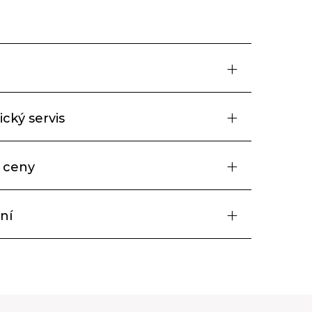
cký servis
 ceny
ní