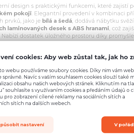
í design s praktickými funkcemi, které zajistí p
kém pokoji
. Elegantní provedení v kombinaci př
 prvků, jako je
bílá a šedá
, dodává nábytku svěží 
ních laminovaných desek s ABS hranami
, což zaji
. Nabízí dostatek úložného prostoru díky promyšl
, které jsou ideální pro ukládání oblečení, knih i
 chlapce i dívky, a jeho nadčasový design skvěle 
vení cookies: Aby web zůstal tak, jak ho 
to webu používáme soubory cookies. Díky nim vám web
ex
 správně. Navíc s vaším souhlasem cookies slouží také mj
lizaci obsahu našich webových stránek. Kliknutím na tla
“ souhlasíte s využívaním cookies a předáním údajů o 
Rohová šatní skříň Inex 02
Rohová šatní skří
 pro zobrazení cílené reklamy na sociálních sítích a
ích sítích na dalších webech.
způsobit nastavení
V pořád