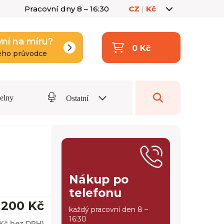
Pracovní dny 8 – 16:30
CZ
|
Kč
yni na míru?
0 Kč
eho průvodce
delny
Ostatní
Nákup po
telefonu
 200 Kč
každý pracovní den 8 –
16:30
 Kč
bez DPH)