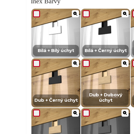
Inex Barvy
Bílá + Bílý úchyt
Bílá + Černý úchyt
Dub + Dubový
Dub + Černý úchyt
úchyt