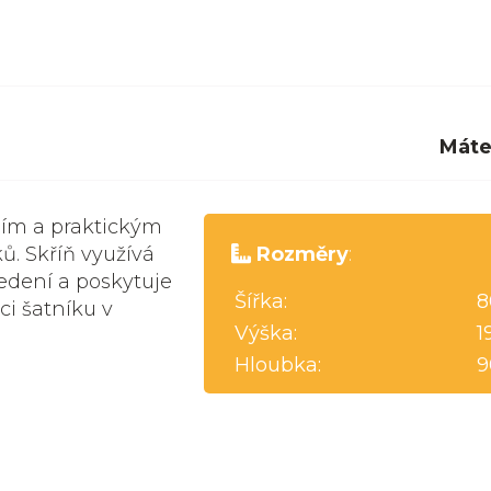
Máte
ím a praktickým
ů. Skříň využívá
Rozměry
:
edení a poskytuje
Šířka:
8
ci šatníku v
Výška:
1
Hloubka:
9