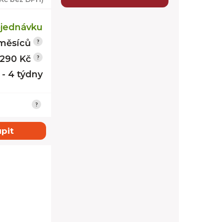
jednávku
měsíců
 290 Kč
 - 4 týdny
pit