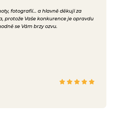
y, fotografií... a hlavně děkuji za
Už máme před
ta, protože Vaše konkurence je opravdu
konečně nast
hodně se Vám brzy ozvu.
bylo. Vaše ku
Hana
Facebook