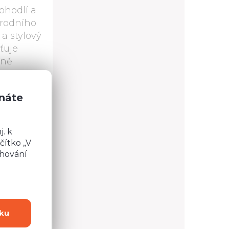
ohodlí a
írodního
a stylový
šťuje
eně
 hraček.
doplní
znáte
. k
čítko „V
chování
ň Inex 03
Skříň 120 Inex 04
ku