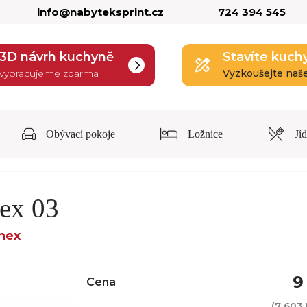
info@nabyteksprint.cz
724 394 545
3D návrh kuchyně
Stavíte kuch
vypracujeme zdarma
Vyzkoušejte naš
Obývací pokoje
Ložnice
Jí
nex 03
Inex
9
Cena
(
7 603