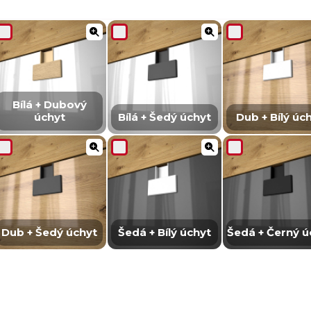
Bílá + Dubový
úchyt
Bílá + Šedý úchyt
Dub + Bílý úc
Dub + Šedý úchyt
Šedá + Bílý úchyt
Šedá + Černý ú