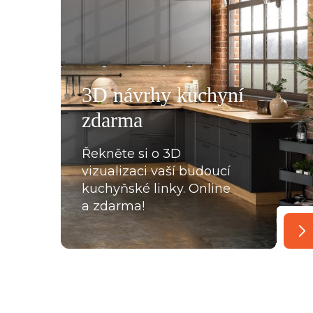
všemu deseti. Kuchyň je krásná a kvalitní. Ochotný pe
á, mi pomohla se vším a komunikovala ihned, bez prod
, které jsme postupně upravovaly, stejně tak mi poslal
rů pracovních desek a korpusů skříní. Montéři u nás str
3D návrhy kuchyní
oradili s každou překážkou, která na ně ať už ze strany
zdarma
lace, křivých zdí apod., vykoukla. Nakonec při předání
Řekněte si o 3D
vizualizaci vaší budoucí
kuchyňské linky. Online
a zdarma!