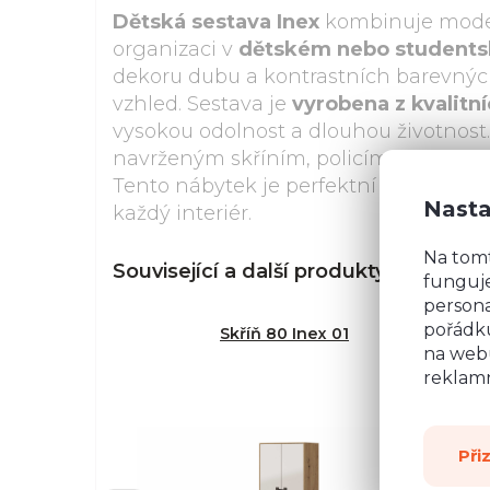
Dětská sestava Inex
kombinuje modern
organizaci v
dětském nebo students
dekoru dubu a kontrastních barevných
vzhled. Sestava je
vyrobena z kvalit
vysokou odolnost a dlouhou životnost
navrženým skříním, policím a zásuvkám
Tento nábytek je perfektní volbou pro
Nasta
každý interiér.
Na tom
Související a další produkty z řady
In
funguje
persona
pořádku
Skříň 80 Inex 01
na webu
reklamn
Při