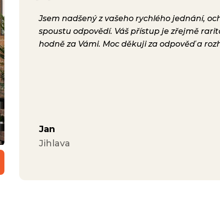
rsonál,
Jsem nadšený z vašeho rychlého jednání, ochot
lení.
spoustu odpovědí. Váš přístup je zřejmě rari
a i
hodně za Vámi. Moc děkuji za odpověď a roz
ávili
Jan
Jihlava