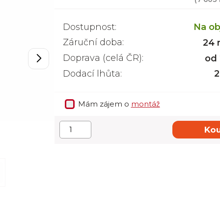
Dostupnost:
Na ob
Záruční doba:
24 
Doprava (celá ČR):
od
Dodací lhůta:
2
Mám zájem o
montáž
Kou