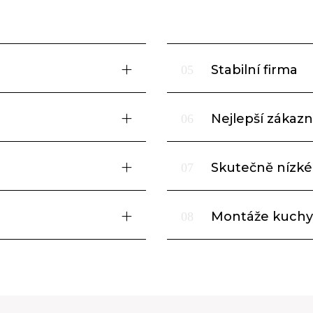
Stabilní firma
05
Nejlepší zákazni
06
Skutečně nízké
07
Montáže kuchy
08