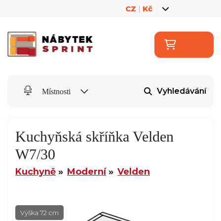
CZ
|
Kč
Vyhledávání
Místnosti
Kuchyňská skříňka Velden
W7/30
Kuchyně
Moderní
Velden
Výška 72 cm