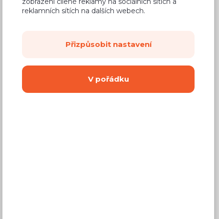
zobrazení cílené reklamy na sociálních sítích a
reklamních sítích na dalších webech.
750 Kč
Přizpůsobit nastavení
Cena
(
620 Kč
bez DPH)
V pořádku
Dostupnost:
Prodej skončil
Záruční doba:
24 měsíců
Doprava (celá ČR):
od 290 Kč
Dodací lhůta:
4 - 8 týdnů
Vyberte si barvu korpusu
Kování s doživotní zárukou
(BLUM, hettich,
Aventos), tiché dovírání dvířek