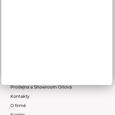
GDPR
Služby pro vás
3D návrhy kuchyní
Zaměření kuchyňské linky
Zasílání vzorníků
Montáž kuchyní a nábytku
Jak vybrat kuchyni
Naše společnost
Prodejna a Showroom Orlová
Kontakty
O firmě
Kariéra