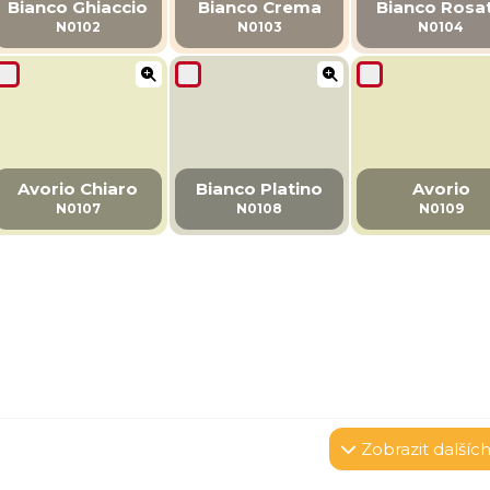
Bianco Ghiaccio
Bianco Crema
Bianco Rosa
N0102
N0103
N0104
Avorio Chiaro
Bianco Platino
Avorio
N0107
N0108
N0109
Zobrazit
dalších