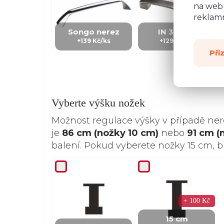
na webu
reklamn
Songo nerez
IN 3 - kov
+139 Kč/ks
+129 Kč/Ks
Při
Vyberte výšku nožek
Možnost regulace výšky v případě ne
je
86 cm (nožky 10 cm)
nebo
91 cm (
balení. Pokud vyberete nožky 15 cm, 
+ 100 Kč
15 cm