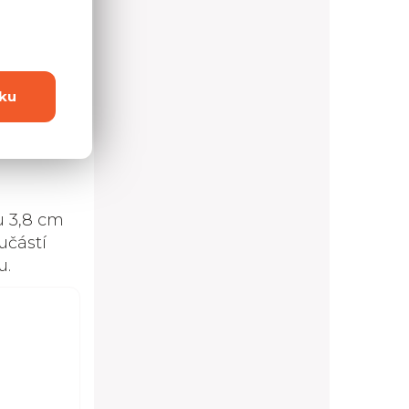
ku
4 možností
u 3,8 cm
učástí
u.