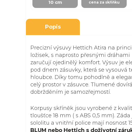
10 cm
cena za skříňku
Popis
Precizní výsuvy Hettich Atira na princ
ložisek, s naprosto přesnými dráhami
zaručují ojedinělý komfort. Výsuv je e
pod dnem zásuvky, která se vysouvá t
hloubce. Díky tomu pohodlně a elega
celý prostor v zásuvce. Tlumené dovír
dobržděním je samozřejmostí.
Korpusy skříněk jsou vyrobené z kvali
tloušťce 18 mm ( s ABS 0,5 mm). Záda 
sololitu a vnitřní police mají nosnost 1
BLUM nebo Hettich s doživotní záru