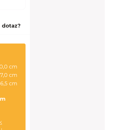
 dotaz?
0,0 cm
7,0 cm
56,5 cm
cm
k
u