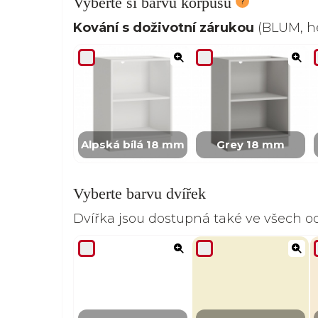
Vyberte si barvu korpusu
Kování s doživotní zárukou
(BLUM, he
Alpská bílá 18 mm
Grey 18 mm
Vyberte barvu dvířek
Dvířka jsou dostupná také ve všech 