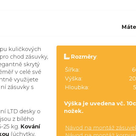
Máte
ipu kuličkových
 pro chod zásuvky,
Rozměry
:
legantně skrytý
Šířka:
6
éměř v celé své
Výška:
20
ntně využijete
ání zásuvky s
Hloubka:
Výška je uvedena vč. 10
nožek.
tní LTD desky o
jsou z bílého
5-25 kg.
Kování
Návod na montáž zásuve
kou
(úchytky,
Návod na montáž korpus