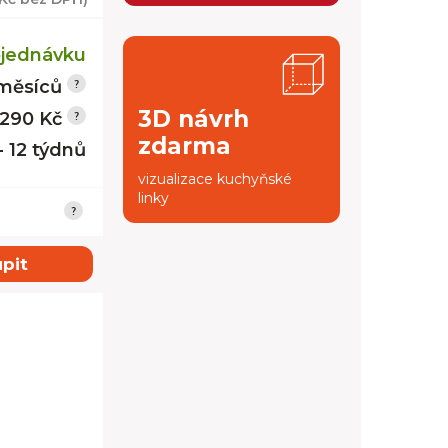
jednávku
měsíců
3D návrh
 290 Kč
zdarma
- 12 týdnů
vizualizace kuchyňské
linky
pit