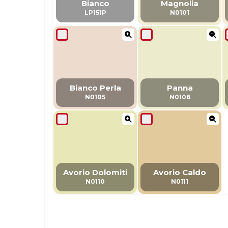
Bianco
Magnolia
LP151P
N0101
Bianco Perla
Panna
N0105
N0106
Avorio Dolomiti
Avorio Caldo
N0110
N0111