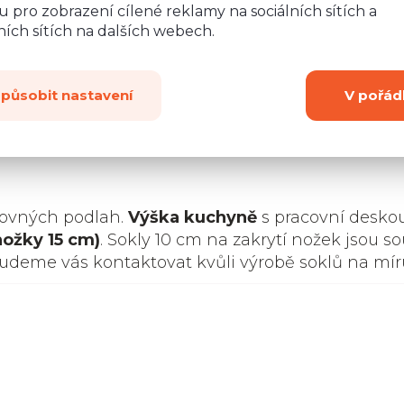
 pro zobrazení cílené reklamy na sociálních sítích a
ích sítích na dalších webech.
způsobit nastavení
V pořád
Zobrazit
dalších 2
rovných podlah.
Výška kuchyně
s pracovní desko
nožky 15 cm)
. Sokly 10 cm na zakrytí nožek jsou so
budeme vás kontaktovat kvůli výrobě soklů na mír