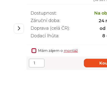
Dostupnost:
Na ob
Záruční doba:
24 
Doprava (celá ČR):
od
Dodací lhůta:
8 
Mám zájem o
montáž
Kou