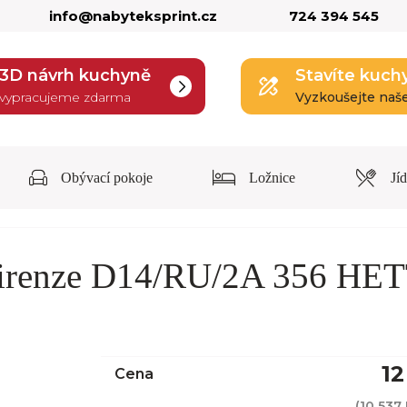
info@nabyteksprint.cz
724 394 545
3D návrh kuchyně
Stavíte kuch
vypracujeme zdarma
Vyzkoušejte naš
Obývací pokoje
Ložnice
Jí
Firenze D14/RU/2A 356 HE
12
Cena
(
10 537