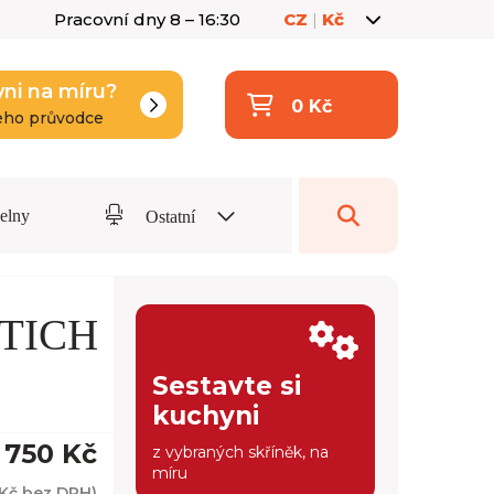
Pracovní dny 8 – 16:30
CZ
|
Kč
yni na míru?
0 Kč
eho průvodce
delny
Ostatní
TTICH
Sestavte si
kuchyni
 750 Kč
z vybraných skříněk, na
míru
 Kč
bez DPH)