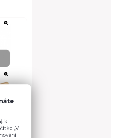
znáte
. k
čítko „V
chování