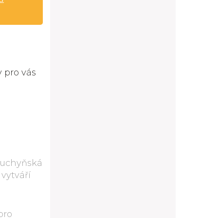
 pro vás
 kuchyňská
vytváří
pro