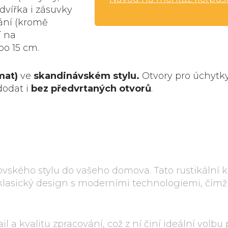
dvířka i zásuvky
ání (kromě
í na
bo 15 cm.
mat)
ve
skandinávském stylu.
Otvory pro úchytky
dodat i
bez předvrtaných otvorů
.
ovského stylu do vašeho domova. Tato rustikální
klasický design s moderními technologiemi, čímž 
 a kvalitu zpracování, což z ní činí ideální volbu 