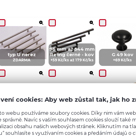
96 mm až 544 mm
typ U nerez
Reling černé - kov
G 49 kov
ZDARMA
+59 Kč/ks až 179 Kč/ks
+69 Kč/ks
vení cookies: Aby web zůstal tak, jak ho 
CZ 5 - kov
IN 5 - kov
ZI5 - KOV
+99 Kč/ks
+99 Kč/Ks
+149 Kč/ks
to webu používáme soubory cookies. Díky nim vám web
 správně. Navíc s vaším souhlasem cookies slouží také mj
lizaci obsahu našich webových stránek. Kliknutím na tla
“ souhlasíte s využívaním cookies a předáním údajů o 