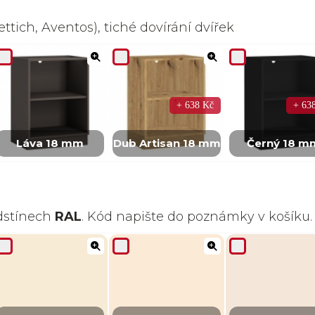
ttich, Aventos), tiché dovírání dvířek
+ 638 Kč
+ 63
Láva 18 mm
Dub Artisan 18 mm
Černý 18 m
odstínech
RAL
. Kód napište do poznámky v košíku.