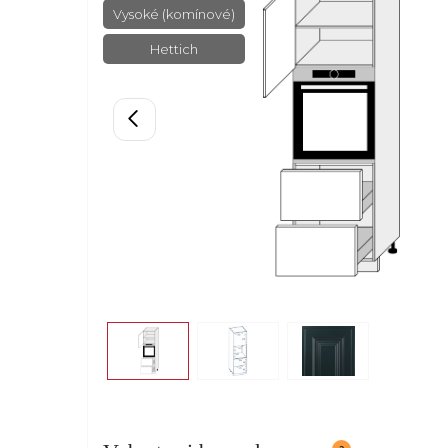
Vysoké (komínové)
Hettich