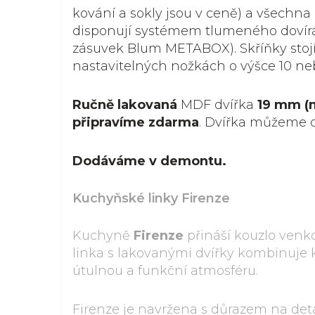
kování a sokly jsou v ceně) a všechna 
disponují systémem tlumeného dovír
zásuvek Blum METABOX). Skříňky stoj
nastavitelných nožkách o výšce 10 ne
Ručně lakovaná
MDF dvířka
19 mm (
připravíme zdarma
. Dvířka můžeme 
Dodáváme v demontu.
Kuchyňské linky Firenze
Kuchyně
Firenze
přináší kouzlo venk
linka s lakovanými dvířky kombinuje 
útulnou a funkční atmosféru.
Firenze je navržena s důrazem na detail