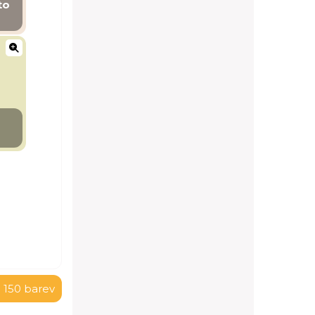
to
 150 barev