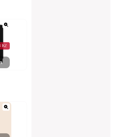
8 Kč
m