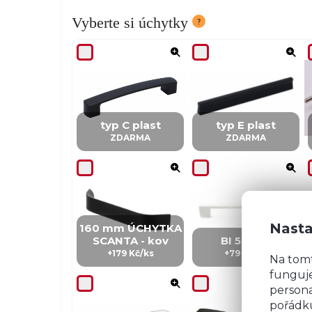
Vyberte si úchytky
typ C plast
typ E plast
ZDARMA
ZDARMA
Nasta
160 mm ÚCHYTKA
SCANTA - kov
BI 5 - kov
+179 Kč/ks
+79 Kč/ks
Na tom
funguje
persona
pořádku