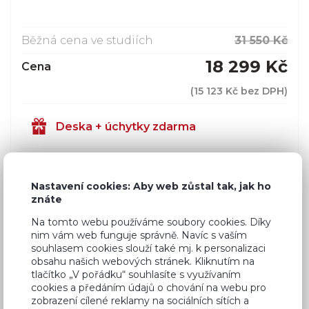
Běžná cena ve studiích
31 550 Kč
18 299 Kč
Cena
(
15 123 Kč
bez DPH)
Deska + úchytky zdarma
Dostupnost:
Prodej skončil
Nastavení cookies: Aby web zůstal tak, jak ho
Záruční doba:
24 měsíců
znáte
Doprava (celá ČR):
ZDARMA
Na tomto webu používáme soubory cookies. Díky
nim vám web funguje správně. Navíc s vaším
Dodací lhůta:
4 - 8 týdnů
souhlasem cookies slouží také mj. k personalizaci
obsahu našich webových stránek. Kliknutím na
tlačítko „V pořádku“ souhlasíte s využívaním
cookies a předáním údajů o chování na webu pro
Vyberte si pracovní desku zdarma
zobrazení cílené reklamy na sociálních sítích a