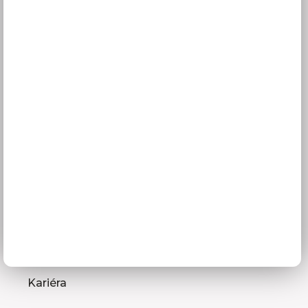
Služby pro vás
3D návrhy kuchyní
Zaměření kuchyňské linky
Zasílání vzorníků
Montáž kuchyní a nábytku
Jak vybrat kuchyni
Naše společnost
Prodejna a Showroom Orlová
Kontakty
O firmě
Kariéra