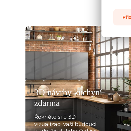
Při
všemu deseti. Kuchyň je krásná a kvalitní. Ochotný pe
á, mi pomohla se vším a komunikovala ihned, bez prod
, které jsme postupně upravovaly, stejně tak mi poslal
rů pracovních desek a korpusů skříní. Montéři u nás str
3D návrhy kuchyní
oradili s každou překážkou, která na ně ať už ze strany
zdarma
lace, křivých zdí apod., vykoukla. Nakonec při předání
Řekněte si o 3D
vizualizaci vaší budoucí