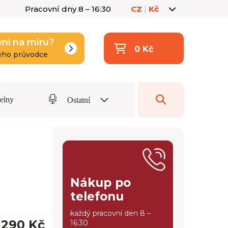
Pracovní dny 8 – 16:30
CZ
|
Kč
yni na míru?
0 Kč
eho průvodce
delny
Ostatní
Nákup po
telefonu
každý pracovní den 8 –
 290 Kč
16:30