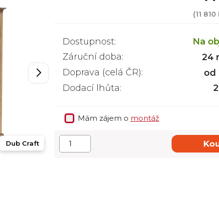
(
11 810
Dostupnost:
Na ob
Záruční doba:
24 
Doprava (celá ČR):
od
Dodací lhůta:
2
Mám zájem o
montáž
Kou
Dub Craft