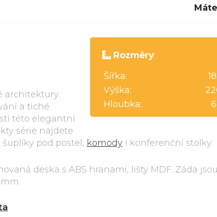
Máte
Rozměry
:
Šířka:
1
Výška:
22
architektury.
Hloubka:
6
ání a tiché
sti této elegantní
kty série najdete
y, šuplíky pod postel,
komody
i konferenční stolky.
inovaná deska s ABS hranami, lišty MDF. Záda jso
8 mm.
ta