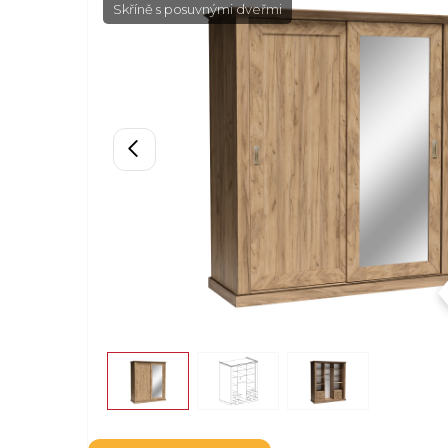
Skříně s posuvnými dveřmi