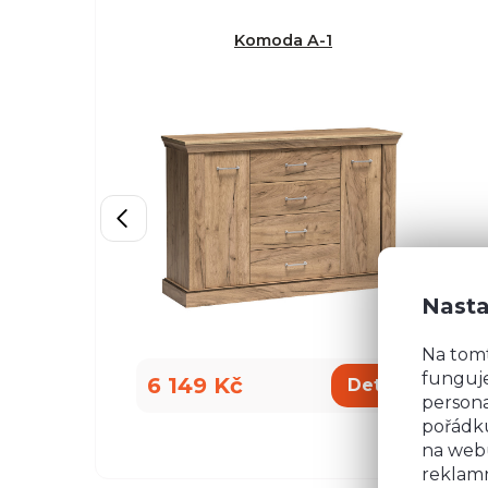
Komoda A-1
Nasta
Na tom
funguje
6 149 Kč
5
Detail
persona
pořádku
na webu
reklamn