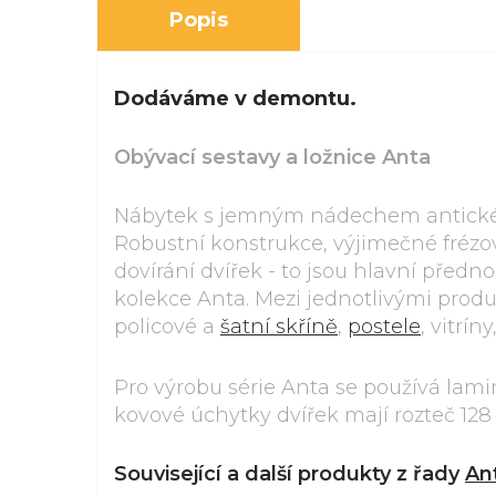
Popis
Dodáváme v demontu.
Obývací sestavy a ložnice Anta
Nábytek s jemným nádechem antické 
Robustní konstrukce, výjimečné frézov
dovírání dvířek - to jsou hlavní předno
kolekce Anta. Mezi jednotlivými produ
policové a
šatní skříně
,
postele
, vitrín
Pro výrobu série Anta se používá lam
kovové úchytky dvířek mají rozteč 12
Související a další produkty z řady
An