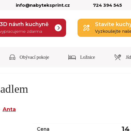
info@nabyteksprint.cz
724 394 545
3D návrh kuchyně
Stavíte kuch
vypracujeme zdarma
Vyzkoušejte naš
Obývací pokoje
Ložnice
Jí
cadlem
Anta
14
Cena