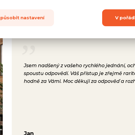
způsobit nastavení
V pořád
rsonál,
Jsem nadšený z vašeho rychlého jednání, ochot
lení.
spoustu odpovědí. Váš přístup je zřejmě rari
a i
hodně za Vámi. Moc děkuji za odpověď a roz
ávili
Jan