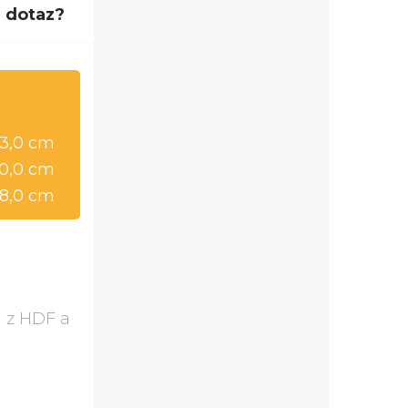
 dotaz?
83,0 cm
0,0 cm
8,0 cm
u z HDF a