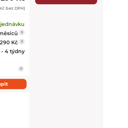
 Kč
bez DPH)
jednávku
měsíců
 290 Kč
 - 4 týdny
pit