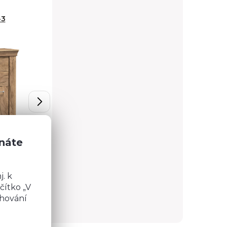
-3
RTV stolek A-4
znáte
. k
3 450 Kč
Detail
Detail
čítko „V
chování