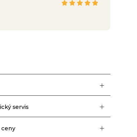
Facebook
cký servis
 ceny