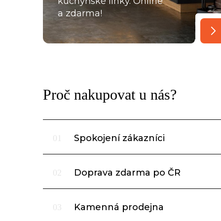
kuchyňské linky. Online
a zdarma!
Proč nakupovat u nás?
Spokojení zákazníci
01
Doprava zdarma po ČR
02
Kamenná prodejna
03