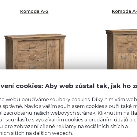
Komoda A-2
Komoda A
vení cookies: Aby web zůstal tak, jak ho 
to webu používáme soubory cookies. Díky nim vám web
 správně. Navíc s vaším souhlasem cookies slouží také mj
 840 Kč
4 920 Kč
Detail
lizaci obsahu našich webových stránek. Kliknutím na tla
“ souhlasíte s využívaním cookies a předáním údajů o 
 pro zobrazení cílené reklamy na sociálních sítích a
ích sítích na dalších webech.