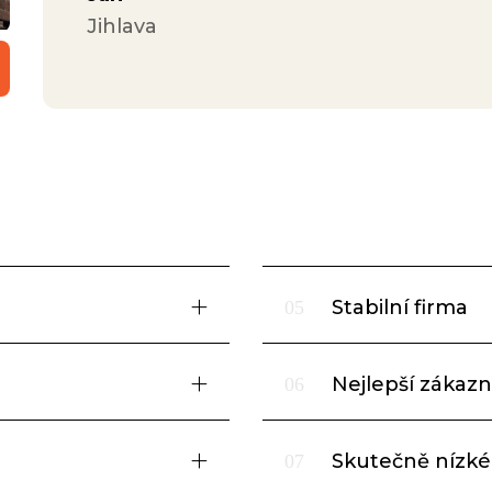
Jihlava
Stabilní firma
05
Nejlepší zákazni
06
Skutečně nízké
07