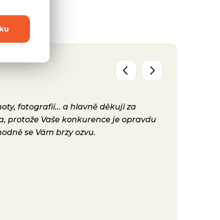
ku
y, fotografií... a hlavně děkuji za
Už máme před
ta, protože Vaše konkurence je opravdu
konečně nast
hodně se Vám brzy ozvu.
bylo. Vaše ku
Hana