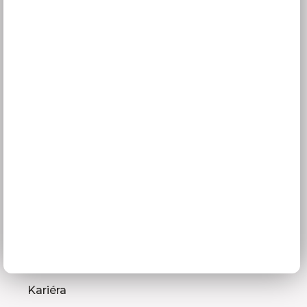
Služby pro vás
3D návrhy kuchyní
Zaměření kuchyňské linky
Zasílání vzorníků
Montáž kuchyní a nábytku
Jak vybrat kuchyni
Naše společnost
Prodejna a Showroom Orlová
Kontakty
O firmě
Kariéra