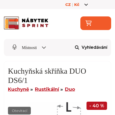
CZ
|
Kč
Vyhledávání
Místnosti
Kuchyňská skříňka DUO
DS6/1
Kuchyně
Rustikální
Duo
- 40 %
Otevírací