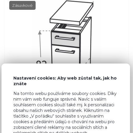
Zásuvkové
Nastavení cookies: Aby web zůstal tak, jak ho
znáte
Na tomto webu používáme soubory cookies. Díky
nim vám web funguje správně. Navíc s vaším
souhlasem cookies slouží také mj. k personalizaci
obsahu našich webových stránek. Kliknutím na
tlačítko „V pořádku“ souhlasíte s využívaním
cookies a předáním údajů o chování na webu pro
Běžná cena ve studiích
3 820 Kč
zobrazení cílené reklamy na sociálních sítích a
reklamních sítích na dalších webech.