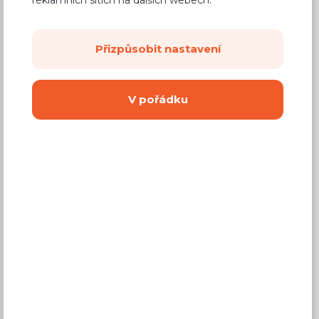
2 292 Kč
Cena
(
1 894 Kč
bez DPH)
Přizpůsobit nastavení
Dostupnost:
Prodej skončil
Záruční doba:
24 měsíců
V pořádku
Doprava (celá ČR):
od 290 Kč
Dodací lhůta:
3 - 6 týdnů
Vyberte si barvu
Dub sonoma *
Zlatý dub * +
Zebrano +
+ Láva
Láva
Světlý buk *