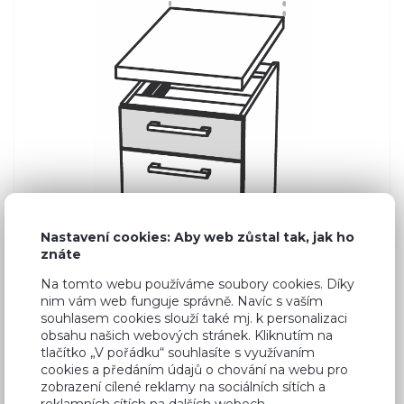
Nastavení cookies: Aby web zůstal tak, jak ho
znáte
Na tomto webu používáme soubory cookies. Díky
nim vám web funguje správně. Navíc s vaším
souhlasem cookies slouží také mj. k personalizaci
obsahu našich webových stránek. Kliknutím na
tlačítko „V pořádku“ souhlasíte s využívaním
cookies a předáním údajů o chování na webu pro
Běžná cena ve studiích
5 180 Kč
zobrazení cílené reklamy na sociálních sítích a
reklamních sítích na dalších webech.