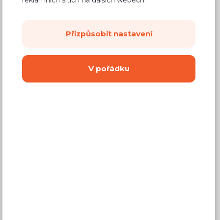
3 105 Kč
Cena
(
2 566 Kč
bez DPH)
Přizpůsobit nastavení
Dostupnost:
Prodej skončil
Záruční doba:
24 měsíců
V pořádku
Doprava (celá ČR):
od 290 Kč
Dodací lhůta:
3 - 6 týdnů
Vyberte si barvu
Dub sonoma *
Zlatý dub * +
Zebrano +
+ Láva
Láva
Světlý buk *