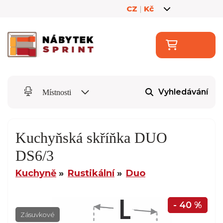
CZ
|
Kč
Vyhledávání
Místnosti
Kuchyňská skříňka DUO
DS6/3
Kuchyně
Rustikální
Duo
- 40 %
Zásuvkové