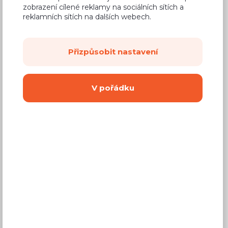
1 713 Kč
zobrazení cílené reklamy na sociálních sítích a
Cena
reklamních sítích na dalších webech.
(
1 416 Kč
bez DPH)
Přizpůsobit nastavení
Dostupnost:
Prodej skončil
Záruční doba:
24 měsíců
Doprava (celá ČR):
od 290 Kč
V pořádku
Dodací lhůta:
3 - 6 týdnů
Vyberte si barvu
Dub sonoma *
Zlatý dub * +
Zebrano +
+ Láva
Láva
Světlý buk *