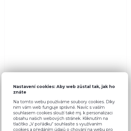
Nastavení cookies: Aby web zůstal tak, jak ho
znáte
Na tomto webu používáme soubory cookies. Díky
nim vám web funguje správně. Navíc s vaším
souhlasem cookies slouží také mj. k personalizaci
obsahu našich webových stránek. Kliknutím na
tlačítko „V pořádku“ souhlasíte s využívaním
Běžná cena ve studiích
2 860 Kč
cookies a předáním údajů o chování na webu pro