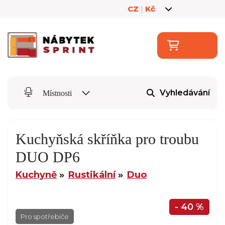
CZ
|
Kč
Vyhledávání
Místnosti
Kuchyňská skříňka pro troubu
DUO DP6
Kuchyně
Rustikální
Duo
- 40 %
Pro spotřebiče