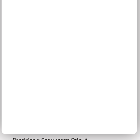
Platba
Reklamace
Obchodní podmínky
GDPR
Služby pro vás
3D návrhy kuchyní
Zaměření kuchyňské linky
Zasílání vzorníků
Montáž kuchyní a nábytku
Jak vybrat kuchyni
Naše společnost