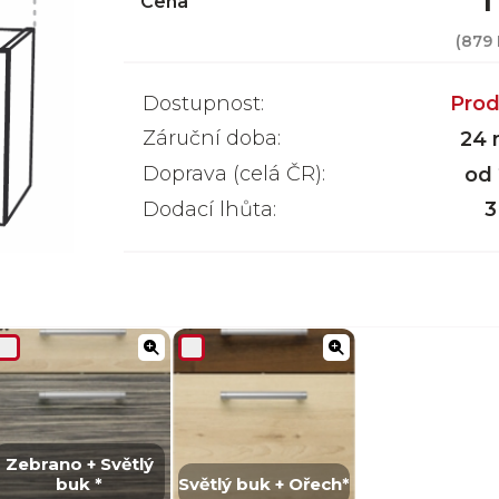
1
Cena
(
879 
Dostupnost:
Prod
Záruční doba:
24 
Doprava (celá ČR):
od
Dodací lhůta:
3
Zebrano + Světlý
buk *
Světlý buk + Ořech*