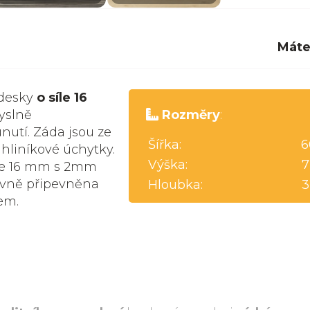
Máte
 desky
o síle 16
yslně
Rozměry
:
utí. Záda jsou ze
Šířka:
6
é hliníkové úchytky.
Výška:
7
íle 16 mm s 2mm
pevně připevněna
Hloubka:
3
em.