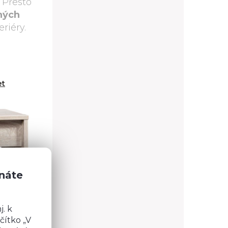
. Přesto
ných
riéry.
et
DUO DS3/1
znáte
. k
čítko „V