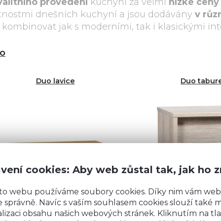
valitního provedení
kuchyní za velmi
nízké ceny
stnostmi dnešních kuchyní a jsou dodávány
v růz
jí kombinovat jak s moderními, tak i klasickými inte
o
Duo lavice
Duo tabur
vení cookies: Aby web zůstal tak, jak ho 
to webu používáme soubory cookies. Díky nim vám web
 správně. Navíc s vaším souhlasem cookies slouží také mj
lizaci obsahu našich webových stránek. Kliknutím na tla