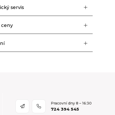
cký servis
 ceny
ní
Pracovní dny 8 – 16:30
724 394 545