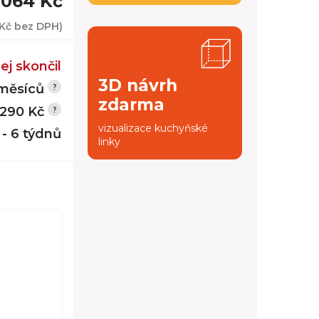
 064 Kč
Kč
bez DPH)
ej skončil
3D návrh
měsíců
zdarma
 290 Kč
vizualizace kuchyňské
 - 6 týdnů
linky