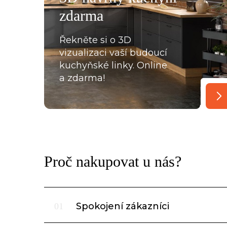
oradili s každou překážkou, která na ně ať už ze strany
zdarma
lace, křivých zdí apod., vykoukla. Nakonec při předání
Řekněte si o 3D
vizualizaci vaší budoucí
kuchyňské linky. Online
a zdarma!
Proč nakupovat u nás?
Spokojení zákazníci
01