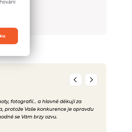
chování
1 713 Kč
Detail
Detail
ku
y, fotografií... a hlavně děkuji za
Už máme před
ta, protože Vaše konkurence je opravdu
konečně nast
hodně se Vám brzy ozvu.
bylo. Vaše ku