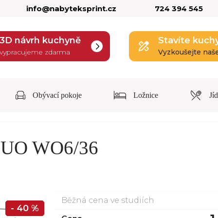
info@nabyteksprint.cz
724 394 545
3D návrh kuchyně
Stavíte kuch
vypracujeme zdarma
Vyzkoušejte naš
Obývací pokoje
Ložnice
Jí
 DUO WO6/36
Běžná cena ve studiích
- 40 %