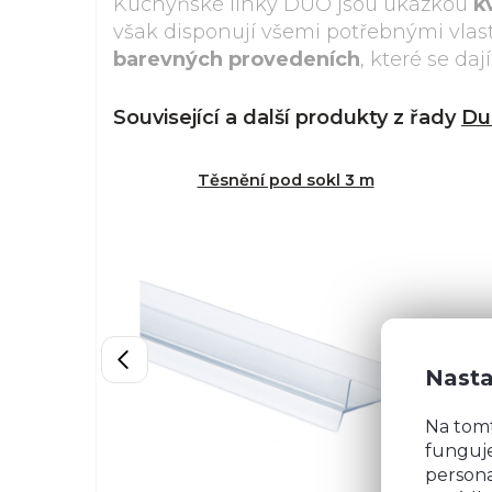
Kuchyňské linky DUO jsou ukázkou
k
však disponují všemi potřebnými vla
barevných provedeních
, které se da
Související a další produkty z řady
Du
Těsnění pod sokl 3 m
Nasta
Na tom
funguje
persona