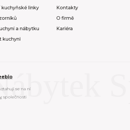
 kuchyňské linky
Kontakty
vzorníků
O firmě
uchyní a nábytku
Kariéra
t kuchyni
eebio
tahují se na ní
y
společnosti