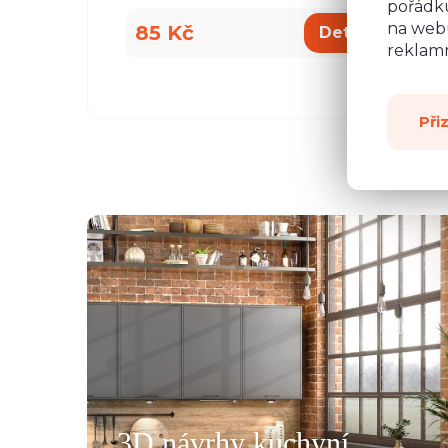
pořádku
na webu
85 Kč
8
Detail
reklamn
Při
všemu deseti. Kuchyň je krásná a kvalitní. Ochotný pe
á, mi pomohla se vším a komunikovala ihned, bez prod
, které jsme postupně upravovaly, stejně tak mi poslal
rů pracovních desek a korpusů skříní. Montéři u nás str
3D návrhy kuchyní