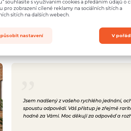
“ souhlasíte s využívaním cookies a předáním údajů o 
 pro zobrazení cílené reklamy na sociálních sítích a
19 Kč
611 Kč
Detail
ích sítích na dalších webech.
způsobit nastavení
V pořád
rsonál,
Jsem nadšený z vašeho rychlého jednání, ochot
lení.
spoustu odpovědí. Váš přístup je zřejmě rari
a i
hodně za Vámi. Moc děkuji za odpověď a roz
ávili