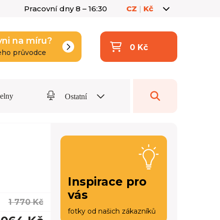
Pracovní dny 8 – 16:30
CZ
|
Kč
yni na míru?
0 Kč
eho průvodce
delny
Ostatní
Inspirace pro
vás
1 770 Kč
fotky od našich zákazníků