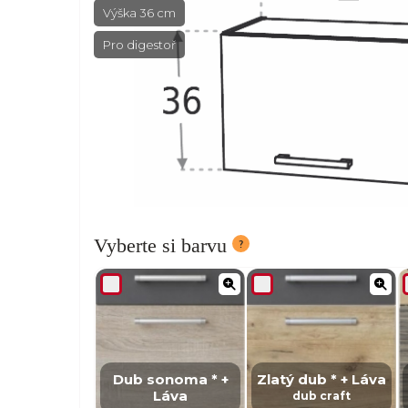
Výška 36 cm
Pro digestoř
Vyberte si barvu
Dub sonoma * +
Zlatý dub * + Láva
Láva
dub craft