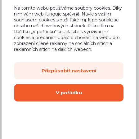
1 930 Kč
Cena
Na tomto webu používáme soubory cookies. Díky
nim vám web funguje správně. Navíc s vaším
(
1 595 Kč
bez DPH)
souhlasem cookies slouží také mj. k personalizaci
obsahu našich webových stránek. Kliknutím na
tlačítko „V pořádku“ souhlasíte s využívaním
Dostupnost:
Prodej skončil
cookies a předáním údajů o chování na webu pro
Záruční doba:
24 měsíců
zobrazení cílené reklamy na sociálních sítích a
reklamních sítích na dalších webech.
Doprava (celá ČR):
od 290 Kč
Dodací lhůta:
2 - 4 týdny
Přizpůsobit nastavení
Vyberte si barvu korpusu
V pořádku
Kování s doživotní zárukou
(BLUM, hettich,
Aventos), tiché dovírání dvířek