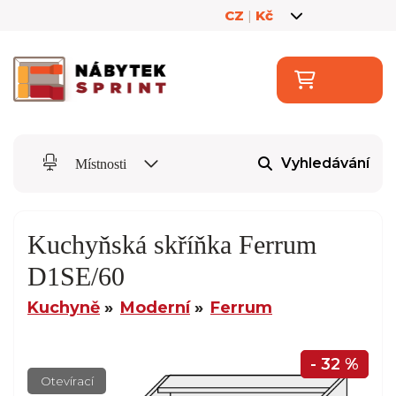
CZ
|
Kč
Vyhledávání
Místnosti
Kuchyňská skříňka Ferrum
D1SE/60
Kuchyně
Moderní
Ferrum
- 32 %
Otevírací