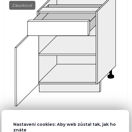
Zásuvkové
Nastavení cookies: Aby web zůstal tak, jak ho
Běžná cena ve studiích
2 840 Kč
znáte