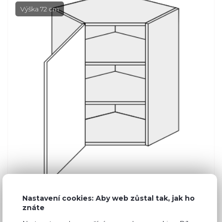
Výška 72 cm
Nastavení cookies: Aby web zůstal tak, jak ho
znáte
Běžná cena ve studiích
2 280 Kč