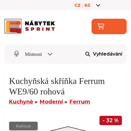
CZ
|
Kč
Vyhledávání
Místnosti
Kuchyňská skříňka Ferrum
WE9/60 rohová
Kuchyně
Moderní
Ferrum
- 32 %
Rohové