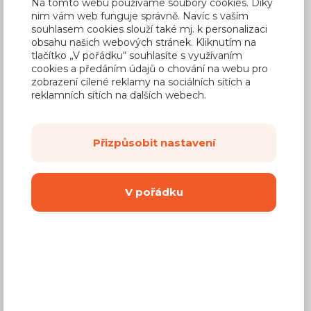
Na tomto webu používáme soubory cookies. Díky
1 550 Kč
Cena
nim vám web funguje správně. Navíc s vaším
souhlasem cookies slouží také mj. k personalizaci
(
1 281 Kč
bez DPH)
obsahu našich webových stránek. Kliknutím na
tlačítko „V pořádku“ souhlasíte s využívaním
cookies a předáním údajů o chování na webu pro
Dostupnost:
Prodej skončil
zobrazení cílené reklamy na sociálních sítích a
reklamních sítích na dalších webech.
Záruční doba:
24 měsíců
Doprava (celá ČR):
od 290 Kč
Dodací lhůta:
2 - 4 týdny
Přizpůsobit nastavení
V pořádku
Vyberte si barvu korpusu
Kování s doživotní zárukou
(BLUM, hettich,
Aventos), tiché dovírání dvířek