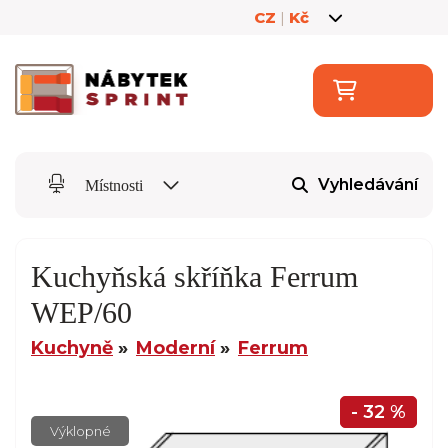
CZ
|
Kč
Vyhledávání
Místnosti
Kuchyňská skříňka Ferrum
WEP/60
Kuchyně
Moderní
Ferrum
- 32 %
Výklopné