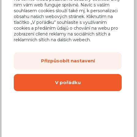
1 790 Kč
nim vám web funguje správně. Navíc s vaším
Cena
souhlasem cookies slouží také mj. k personalizaci
(
1 479 Kč
bez DPH)
obsahu našich webových stránek. Kliknutím na
tlačítko „V pořádku“ souhlasíte s využívaním
cookies a předáním údajů o chování na webu pro
Dostupnost:
Prodej skončil
zobrazení cílené reklamy na sociálních sítích a
reklamních sítích na dalších webech.
Záruční doba:
24 měsíců
Doprava (celá ČR):
od 290 Kč
Přizpůsobit nastavení
Dodací lhůta:
2 - 4 týdny
V pořádku
Vyberte si barvu korpusu
Kování s doživotní zárukou
(BLUM, hettich,
Aventos), tiché dovírání dvířek