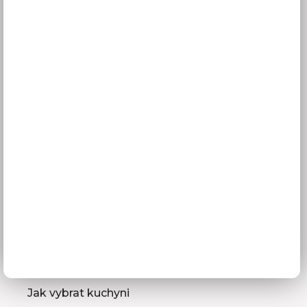
Doprava a doba dodání
Platba
Reklamace
Obchodní podmínky
GDPR
Služby pro vás
3D návrhy kuchyní
Zaměření kuchyňské linky
Zasílání vzorníků
Montáž kuchyní a nábytku
Jak vybrat kuchyni