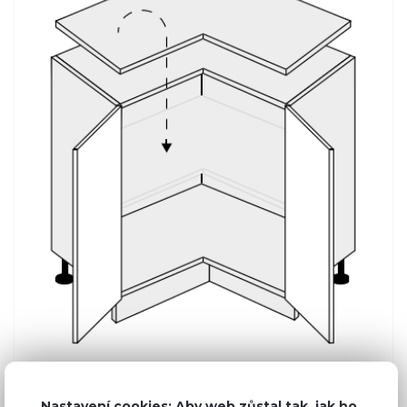
Běžná cena ve studiích
3 660 Kč
Nastavení cookies: Aby web zůstal tak, jak ho