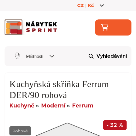
CZ
|
Kč
Vyhledávání
Místnosti
Kuchyňská skříňka Ferrum
DER/90 rohová
Kuchyně
Moderní
Ferrum
- 32 %
Rohové