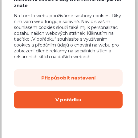
2 490 Kč
Cena
znáte
Na tomto webu používáme soubory cookies. Díky
(
2 058 Kč
bez DPH)
nim vám web funguje správně. Navíc s vaším
souhlasem cookies slouží také mj. k personalizaci
Dostupnost:
Prodej skončil
obsahu našich webových stránek. Kliknutím na
tlačítko „V pořádku“ souhlasíte s využívaním
Záruční doba:
24 měsíců
cookies a předáním údajů o chování na webu pro
zobrazení cílené reklamy na sociálních sítích a
Doprava (celá ČR):
od 290 Kč
reklamních sítích na dalších webech.
Dodací lhůta:
2 - 4 týdny
Přizpůsobit nastavení
Vyberte si barvu korpusu
Kování s doživotní zárukou
(BLUM, hettich,
V pořádku
Aventos), tiché dovírání dvířek