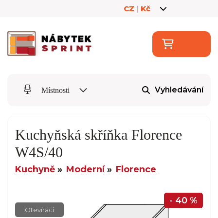
CZ
|
Kč
Vyhledávání
Místnosti
Kuchyňská skříňka Florence
W4S/40
Kuchyně
Moderní
Florence
- 40 %
Otevírací