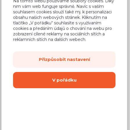
Na tomto webu používáme soubory cookies. Díky
nim vám web funguje správně. Navíc s vaším
souhlasem cookies slouží také mj. k personalizaci
obsahu našich webových stránek. Kliknutím na
tlačítko „V pořádku“ souhlasíte s využívaním
Běžná cena ve studiích
6 417 Kč
cookies a předáním údajů o chování na webu pro
zobrazení cílené reklamy na sociálních sítích a
3 850 Kč
Cena
reklamních sítích na dalších webech.
(
3 182 Kč
bez DPH)
Přizpůsobit nastavení
Dostupnost:
Na objednávku
Záruční doba:
24 měsíců
V pořádku
Doprava (celá ČR):
od 290 Kč
Dodací lhůta:
8 - 12 týdnů
Mám zájem o
montáž
Koupit