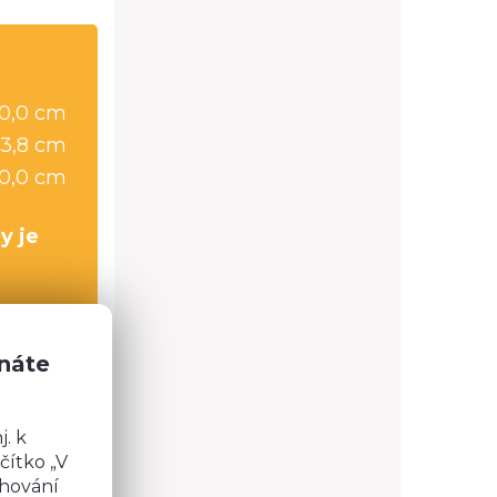
20,0 cm
3,8 cm
20,0 cm
y je
znáte
ody pod
. k
čítko „V
chování