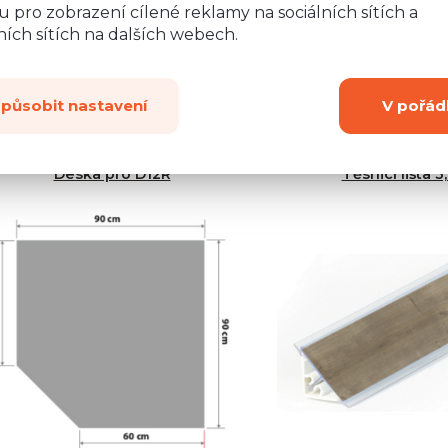
 pro zobrazení cílené reklamy na sociálních sítích a
i barvy
ích sítích na dalších webech.
ní desky je 420 cm.
způsobit nastavení
V pořád
Deska pro D12R
Těsnicí lišta 3