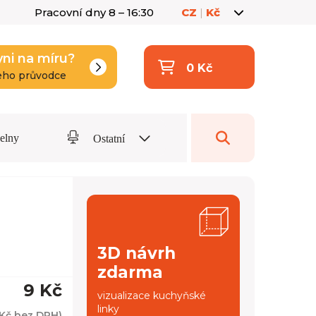
Pracovní dny 8 – 16:30
CZ
|
Kč
yni na míru?
0 Kč
eho průvodce
delny
Ostatní
3D návrh
zdarma
9 Kč
vizualizace kuchyňské
linky
 Kč
bez DPH)