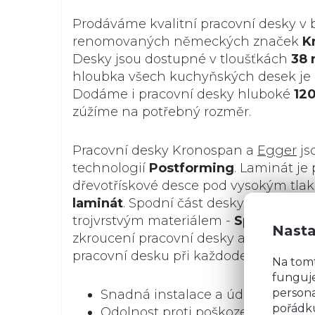
Prodáváme kvalitní pracovní desky v 
renomovaných německých značek
K
Desky jsou dostupné v tloušťkách
38
hloubka všech kuchyňských desek je
Dodáme i pracovní desky hluboké
12
zúžíme na potřebný rozměr.
Pracovní desky Kronospan a
Egger
js
technologií
Postforming
. Laminát je
dřevotřískové desce pod vysokým tla
laminát
. Spodní část desky je pokryta
trojvrstvým materiálem -
Spantexem
Nasta
zkroucení pracovní desky a vrstvou
po
pracovní desku při každodenním použ
Na tom
funguje
persona
Snadná instalace a údržba
pořádku
Odolnost proti poškození