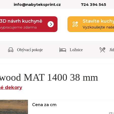
info@nabyteksprint.cz
724 394 545
3D návrh kuchyně
Stavíte kuch
vypracujeme zdarma
Vyzkoušejte naš
Obývací pokoje
Ložnice
Jí
ic wood MAT 1400 38 mm
é dekory
Cena za cm
(
7