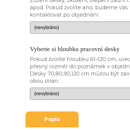
Zúžení desky, zkosení, olepení zadní čá
apod. Pokud zvolíte ano, budeme vás
kontaktovat po objednání.
Vyberte si hloubku pracovní desky
Pokud zvolíte hloubku 61–120 cm, uve
přesný rozměr do poznámek v objedn
Desky 70,80,90,120 cm můžou být zao
obou stran.
Popis