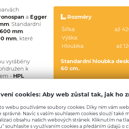
barvách
ronospan
a
Egger
.
Rozměry
:
 mm
. Standardní
Šířka:
až 4
600 mm
.
Výška:
00 mm
, které
Hloubka:
až 1
Standardní hloubka desk
ou vyráběny
60 cm.
 přidružen k
kem -
HPL
 speciálním
, který zabraňuje
vení cookies: Aby web zůstal tak, jak ho 
lyuretanového pásu
, který znemožní zatékání v
ívání.
to webu používáme soubory cookies. Díky nim vám web
 správně. Navíc s vaším souhlasem cookies slouží také mj
lizaci obsahu našich webových stránek. Kliknutím na tla
“ souhlasíte s využívaním cookies a předáním údajů o 