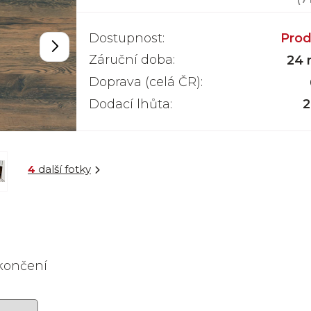
Dostupnost:
Prod
Záruční doba:
24 
Doprava (celá ČR):
Dodací lhůta:
2
4
další fotky
akončení