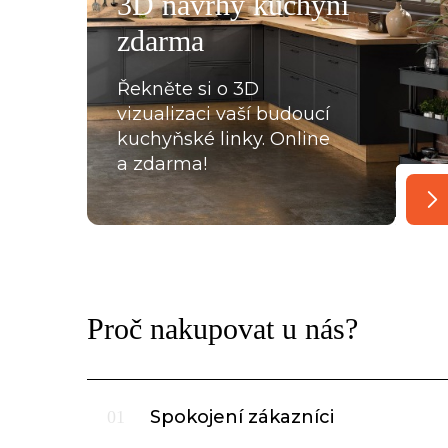
3D návrhy kuchyní
oradili s každou překážkou, která na ně ať už ze strany
zdarma
lace, křivých zdí apod., vykoukla. Nakonec při předání
Řekněte si o 3D
vizualizaci vaší budoucí
kuchyňské linky. Online
a zdarma!
Proč nakupovat u nás?
Spokojení zákazníci
01