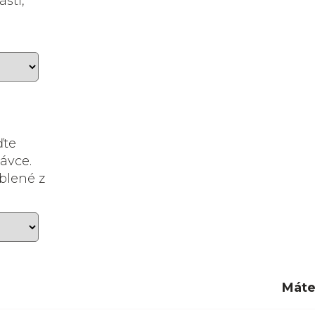
sti,
ďte
ávce.
blené z
Máte