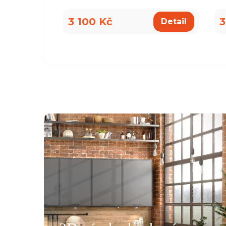
3 100 Kč
3
Detail
všemu deseti. Kuchyň je krásná a kvalitní. Ochotný pe
á, mi pomohla se vším a komunikovala ihned, bez prod
, které jsme postupně upravovaly, stejně tak mi poslal
rů pracovních desek a korpusů skříní. Montéři u nás str