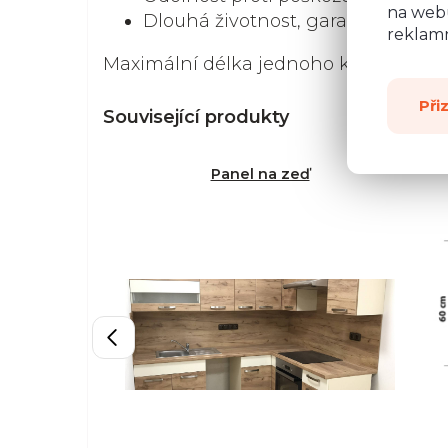
na webu
Dlouhá životnost, garance stálost
reklamn
Maximální délka jednoho kusu pracov
Při
Související produkty
Panel na zeď