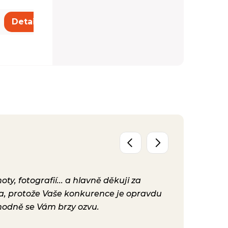
730 Kč
Detail
Detail
y, fotografií... a hlavně děkuji za
Už máme před
ta, protože Vaše konkurence je opravdu
konečně nast
hodně se Vám brzy ozvu.
bylo. Vaše ku