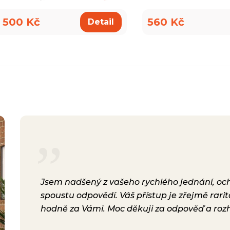
 500 Kč
560 Kč
Detail
rsonál,
Jsem nadšený z vašeho rychlého jednání, ochot
lení.
spoustu odpovědí. Váš přístup je zřejmě rari
a i
hodně za Vámi. Moc děkuji za odpověď a roz
ávili