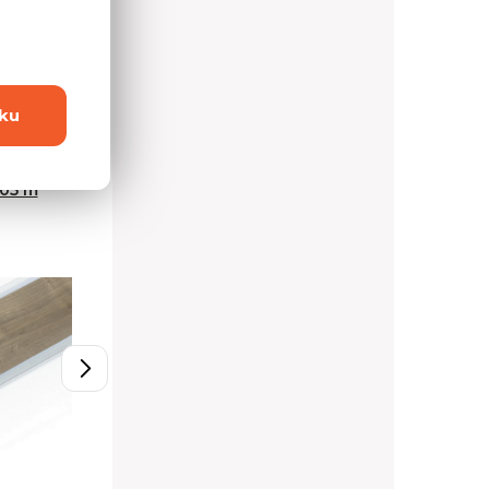
ku
,05 m
Těsnicí lišta 4,2 m